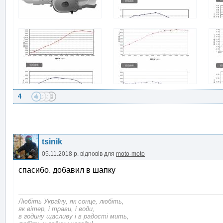
4
tsinik
05.11.2018 р.
відповів для
moto-moto
спасибо. добавил в шапку
Любіть Україну, як сонце, любіть,
як вітер, і трави, і води,
в годину щасливу і в радості мить,