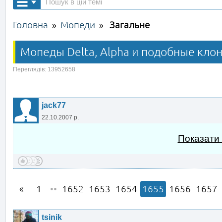
Головна
Мопеди
Загальне
»
»
Мопеды Delta, Alpha и подобные клон
Переглядів: 13952658
jack77
22.10.2007 р.
Показати
1
••
1652
1653
1654
1655
1656
1657
tsinik