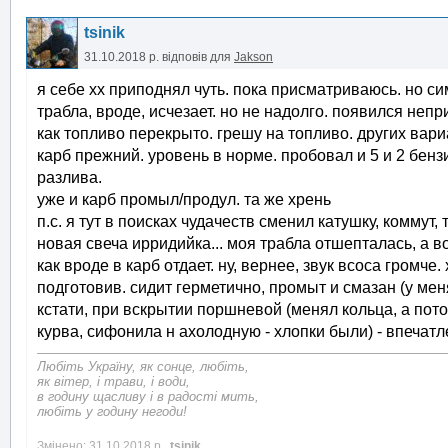
tsinik
31.10.2018 р.
відповів для
Jakson
я себе хх приподнял чуть. пока присматриваюсь. но с
трабла, вроде, исчезает. но не надолго. появился неп
как топливо перекрыто. грешу на топливо. других вари
карб прежний. уровень в норме. пробовал и 5 и 2 бензин
разлива.
уже и карб промыл/продул. та же хрень
п.с. я тут в поисках чудачеств сменил катушку, коммут,
новая свеча ирридийка... моя трабла отшепталась, а во
как вроде в карб отдает. ну, вернее, звук всоса громч
подготовив. сидит герметично, промыт и смазан (у мен
кстати, при вскрытии поршневой (менял кольца, а пот
курва, сифонила н ахолодную - хлопки были) - впечатл
Любіть Україну, як сонце, любіть,
як вітер, і трави, і води,
в годину щасливу і в радості мить,
любіть у годину негоди!
Змінено: 31.10.2018 р.,
tsinik