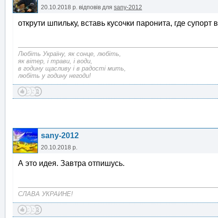
20.10.2018 р.
відповів для
sany-2012
открути шпильку, вставь кусочки паронита, где супорт
Любіть Україну, як сонце, любіть,
як вітер, і трави, і води,
в годину щасливу і в радості мить,
любіть у годину негоди!
sany-2012
20.10.2018 р.
А это идея. Завтра отпишусь.
СЛАВА УКРАИНЕ!