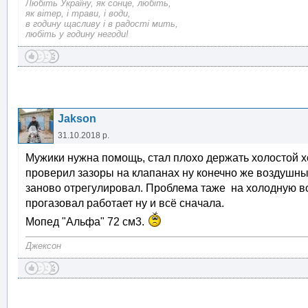
Любіть Україну, як сонце, любіть,
як вітер, і трави, і води,
в годину щасливу і в радості мить,
любіть у годину негоди!
Jakson
31.10.2018 р.
Мужики нужна помощь, стал плохо держать холостой х
проверил зазоры на клапанах ну конечно же воздушны
заново отрегулировал. Проблема таже на холодную во
прогазовал работает ну и всё сначала.
Мопед "Альфа" 72 см3.
Джексон