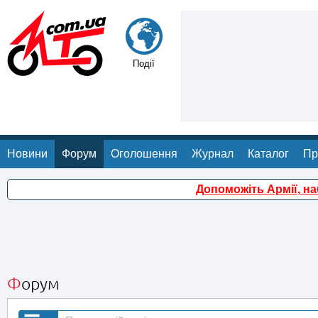
Події
Новини
Форум
Оголошення
Журнал
Каталог
Пр
Допоможіть Армії, н
Форум