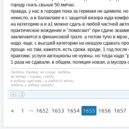
городу гнать свыше 50 км/час.
правда, у нас в городке пока за гермаки не щемили. но
некисло. а в балаклаве и с защитой визора куда комф
на категорию а и а1 можно сдать в любой частной авт
практическое вождение и "помогают" при сдаче экзаме
заключается в финансовой трате. а потом тупо в мрэо 
надо. еще. с высшей категории на низшую сдавать проще
проще. но там, кажется, есть сроки. вроде, 1 год после
практики. услуги автошколы не нужны. но тогда надо "
1 раза не сдавали. в общем, полиция новая, а мусора ст
Любіть Україну, як сонце, любіть,
як вітер, і трави, і води,
в годину щасливу і в радості мить,
любіть у годину негоди!
1
••
1652
1653
1654
1655
1656
1657