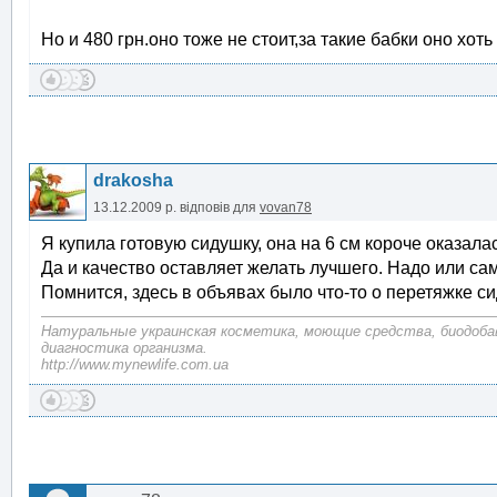
Но и 480 грн.оно тоже не стоит,за такие бабки оно хо
drakosha
13.12.2009 р.
відповів для
vovan78
Я купила готовую сидушку, она на 6 см короче оказалас
Да и качество оставляет желать лучшего. Надо или са
Помнится, здесь в объявах было что-то о перетяжке сид
Натуральные украинская косметика, моющие средства, биодоба
диагностика организма.
http://www.mynewlife.com.ua