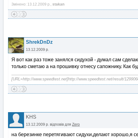
Змінено: 13.12.2009 р.,
stakan
ShrekDnDz
13.12.2009 р.
Я вот как раз тоже занялся сидухой - думал сам сделаю
только сметаю а на прошивку отнесу сапожнику. Как бу
[URL=http://www.speedtest.net]http://www.speedtest.net/result/12990
KHS
13.12.2009 р.
відповів для
Zero
на березинке перетягивают сидухи,делают хорошо,я с