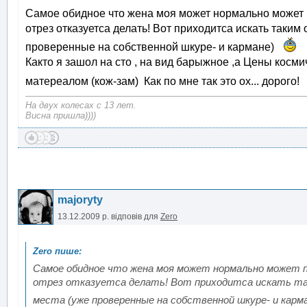
Самое обидное что жена моя может нормально может п
отрез отказуетса делать! Вот приходитса искать таким
проверенные на собственной шкуре- и кармане)
Както я зашол на сто , на вид барыжное ,а Цены косми
матереалом (кож-зам) Как по мне так это ох... дорого!
На двух колесах с 13 лет.
Висна пришла))))
majoryty
13.12.2009 р.
відповів для
Zero
Самое обидное что жена моя может нормально может 
отрез отказуетса делать! Вот приходитса искать т
места (уже проверенные на собственной шкуре- и кар