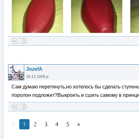
JozefA
16.12.2009 р.
Сам думаю перетянуть,но хотелось бы сделать ступень
поролон подложит?Выкроить и сшить самому в принц
1
2
3
4
5