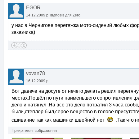
EGOR
14.12.2009 р.
відповів для
Zero
у нас в Чернигове перетяжка мото-сидений любых фор
заказчика)
vovan78
16.12.2009 р.
Вот давече на досуге от нечего делать решил перетяну
местах.Пошёл по пути наименьшего сопротивления ,р
дело и натянул .На всё это дело потратил 3 часа сво
были,степлер был,серое вещество в голове присутству
сшивание так как машинки швейной нет
.Так что н
Прикріплені зображення