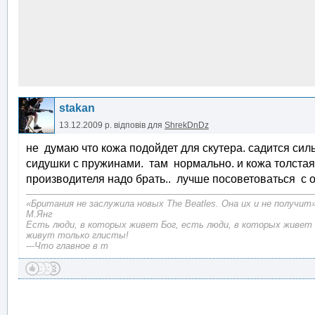
stakan
13.12.2009 р.
відповів для
ShrekDnDz
не думаю что кожа подойдет для скутера. садится сил
сидушки с пружинами. там нормально. и кожа толстая.
производителя надо брать.. лучше посоветоваться с 
«Британия не заслужила новых The Beatles. Она их и не получит
М.Янг
Есть люди, в которых живет Бог, есть люди, в которых живет 
живут только глисты!
---Что главное в т