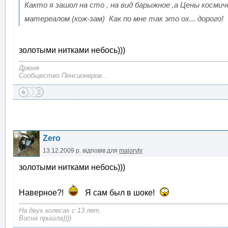
Както я зашол на сто , на вид барыжное ,а Цены космиче
матереалом (кож-зам) Как по мне так это ох... дорого!
золотыми нитками небось)))
Дрюня
Сообщество Пенсионеров...
Zero
13.12.2009 р.
відповів для
majoryty
золотыми нитками небось)))
Наверное?!
Я сам был в шоке!
На двух колесах с 13 лет.
Висна пришла))))