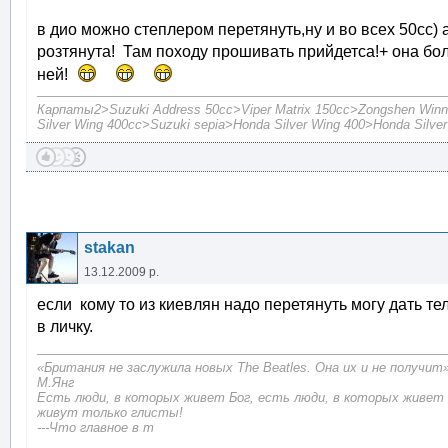
в дио можно степлером перетянуть,ну и во всех 50сс) а
розтянута! Там походу прошивать прийдетса!+ она бо
ней!
Карпаты2>Suzuki Address 50cc>Viper Matrix 150cc>Zongshen Winn
Silver Wing 400cc>Suzuki sepia>Honda Silver Wing 400>Honda Silve
stakan
13.12.2009 р.
если кому то из киевлян надо перетянуть могу дать т
в личку.
«Британия не заслужила новых The Beatles. Она их и не получит
М.Янг
Есть люди, в которых живет Бог, есть люди, в которых живет 
живут только глисты!
---Что главное в т