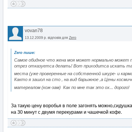
vovan78
13.12.2009 р.
відповів для
Zero
Самое обидное что жена моя может нормально может 
отрез отказуетса делать! Вот приходитса искать т
места (уже проверенные на собственной шкуре- и кар
Както я зашол на сто , на вид барыжное ,а Цены космиче
матереалом (кож-зам) Как по мне так это ох... дорого!
За такую цену воробья в поле загонять можно,сидушка 
на 30 минут с двумя перекурами и чашечкой кофе.