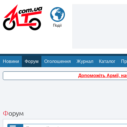
Події
Новини
Форум
Оголошення
Журнал
Каталог
Пр
Допоможіть Армії, н
Форум