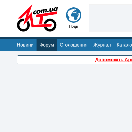
Події
Новини
Форум
Оголошення
Журнал
Катало
Допоможіть Арм