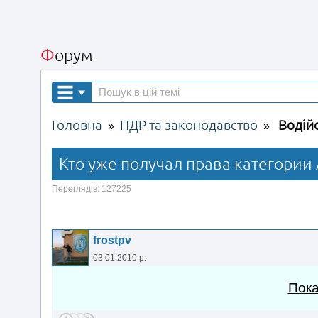
Форум
Головна
ПДР та законодавство
Водій
»
»
Кто уже получал права категории 
Переглядів: 127225
frostpv
03.01.2010 р.
Пока