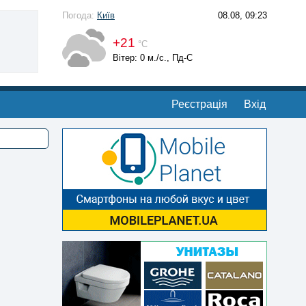
Погода:
Київ
08.08, 09:23
+21
°С
Вітер: 0 м./с., Пд-С
Реєстрація
Вхід