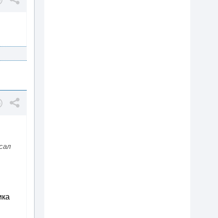
сал
ика