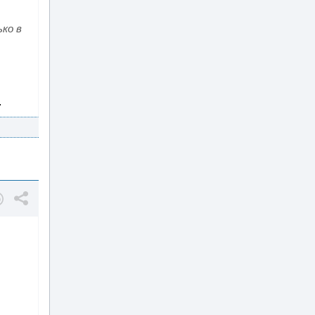
ько в
.