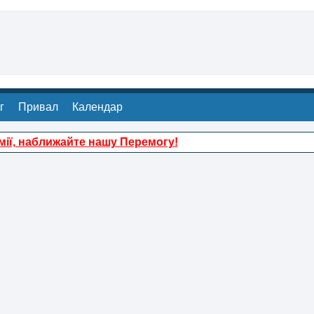
г
Привал
Календар
ії, наближайте нашу Перемогу!