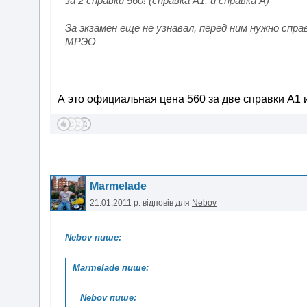
за 2 справки 560! (справка А1, и справка А)
За экзамен еще не узнавал, перед ним нужно сп
МРЭО
А это официальная цена 560 за две справки А1 и
Marmelade
21.01.2011 р.
відповів для
Nebov