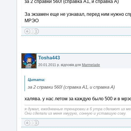
за 2 справки 560! (справка А1, и справка А)
За экзамен еще не узнавал, перед ним нужно спр
МРЭО
Tosha443
20.01.2011 р.
відповів для
Marmelade
за 2 справки 560! (справка А1, и справка А)
халява. у нас летом за каждую было 500 и в мрэ
я думал, ежедневные тренировки в 6 утра сделают из ме
Они сделали из меня хмурую, сонную и уставшую сову.