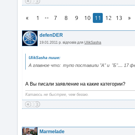
1
••
7
8
9
10
11
12
13
defenDER
19.01.2011 р.
відповів для
UlikSasha
А главное что: тупо поставили "А" и "Б".... 17 ф
А Вы писали заявление на какие категории?
Катаюсь не быстрее, чем бегаю.
Marmelade