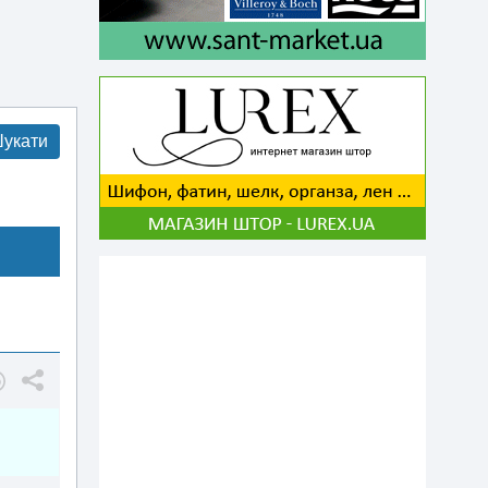
укати