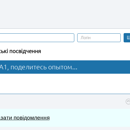
Ш
ські посвідчення
A1, поделитесь опытом...
зати повідомлення