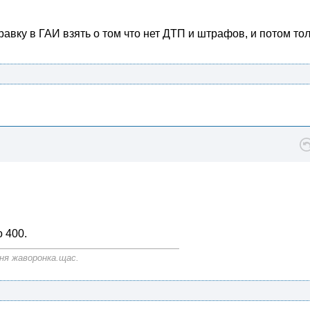
авку в ГАИ взять о том что нет ДТП и штрафов, и потом тол
о 400.
ня жаворонка.щас.