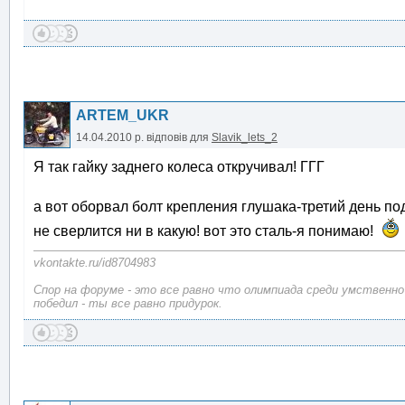
ARTEM_UKR
14.04.2010 р.
відповів для
Slavik_lets_2
Я так гайку заднего колеса откручивал! ГГГ
а вот оборвал болт крепления глушака-третий день по
не сверлится ни в какую! вот это сталь-я понимаю!
vkontakte.ru/id8704983
Спор на форуме - это все равно что олимпиада среди умственн
победил - ты все равно придурок.