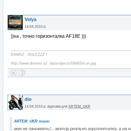
Velya
14.04.2010 р.
))ха , точно горизонталка AF18E )))
KAMAZ - RULEZZZ !
http://www.drivenn.ru/_data/objects/06465/icon.jpg
dio
14.04.2010 р.
відповів для
ARTEM_UKR
мая не панимать!... мотор реально горизонталка, а на 