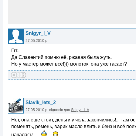
Snigyr_I_V
27.05.2010 р.
Ггг...
Да Славентий помню её, ржавая была жуть.
Но у мастер может всё!))) молоток, она уже гасает?
Slavik_lets_2
27.05.2010 р.
відповів для
Snigyr_I_V
Нет, она еще стоит, деньги у чела закончились!... там 
поменять, ремень, варик,масло влить и бенз и всё поех
началась!....