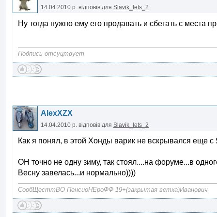
14.04.2010 р.
відповів для
Slavik_lets_2
Ну тогда нужно ему его продавать и сбегать с места 
Подпись отсуцтвует
AlexXZX
14.04.2010 р.
відповів для
Slavik_lets_2
Как я понял, в этой Хонды варик не вскрывался еще с
ОН точно не одну зиму, так стоял....на форуме...в одн
Весну завелась...и нормально))))
СообЩесттВО ПенсиоНЕроФФ 19+(закрытая ветка)Иванович