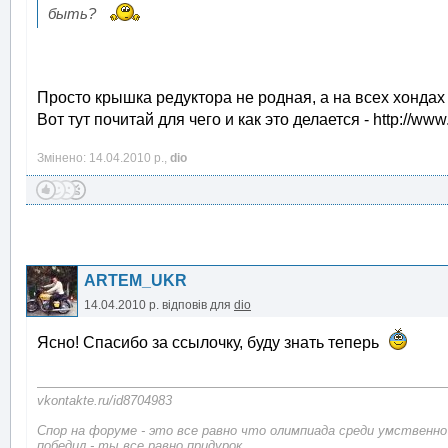
быть?
Просто крышка редуктора не родная, а на всех хондах
Вот тут почитай для чего и как это делается - http://ww
Змінено: 14.04.2010 р.,
dio
ARTEM_UKR
14.04.2010 р.
відповів для
dio
Ясно! Спасибо за ссылочку, буду знать теперь
vkontakte.ru/id8704983
Спор на форуме - это все равно что олимпиада среди умственн
победил - ты все равно придурок.