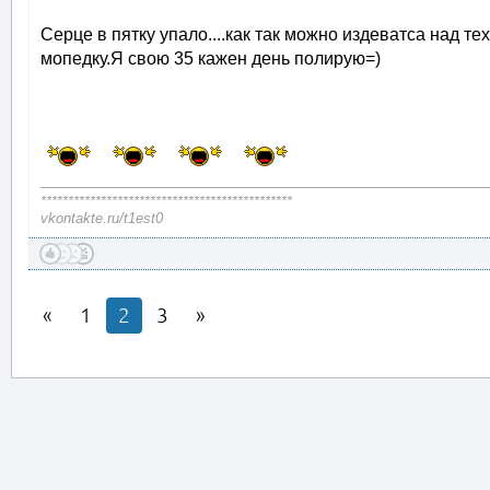
Серце в пятку упало....как так можно издеватса над т
мопедку.Я свою 35 кажен день полирую=)
**********************************************
vkontakte.ru/t1est0
1
2
3