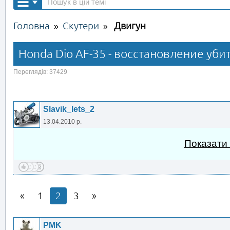
Головна
Скутери
Двигун
»
»
Honda Dio AF-35 - восстановление уб
Переглядів: 37429
Slavik_lets_2
13.04.2010 р.
Показати
1
2
3
PMK