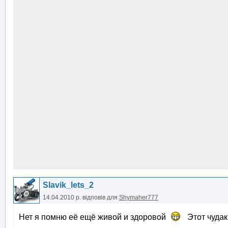
Slavik_lets_2
14.04.2010 р.
відповів для
Shymaher777
Нет я помню её ещё живой и здоровой
Этот чуда