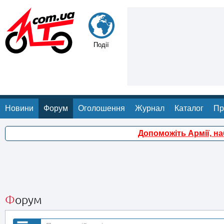
Події
Новини
Форум
Оголошення
Журнал
Каталог
Пр
Допоможіть Армії, н
Форум