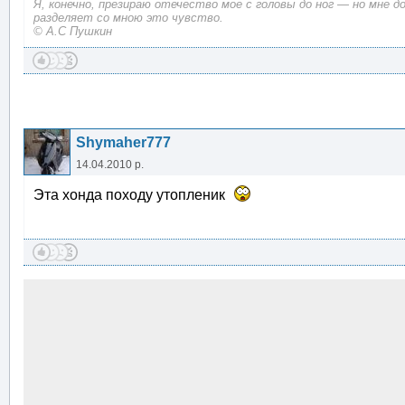
Я, конечно, презираю отечество мое с головы до ног — но мне д
разделяет со мною это чувство.
© А.С Пушкин
Shymaher777
14.04.2010 р.
Эта хонда походу утопленик