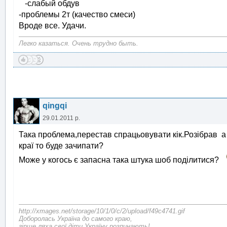
-слабый обдув
-проблемы 2т (качество смеси)
Вроде все. Удачи.
Легко казаться. Очень трудно быть.
qingqi
29.01.2011 р.
Така проблема,перестав спрацьовувати кік.Розібрав а
краї то буде зачипати?
Може у когось є запасна така штука шоб поділитися?
http://xmages.net/storage/10/1/0/c/2/upload/f49c4741.gif
Доборолась Україна до самого краю,
гірше ляха свої діти Україну розпинають!