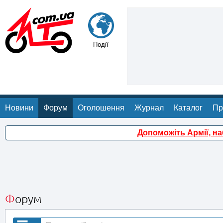
Події
Новини
Форум
Оголошення
Журнал
Каталог
Пр
Допоможіть Армії, н
Форум