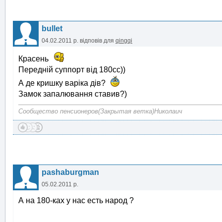
bullet
04.02.2011 р.
відповів для
qingqi
Красень
Передній суппорт від 180сс))
А де кришку варіка дів?
Замок запалювання ставив?)
Сообщество пенсионеров(Закрытая ветка)Николаич
pashaburgman
05.02.2011 р.
А на 180-ках у нас есть народ ?