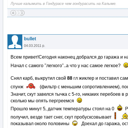
Лучше калымить в Гондурасе чем гондурасить на Калыме.
bullet
04.03.2011 р.
Всем привет!Сегодня наконец добрался до гаража и 
Начал с самого "легкого"..а что у нас самое легкое?
Снял карб, выкрутил свой
88
гл жиклер и поставил са
спунж
(фильтр с меньшим сопротивлением), по
Значит, скут завелся тычка с 5-го, никаких перебоев в 
сколько мы опять пергреемся
Прошло минут 5, датчик температуры стоял на 0
Р
получил, везде тает снег, скут пробусксовывает
показывал около половины
Доехал до гаража, ост