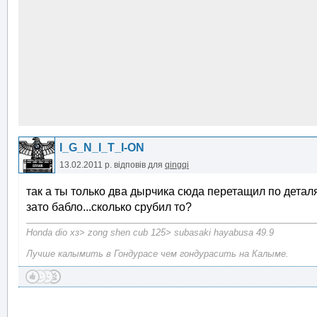
I_G_N_I_T_I-ON
13.02.2011 р.
відповів для
qingqi
так а ты только два дырчика сюда перетащил по детал
зато бабло...сколько срубил то?
Honda dio хз> zong shen cub 125> subasaki hayabusa 49.9
Лучше калымить в Гондурасе чем гондурасить на Калыме.