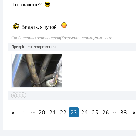
Что скажите?
Видать, я тупой
Сообщество пенсионеров(Закрытая ветка)Николаич
Прикріплені зображення
1
••
20
21
22
23
24
25
26
••
38