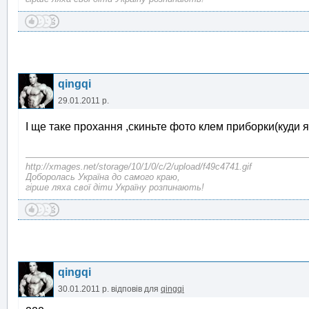
qingqi
29.01.2011 р.
І ще таке прохання ,скиньте фото клем приборки(куди 
http://xmages.net/storage/10/1/0/c/2/upload/f49c4741.gif
Доборолась Україна до самого краю,
гірше ляха свої діти Україну розпинають!
qingqi
30.01.2011 р.
відповів для
qingqi