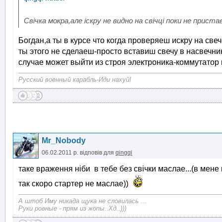
Свічка мокра,але іскру не видно на свічці поки не при
Богдан,а ты в курсе что когда проверяеш искру на све
ты этого не сделаеш-просто вставиш свечу в насвечник
случае может выйти из строя электроника-коммутатор 
Русский военный карабль-Иди нахуй!
Mr_Nobody
06.02.2011 р.
відповів для
qingqi
таке враження ніби в тебе без свічки маслае...(в мене 
так скоро стартер не маслае))
А штоб Иму никада щука не словилась ...
Руки ровные - прям из жопы..Хд..)))