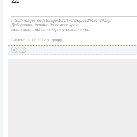
222
http://xmages.net/storage/10/1/0/c/2/upload/f49c4741.gif
Доборолась Україна до самого краю,
гірше ляха свої діти Україну розпинають!
Змінено: 11.08.2012 р.,
qingqi