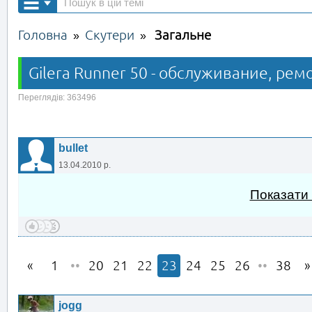
Головна
Скутери
Загальне
»
»
Gilera Runner 50 - обслуживание, рем
Переглядів: 363496
bullet
13.04.2010 р.
Показати
1
••
20
21
22
23
24
25
26
••
38
jogg