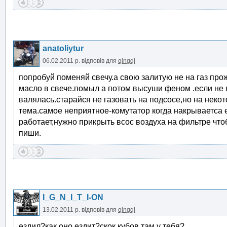
anatoliytur
06.02.2011 р.
відповів для
qingqi
попробуй поменяй свечу.а свою залитую не на газ про
масло в свече.помыл а потом высуши феном .если не 
валялась.старайся не газовать на подсосе,но на некот
тема.самое неприятное-комутатор когда накрываетса е
работает,нужно прикрыть всос воздуха на фильтре что
пиши.
I_G_N_I_T_I-ON
13.02.2011 р.
відповів для
qingqi
ездил?как оно ездит?скок кубов там у тебя?