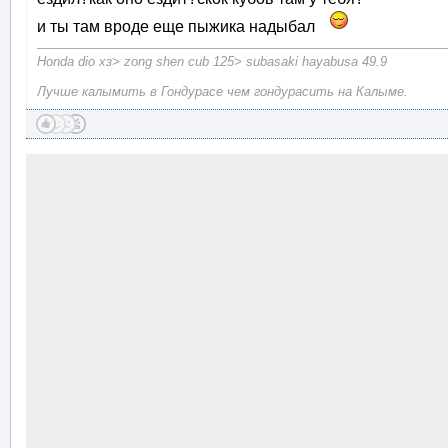
и ты там вроде еще пыжика надыбал
Honda dio хз> zong shen cub 125> subasaki hayabusa 49.9
Лучше калымить в Гондурасе чем гондурасить на Калыме.