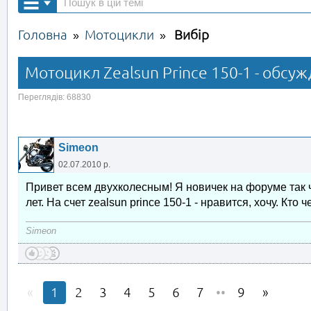
Головна
Мотоцикли
Вибір
»
»
Мотоцикл Zealsun Prince 150-1 - обсу
Переглядів: 68830
Simeon
02.07.2010 р.
Привет всем двухколесным! Я новичек на форуме так чт
лет. На счет zealsun prince 150-1 - нравится, хочу. Кто
Simeon
1
2
3
4
5
6
7
••
9