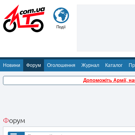
Події
Новини
Форум
Оголошення
Журнал
Каталог
Пр
Допоможіть Армії, н
Форум