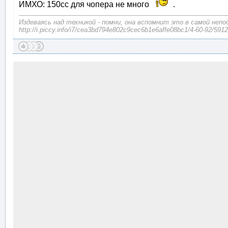
ИМХО: 150сс для чопера не много
.
Издеваясь над техникой - помни, она вспомнит это в самой неп
http://i.piccy.info/i7/cea3bd794e802c9cec6b1e6affe08bc1/4-60-92/591