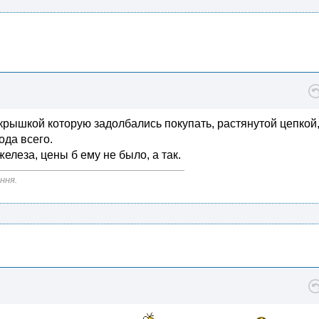
крышкой которую задолбались покупать, растянутой цепкой,
ода всего.
елеза, цены б ему не было, а так.
ння.