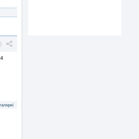
 4
 галереї