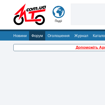
Події
Новини
Форум
Оголошення
Журнал
Катало
Допоможіть Арм