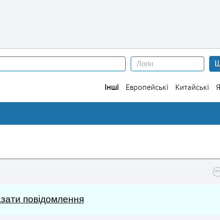
Ш
Інші
Европейські
Китайські
Я
зати повідомлення