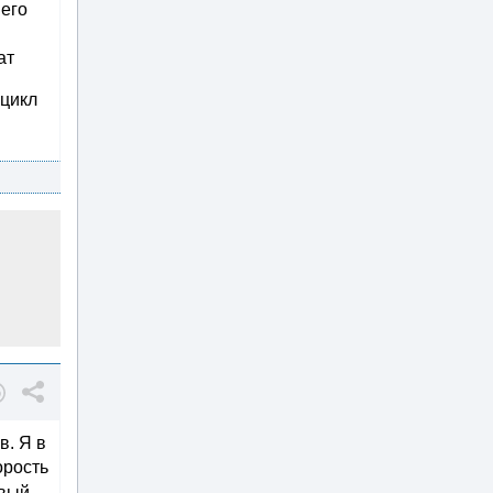
 его
ат
оцикл
в. Я в
орость
овый