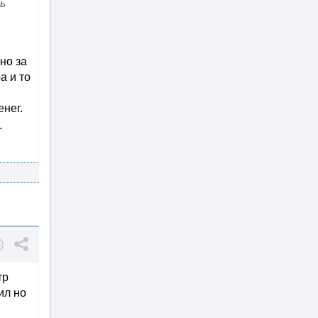
ть
но за
а и то
енег.
-
тр
ил но