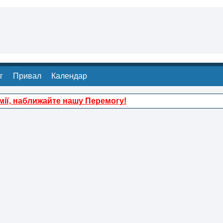
г
Привал
Календар
ії, наближайте нашу Перемогу!