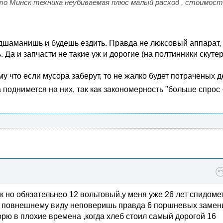
что Минск техника неубиваемая плюс малый расход , стоимос
одшаманишь и будешь ездить. Правда не люксовый аппарат, 
. Да и запчасти не такие уж и дорогие (на полтинники скутер
 что если мусора заберут, то не жалко будет потраченых д
 поднимется на них, так как закономерность "больше спрос 
ск но обязательнео 12 вольтовый,у меня уже 26 лет спидоме
то повнешнему виду неповеришь правда 6 поршневых замен
орю в плохие времена ,когда хлеб стоил самый дорогой 16