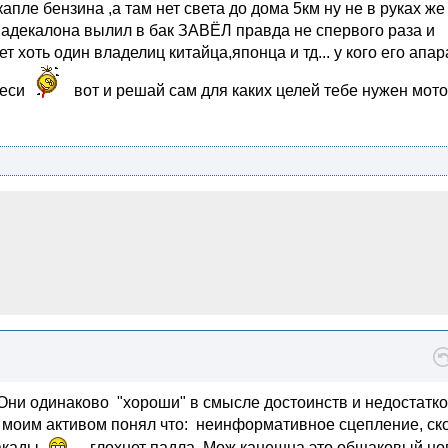
капле бензина ,а там нет света до дома 5км ну не в руках же
 адекалона вылил в бак ЗАВЁЛ правда не спервого раза и
 хоть один владелиц китайца,японца и тд... у кого его апар
меси
вот и решай сам для каких целей тебе нужен мот
 Они одинаково "хороши" в смысле достоинств и недостатко
 моим активом понял что: неинформативное сцепление, ск
такады
- глохнет падла. Мож канешна это общаковый н