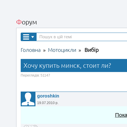
Форум
Головна
Мотоцикли
Вибір
»
»
Хочу купить минск, стоит ли?
Переглядів: 51147
goroshkin
19.07.2010 р.
Пока