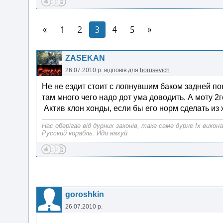
1
2
3
4
5
ZASEKAN
26.07.2010 р.
відповів для
borusevich
Не не ездит стоит с лопнувшим баком задней по
там много чего надо дот ума доводить. А моту 2г
Актив клон хонды, если бы его норм сделать из ж
Нас оберiгае вiд дурних законiв, таке саме дурне Iх викона
Русский корабль. Иди нахуй.
goroshkin
26.07.2010 р.