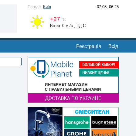
Погода:
Київ
07.08, 06:25
+27
°С
Вітер: 0 м./с., Пд-С
Реєстрація
Вхід