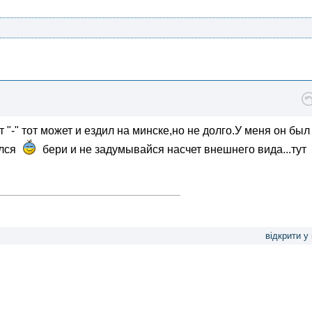
 "-" тот может и ездил на минске,но не долго.У меня он был
ялся
бери и не задумывайся насчет внешнего вида...тут
відкрити у