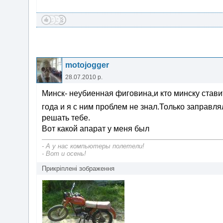
motojogger
28.07.2010 р.
Минск- неубиенная фиговина,и кто минску ставит
года и я с ним проблем не знал.Только заправл
решать тебе.
Вот какой апарат у меня был
- А у нас компьютеры полетели!
- Вот и осень!
Прикріплені зображення