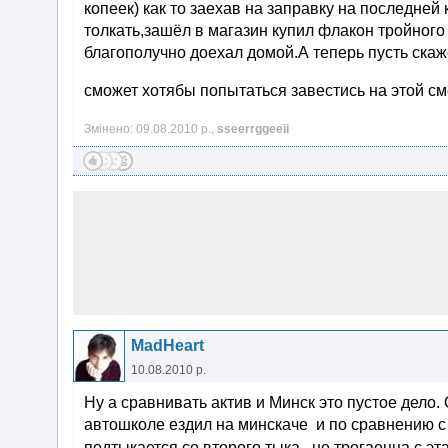
копеек) как то заехав на заправку на последней 
толкать,зашёл в магазин купил флакон тройного
благополучно доехал домой.А теперь пусть скажет
сможет хотябы попытаться завестись на этой с
Змінено: 09.08.2010 р.,
sseerrggeeii
MadHeart
10.08.2010 р.
Ну а сравнивать актив и Минск это пустое дело.
автошколе ездил на минскаче и по сравнению с
подтыкается со второго тыка , не трогаецца с э