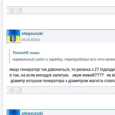
olegsuzuki
04.10.2023 р.
нормальный свет и зарядку, перепробовал все что можн
якщо генератор так дзвониться, то релюха з 27 підходит
я так, на всяк випадок запитую. акум живий???? як в
діаметр котушок генератора з діаметром магніта співп
olegsuzuki