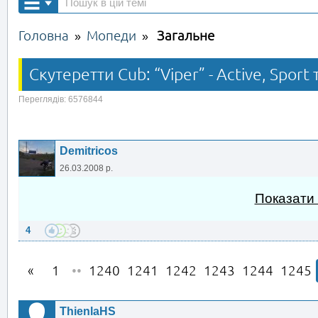
Головна
Мопеди
Загальне
»
»
Скутеретти Cub: “Viper” - Active, Sport т
Переглядів: 6576844
Demitricos
26.03.2008 р.
Показати
4
1
••
1240
1241
1242
1243
1244
1245
ThienlaHS