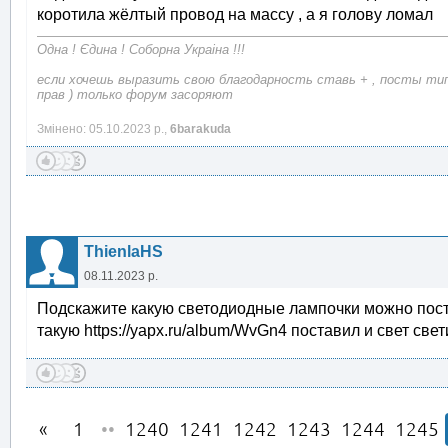
коротила жёлтый провод на массу , а я голову ломал
Одна ! Єдина ! Соборна Украіна !!!
если хочешь выразить свою благодарность ставь + , посты типа
прав ) только форум засоряют
Змінено: 05.10.2023 р.,
6barakuda
ThienlaHS
08.11.2023 р.
Подскажите какую светодиодные лампочки можно поста
такую https://yapx.ru/album/WvGn4 поставил и свет све
1
••
1240
1241
1242
1243
1244
1245