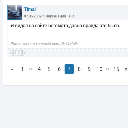
Timal
07.05.2009 р.
відповів для
TelO
Я видел на сайте бегемото,давно правда это было.
Жизнь-игра, в которой нет SETUPa!!!
1
••
4
5
6
7
8
9
10
••
15