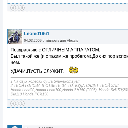
Leonid1961
04.03.2009 р.
відповів для
Alexsis
Поздравляю с ОТЛИЧНЫМ АППАРАТОМ.
Был такой же (и с таким же пробегом).До сих пор всп
нем.
УДАЧИ.ПУСТЬ СЛУЖИТ.
1.На двух колесах душа блаженствует
2.ТВОЯ ГОЛОВА В ОТВЕТЕ ЗА ТО, КУДА СЯДЕТ ТВОЙ ЗАД.
Honda Lead90,Honda Lead100,Honda SH150 (2005) ,Honda SH150(200
Dio110,Honda PCX150