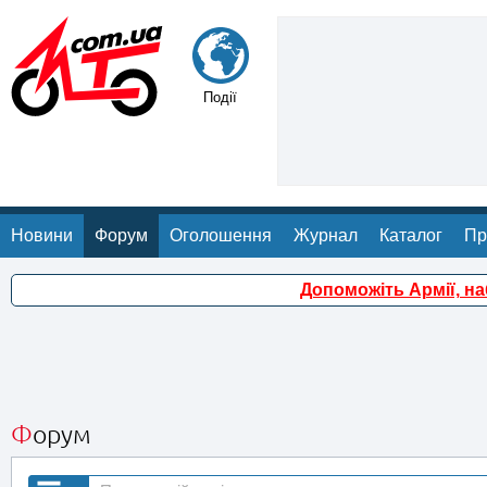
Події
Новини
Форум
Оголошення
Журнал
Каталог
Пр
Допоможіть Армії, н
Форум