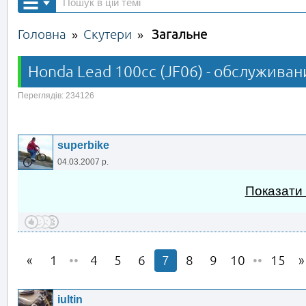
Головна
Скутери
Загальне
»
»
Honda Lead 100cc (JF06) - обслуживан
Переглядів: 234126
superbike
04.03.2007 р.
Показати
1
••
4
5
6
7
8
9
10
••
15
iultin