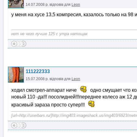
14.07.2008 р.
відповів для
Leon
у меня на хусе 13,5 компресия, казалось только на 98 
нет не чего лучше 125 с утра натощак
111222333
15.07.2008 р.
відповів для
Leon
ходил смотрел-аппарат ниче
одно смущает что кол
новый 110 -да!!! посолидней!!!переднее колесо аж 12
красивый зараза просто супер!!!
[url=http://userbars.ru/]http://img403.imageshack.us/img403/6923/metr