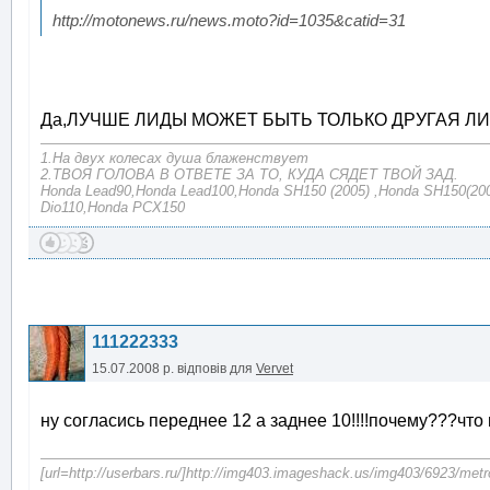
http://motonews.ru/news.moto?id=1035&catid=31
Да,ЛУЧШЕ ЛИДЫ МОЖЕТ БЫТЬ ТОЛЬКО ДРУГАЯ ЛИ
1.На двух колесах душа блаженствует
2.ТВОЯ ГОЛОВА В ОТВЕТЕ ЗА ТО, КУДА СЯДЕТ ТВОЙ ЗАД.
Honda Lead90,Honda Lead100,Honda SH150 (2005) ,Honda SH150(200
Dio110,Honda PCX150
111222333
15.07.2008 р.
відповів для
Vervet
ну согласись переднее 12 а заднее 10!!!!почему???чт
[url=http://userbars.ru/]http://img403.imageshack.us/img403/6923/metr