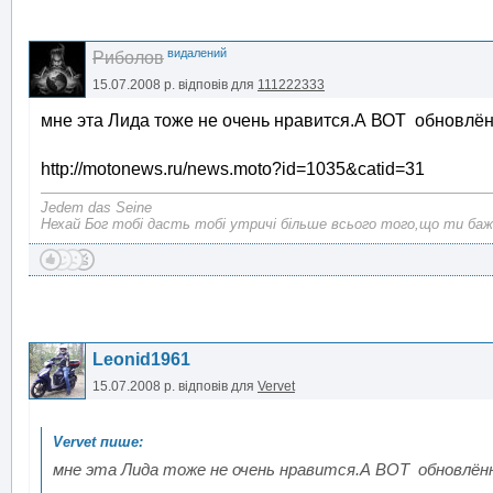
видалений
Риболов
15.07.2008 р.
відповів для
111222333
мне эта Лида тоже не очень нравится.А ВОТ обновлённ
http://motonews.ru/news.moto?id=1035&catid=31
Jedem das Seine
Нехай Бог тобі дасть тобі утричі більше всього того,що ти баж
Leonid1961
15.07.2008 р.
відповів для
Vervet
мне эта Лида тоже не очень нравится.А ВОТ обновлённа