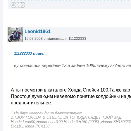
Leonid1961
15.07.2008 р.
відповів для
111222333
ну согласись переднее 12 а заднее 10!!!!почему???что 
А ты посмотри в каталоге Хонда Спейси 100.Та же кар
Просто,я думаю,им неведомо понятие колдобины на д
предпочтительнее.
1.На двух колесах душа блаженствует
2.ТВОЯ ГОЛОВА В ОТВЕТЕ ЗА ТО, КУДА СЯДЕТ ТВОЙ ЗАД.
Honda Lead90,Honda Lead100,Honda SH150 (2005) ,Honda SH150(200
Dio110,Honda PCX150