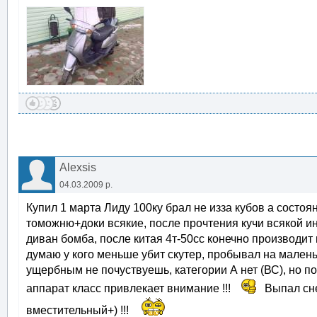
Alexsis
04.03.2009 р.
Купил 1 марта Лиду 100ку брал не изза кубов а состоян
томожню+доки всякие, после прочтения кучи всякой ин
диван бомба, после китая 4т-50сс конечно производит 
думаю у кого меньше убит скутер, пробывал на малень
ущербным не почуствуешь, категории А нет (ВС), но по
аппарат класс привлекает внимание !!!
Выпал снег
вместительный+) !!!