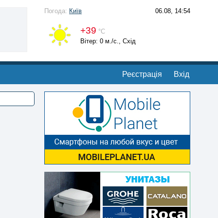
Погода:
Київ
06.08, 14:54
+39
°С
Вітер: 0 м./с., Схід
Реєстрація
Вхід