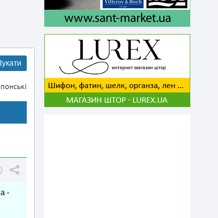
укати
понські
а -