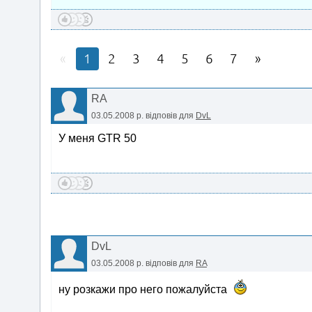
1
2
3
4
5
6
7
RA
03.05.2008 р.
відповів для
DvL
У меня GTR 50
DvL
03.05.2008 р.
відповів для
RA
ну розкажи про него пожалуйста