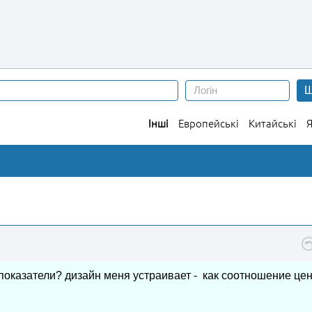
Ш
Інші
Европейські
Китайські
Я
о показатели? дизайн меня устраивает - как соотношение цен