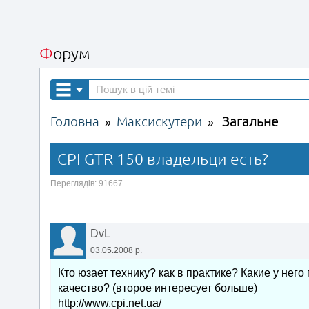
Форум
Головна
Максискутери
Загальне
»
»
CPI GTR 150 владельци есть?
Переглядів: 91667
DvL
03.05.2008 р.
Кто юзает технику? как в практике? Какие у нег
качество? (второе интересует больше)
http://www.cpi.net.ua/