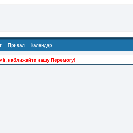
г
Привал
Календар
ії, наближайте нашу Перемогу!