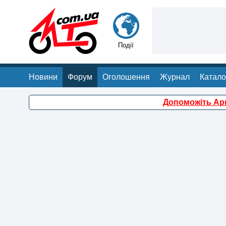
Події
Новини
Форум
Оголошення
Журнал
Катало
Допоможіть Арм