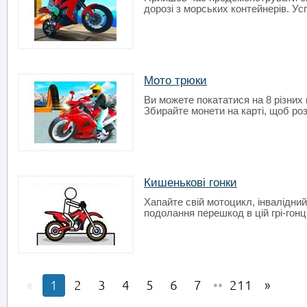
дорозі з морських контейнерів. Усп
Мото трюки
Ви можете покататися на 8 різних 
Збирайте монети на карті, щоб ро
Кишенькові гонки
Хапайте свій мотоцикл, інвалідний 
подолання перешкод в цій грі-гонці.
1
2
3
4
5
6
7
••
211