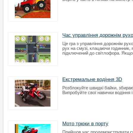
Час управління дорожнім рух
Це гра з управління дорожнім рухо
рух на смузі, клацаючи годинник, 
підключений до світлофора. Якщо в
Екстремальне водіння 3D
Розблокуйте швидкі байки, збираюч
Випробуйте свої навички водіння 
Мото трюки в порту
Прийшов час продемонструвати св