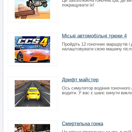
Це захоплююча гоночна гра, де ви
покращувати їх!
Міські автомобільні трюки 4
Пройдіть 12 гоночних маршрутів і
налаштовувати свою машину після
Дрифт майстер
Ось симулятор водіння гоночного 
водити. У вас є шанс кинути виклик
Смертельна гонка