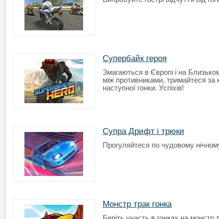
Супербайк героя
Змагаються в Європі і на Близьком
між противниками, тримайтеся за 
наступної гонки. Успіхів!
Супра Дрифт і трюки
Прогуляйтеся по чудовому нічному 
Монстр трак гонка
Беріть участь в гонках на монстр 