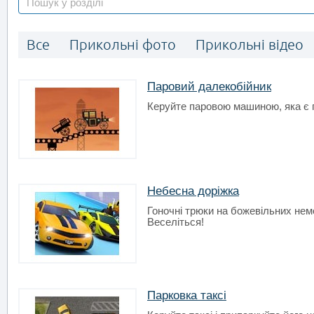
Все
Прикольні фото
Прикольні відео
Паровий далекобійник
Керуйте паровою машиною, яка є п
Небесна доріжка
Гоночні трюки на божевільних нем
Веселіться!
Парковка таксі