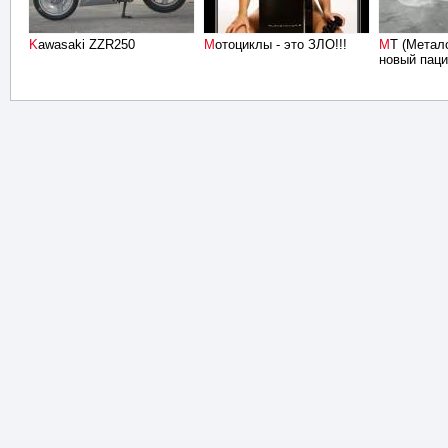
Kawasaki ZZR250
Мотоциклы - это ЗЛО!!!
МТ (Металолом Тяжолый)
новый пац