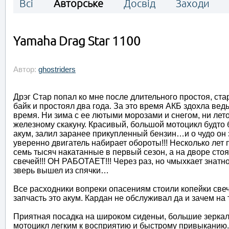
Всі
Авторське
Досвід
Заходи
Yamaha Drag Star 1100
Автор:
ghostriders
Дрэг Стар попал ко мне после длительного простоя, ста
байк и простоял два года. За это время АКБ здохла ве
время. Ни зима с ее лютыми морозами и снегом, ни лет
железному скакуну. Красивый, большой мотоцикл будто 
акум, залил заранее прикупленный бензин…и о чудо он з
уверенно двигатель набирает обороты!!! Несколько лет 
семь тысяч накатанные в первый сезон, а на дворе сто
свечей!!! ОН РАБОТАЕТ!!! Через раз, но чмыхкает знатн
зверь вышел из спячки…
Все расходники вопреки опасениям стоили копейки свеч
запчасть это акум. Кардан не обслуживал да и зачем н
Приятная посадка на широком сиденьи, большие зеркала
мотоцикл легким к восприятию и быстрому привыканию.