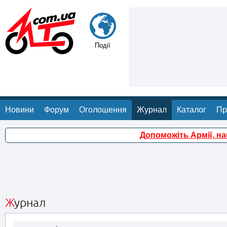
Події
Новини
Форум
Оголошення
Журнал
Каталог
Пр
Допоможіть Армії, н
Журнал