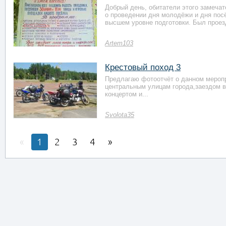
Добрый день, обитатели этого замеча
о проведении дня молодёжи и дня посё
высшем уровне подготовки. Был проезд
Artem103
Крестовый поход 3
Предлагаю фотоотчёт о данном меропр
центральным улицам города,заездом в
концертом и...
Svolota35
1
2
3
4