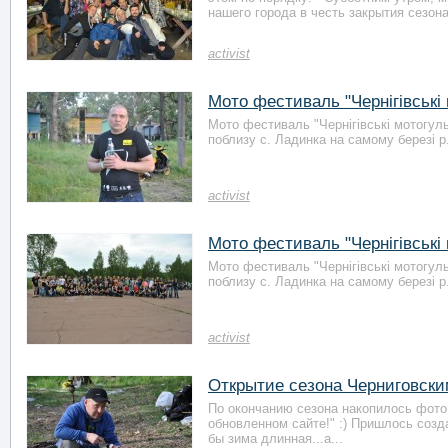
нашего города в честь закрытия сезона
activist
Мото фестиваль "Чернігівські 
Мото фестиваль "Чернігівські мотогуль
поблизу с. Ладинка на самому березі р. 
activist
Мото фестиваль "Чернігівські 
Мото фестиваль "Чернігівські мотогуль
поблизу с. Ладинка на самому березі р. 
activist
Открытие сезона Черниговски
По окончанию сезона накопилось фото 
обновленном сайте!" :) Пришлось созд
бы зима длинная...а...