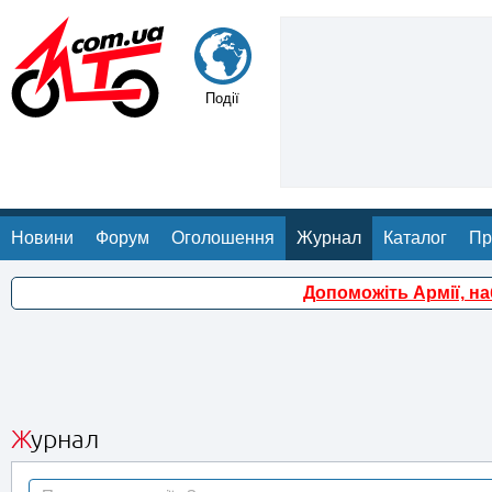
Події
Новини
Форум
Оголошення
Журнал
Каталог
Пр
Допоможіть Армії, н
Журнал