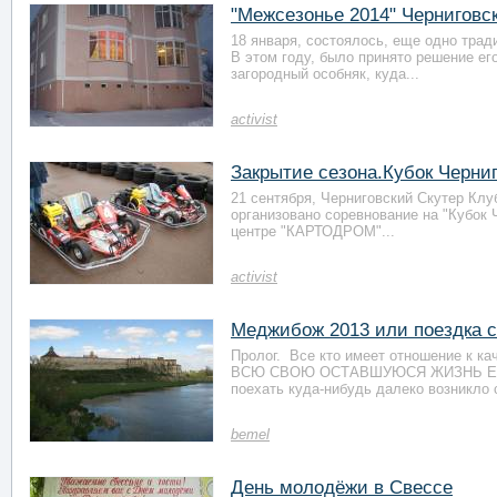
"Межсезонье 2014" Черниговск
18 января, состоялось, еще одно трад
В этом году, было принято решение ег
загородный особняк, куда...
activist
Закрытие сезона.Кубок Черниг
21 сентября, Черниговский Скутер Клу
организовано соревнование на "Кубок 
центре "КАРТОДРОМ"...
activist
Меджибож 2013 или поездка с
Пролог. Все кто имеет отношение к к
ВСЮ СВОЮ ОСТАВШУЮСЯ ЖИЗНЬ ЕЗ
поехать куда-нибудь далеко возникло с
bemel
День молодёжи в Свессе