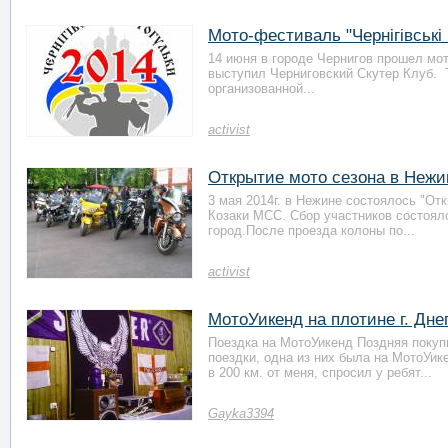
Мото-фестиваль "Чернігівські
14 июня в городе Чернигов прошел мот
выступил Черниговский Скутер Клуб. 
организованной...
activist
Открытие мото сезона в Нежи
3 мая 2014г. в Нежине состоялось "От
Козаки МСС. Сбор участников состоялс
город.После проезда колоны по...
activist
МотоУикенд на плотине г. Дн
Поездка на МотоУикенд Поздняя покуп
поездки, одна из них была на МотоУике
в 200 км. от меня, спросил у ребят...
Gayka3394