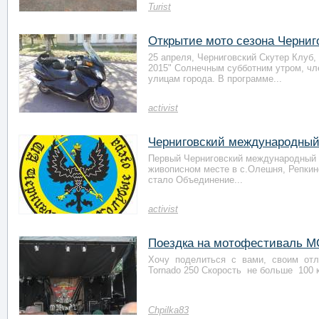
Turist
Открытие мото сезона Черниг
25 апреля, Черниговский Скутер Клуб
2015" Солнечным субботним утром, чл
улицам города. В программе...
activist
Черниговский международный
Первый Черниговский международный мо
живописном месте в с.Олешня, Репкинс
стало Объединение...
activist
Поездка на мотофестиваль 
Хочу поделиться с вами, своим отл
Tornado 250 Скорость не больше 100 к
Chpilka83