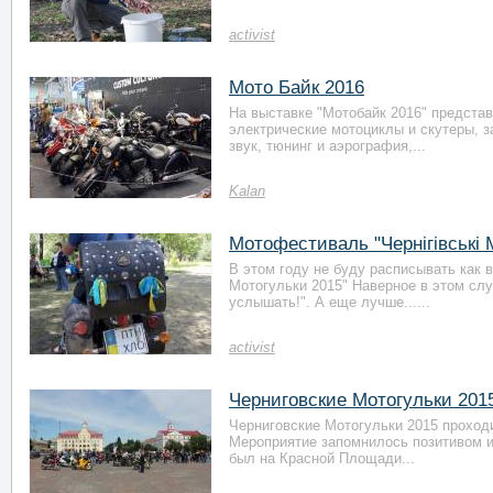
activist
Мото Байк 2016
На выставке "Мотобайк 2016" предста
электрические мотоциклы и скутеры, з
звук, тюнинг и аэрография,...
Kalan
Мотофестиваль "Чернігівські 
В этом году не буду расписывать как 
Мотогульки 2015" Наверное в этом слу
услышать!". А еще лучше......
activist
Черниговские Мотогульки 2015
Черниговские Мотогульки 2015 проходи
Мероприятие запомнилось позитивом и
был на Красной Площади...