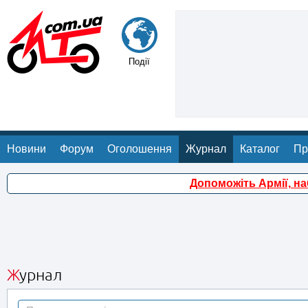
Події
Новини
Форум
Оголошення
Журнал
Каталог
Пр
Допоможіть Армії, н
Журнал