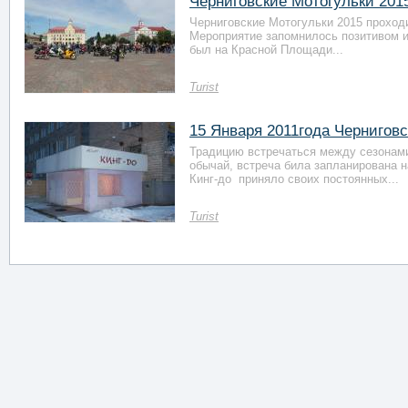
Черниговские Мотогульки 2015
Черниговские Мотогульки 2015 проходи
Мероприятие запомнилось позитивом и
был на Красной Площади...
Turist
15 Января 2011года Чернигов
Традицию встречаться между сезонами
обычай, встреча била запланирована н
Кинг-до приняло своих постоянных...
Turist