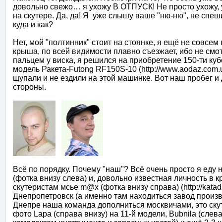
довольно свежо… я ухожу В ОТПУСК! Не просто ухожу, у
на скутере. Да, да! Я уже слышу ваше "ню-ню", не спеш
куда и как?
Нет, мой "полтинник" стоит на стоянке, я ещё не совсем 
крыша, по всей видимости плавно съезжает, ибо не см
пальцем у виска, я решился на приобретение 150-ти куб
модель Ракета-Futong RF150S-10 (http://www.aodaz.com.u
щупали и не ездили на этой машинке. Вот наш пробег и 
стороны.
Всё по порядку. Почему "наш"? Всё очень просто я еду не
(фотка внизу слева) и, довольно известная личность в 
скутеристам мсье m@x (фотка внизу справа) (http://kata
Днепропетровск (а именно там находиться завод произв
Днепре наша команда дополниться москвичами, это скут
фото Lapa (справа внизу) на 11-й модели, Bubnila (слева