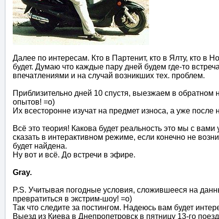
Далее по интересам. Кто в Партенит, кто в Ялту, кто в
будет. Думаю что каждые пару дней будем где-то встре
впечатлениями и на случай возникших тех. проблем.
Приблизительно дней 10 спустя, выезжаем в обратном 
опытов! =о)
Их всесторонне изучат на предмет износа, а уже после 
Всё это теория! Какова будет реальность это мы с вам
сказать в интерактивном режиме, если конечно не возн
будет найдена.
Ну вот и всё. До встречи в эфире.
Gray.
P.S. Учитывая погодные условия, сложившееся на данны
превратиться в экстрим-шоу! =о)
Так что следите за постингом. Надеюсь вам будет инте
Выезд из Киева в Днепропетровск в пятницу 13-го поездо