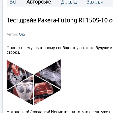
Всі
Авторське
Досвід
Заходи
Тест драйв Ракета-Futong RF150S-10 от
Автор:
GiS
Привет всему скутерному сообществу а так же будущи
строки.
Наконец-то! Дождался! Несмотря на то, что осень уже 