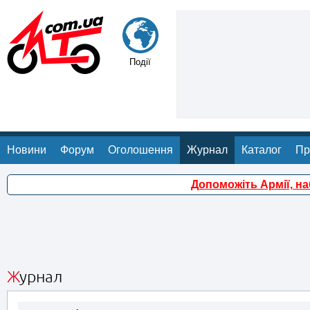
Події
Новини
Форум
Оголошення
Журнал
Каталог
Пр
Допоможіть Армії, н
Журнал