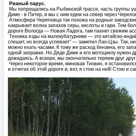
Рваный парус.
Мы попрощались на Рыбинской трассе, часть группы ушл
Диме - в Питер, и мы с ним едем на север через Черепо
Атмосфера Череповца так похожа на родные заводские
накрывает волна запахов серы, кислоты и гари. Тем бо
дороге Вологда — Новая Ладога, там пахнет свежим ас
Техника езды на малокубатурнике — это китайско-индийс
спешит, но всегда успевает" — заметил Лао-Цзы. Так, н
можно ехать часами. К тому же расход бензина, его запа
одной заправке. Но Дяде Диме и его мотоциклу нужен д
дожидаясь. А вскоре, мы окончательно теряем друг друг
Через некоторое время, миновав Тихвин, я остановился 
и отчетах об этой дороге и, вот, я стою на ней! Стою и с