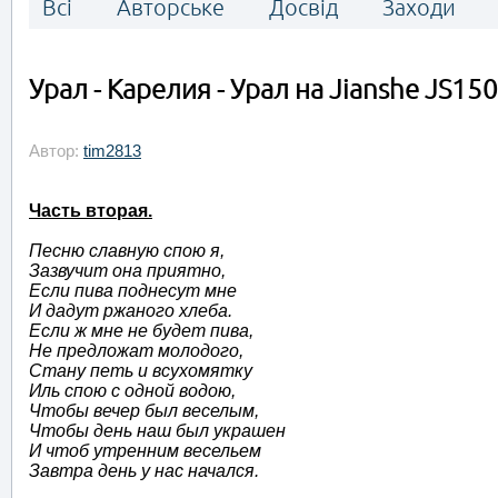
Всі
Авторське
Досвід
Заходи
Урал - Карелия - Урал на Jianshe JS150
Автор:
tim2813
Часть вторая.
Песню славную спою я,
Зазвучит она приятно,
Если пива поднесут мне
И дадут ржаного хлеба.
Если ж мне не будет пива,
Не предложат молодого,
Стану петь и всухомятку
Иль спою с одной водою,
Чтобы вечер был веселым,
Чтобы день наш был украшен
И чтоб утренним весельем
Завтра день у нас начался.