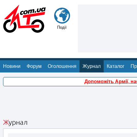
Події
Новини
Форум
Оголошення
Журнал
Каталог
Пр
Допоможіть Армії, н
Журнал