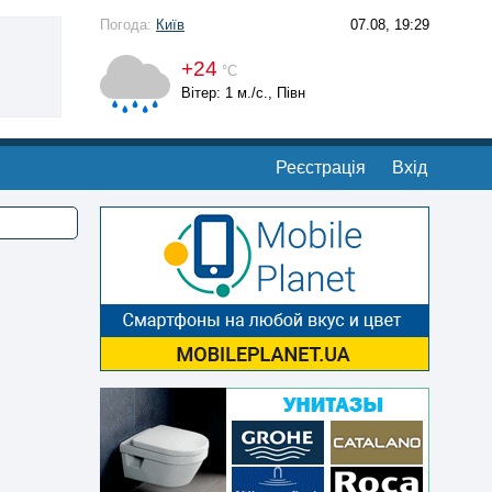
Погода:
Київ
07.08, 19:29
+24
°С
Вітер: 1 м./с., Півн
Реєстрація
Вхід