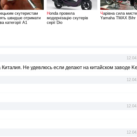
Honda провела
Чарівна сила мистецтва:
ять швидше отримати
модернізацію скутерів
Yamaha TMAX Bihr
ва категорії А1
серії Dio
12.04
а Киталия. Не удевлюсь если делают на китайском заводе K
12.04
12.04
12.04