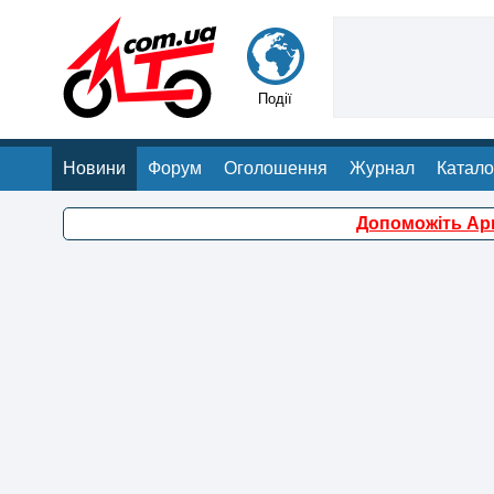
Події
Новини
Форум
Оголошення
Журнал
Катало
Допоможіть Арм