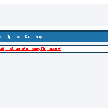
г
Привал
Календар
ії, наближайте нашу Перемогу!