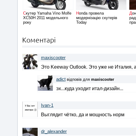
Скутер Yamaha Vino Molfe
Honda провела
Донецьким скутеристам
XC50H 2011 модельного
модернізацію скутерів
рад
року
Today
пра
Коментарі
maxiscooter
Это Keeway Outlook. Это уже не Италия, 
adict
відповів для
maxiscooter
эх...куда уходит итал-дизайн...
Ivan-1
Выглядит чётко, да и мощность норм
dr_alexander