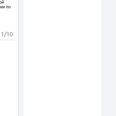
ой
лии по
1/10