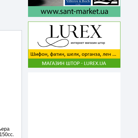
ьера
150сс.