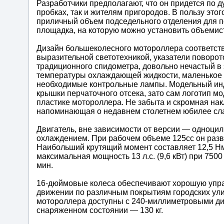
Разработчики предполагают, что он придется по 
пробках, так и жителям пригородов. В пользу это
приличный объем подседельного отделения для п
площадка, на которую можно установить объемис
Дизайн большеколесного мотороллера соответст
выразительной светотехникой, указатели поворо
традиционного спидометра, довольно нечастый в 
температуры охлаждающей жидкости, маленькое 
необходимые контрольные лампы. Модельный индек
крышки перчаточного отсека, зато сам логотип мо
пластике мотороллера. Не забыта и скромная на
напоминающая о недавнем столетнем юбилее слав
Двигатель, вне зависимости от версии — одноци
охлаждением. При рабочем объеме 125сс он развив
Наибольший крутящий момент составляет 12,5 Нм 
максимальная мощность 13 л.с. (9,6 кВт) при 750
мин.
16-дюймовые колеса обеспечивают хорошую управ
движении по различным покрытиям городских ули
мотороллера доступны с 240-миллиметровыми диск
снаряженном состоянии — 130 кг.