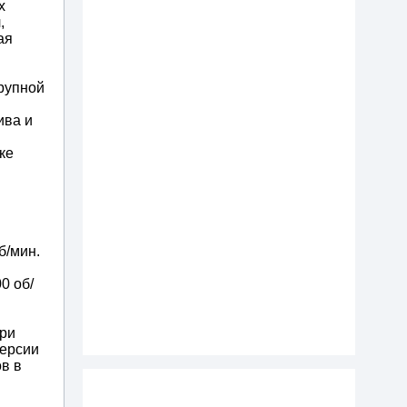
х
,
ая
рупной
ива и
ке
б/мин.
0 об/
при
версии
в в