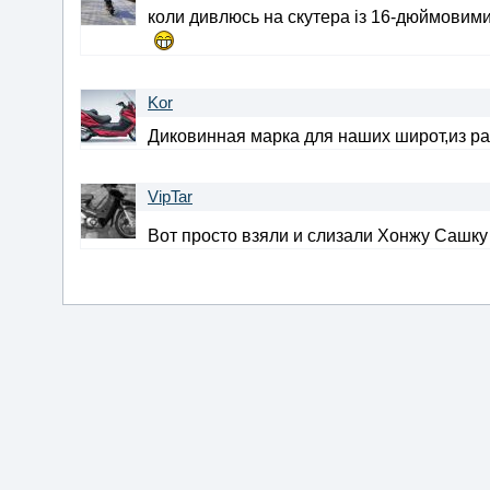
коли дивлюсь на скутера із 16-дюймовими 
Kor
Диковинная марка для наших широт,из ра
VipTar
Вот просто взяли и слизали Хонжу Сашк