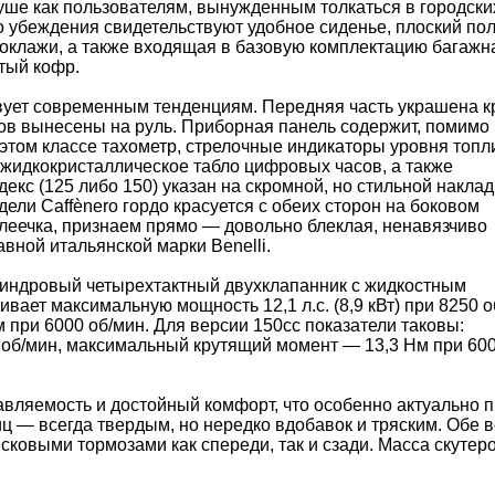
душе как пользователям, вынужденным толкаться в городски
го убеждения свидетельствуют удобное сиденье, плоский пол
оклажи, а также входящая в базовую комплектацию багажн
тый кофр.
вует современным тенденциям. Передняя часть украшена к
тов вынесены на руль. Приборная панель содержит, помимо
этом классе тахометр, стрелочные индикаторы уровня топл
жидкокристаллическое табло цифровых часов, а также
с (125 либо 150) указан на скромной, но стильной наклад
дели Caffènero гордо красуется с обеих сторон на боковом
клеечка, признаем прямо — довольно блеклая, ненавязчиво
ной итальянской марки Benelli.
линдровый четырехтактный двухклапанник с жидкостным
ает максимальную мощность 12,1 л.с. (8,9 кВт) при 8250 о
при 6000 об/мин. Для версии 150сс показатели таковы:
0 об/мин, максимальный крутящий момент — 13,3 Нм при 600
ляемость и достойный комфорт, что особенно актуально 
ц — всегда твердым, но нередко вдобавок и тряским. Обе 
овыми тормозами как спереди, так и сзади. Масса скутеро