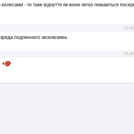
колесами - то таке відчуття як вони легко ломаються посер
12.04
зряда подлинного эксклюзива.
14.04
у