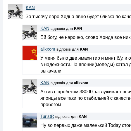
KAN
За тысячу евро Ходна явно будет близка по кач
KAN
відповів для
KAN
Ей богу, не нарочно, слово Хонда все ни
alikxom
відповів для
KAN
У меня было две ямахи гир и минт б/у. и 
в надежности.На японии(мопеды) катал д
выкачали.
KAN
відповів для
alikxom
Актив с пробегом 38000 заслуживает всяч
японцы все таки по стабильней с качеств
пробегом
TuristR
відповів для
KAN
Ну во первых даже маленький Today стои