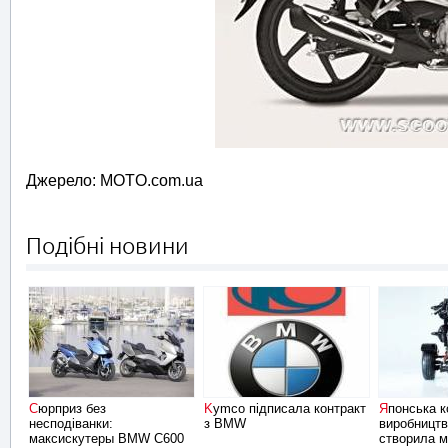
Джерело: MOTO.com.ua
Подібні новини
Сюрприз без
Kymco підписала контракт
Японська компанія з
несподіванки:
з BMW
виробництв
максискутеры BMW C600
створила м