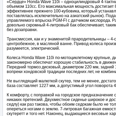
«Сердце» Honda Wave 110i – одноцилиндровый 4-тактный
объемом 110сс. Его максимальная мощность достигает 8,
эффективнее прежнего 100-кубовика, который устанав
поставлялась исключительно на азиатский рынок). Под
управляемого впрыска PGM-FI с датчиком кислорода. Рас
довольно скромный 4-литровый бак обеспечивает, таки
без дозаправки.
Трансмиссия, как и у знаменитой прародительницы – 4-
центробежное, в масляной ванне. Привод колеса произ
разумеется, электрический.
Колеса Honda Wave 110i по-мотоциклетному крупные, д
закономерно обеспечат хорошую стабильность в движен
Передний тормоз дисковый, диаметром 220 мм, задний
вопреки хондовской традиции последних лет, не комбин
Не выглядящий малюткой скутер, тем не менее, достат
база составляет 1227 мм, а допустимый угол поворота 4
К комфорту, с поправкой на городское предназначение 
никаких претензий. Двухместное сиденье широкое и дос
седлу) как раз такова, чтобы обоим седокам было не то
опереться ногами о землю. 7-литровая багажная емкость
скутеретт и того нет. Наконец, выдающиеся весовые ха