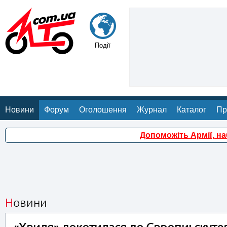
Події
Новини
Форум
Оголошення
Журнал
Каталог
Пр
Допоможіть Армії, н
Новини