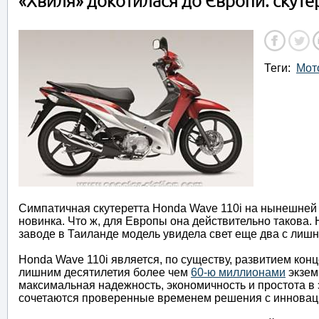
«Хвиля» докотилася до Європи: скуте
Теги:
Мот
Симпатичная скутеретта Honda Wave 110i на нынешней
новинка. Что ж, для Европы она действительно такова. 
заводе в Таиланде модель увидела свет еще два с лишн
Honda Wave 110i является, по существу, развитием ко
лишним десятилетия более чем
60-ю миллионами
экзем
максимальная надежность, экономичность и простота в 
сочетаются проверенные временем решения с инновац