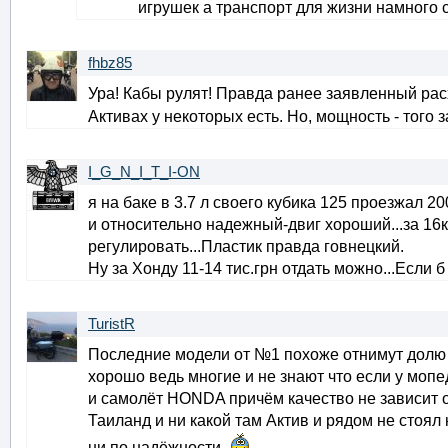
игрушек а транспорт для жизни намного
fhbz85
Ура! Кабы рулят! Правда ранее заявленный расх
Активах у некоторых есть. Но, мощность - того 
I_G_N_I_T_I-ON
я на баке в 3.7 л своего кубика 125 проезжал 2
и относительно надежный-двиг хороший...за 16
регулировать...Пластик правда говнецкий.
Ну за Хонду 11-14 тис.грн отдать можно...Если 
TuristR
Последние модели от №1 похоже отнимут долю р
хорошо ведь многие и не знают что если у моп
и самолёт HONDA причём качество не зависит 
Таиланд и ни какой там Актив и рядом не стоял
ни по надёжности