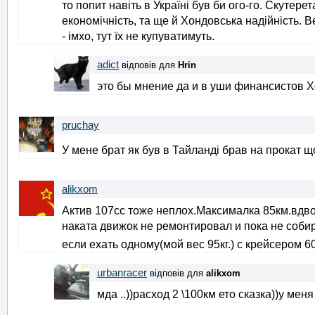
то попит навіть в Україні був би ого-го. Скутере
економічність, та ще й Хондовська надійність. 
- імхо, тут їх не купуватимуть.
adict
відповів для
Hrin
это бы мнение да и в уши финансистов 
pruchay
У мене брат як був в Тайланді брав на прокат щ
alikxom
Актив 107сс тоже неплох.Максималка 85км.вдвое
наката движок не ремонтировал и пока не собир
если ехать одному(мой вес 95кг.) с крейсером 6
urbanracer
відповів для
alikxom
мда ..))расход 2 \100км ето сказка))у мен