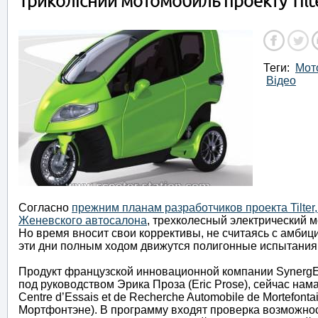
Триколісний мотомобиль проекту Tilt
Теги:
Мот
Відео
Согласно
прежним планам разработчиков проекта Tilter
Женевского автосалона
, трехколесный электрический 
Но время вносит свои коррективы, не считаясь с амбиция
эти дни полным ходом движутся полигонные испытания п
Продукт французской инновационной компании SynergE
под руководством Эрика Проза (Eric Prose), сейчас на
Centre d’Essais et de Recherche Automobile de Mortefo
Мортфонтэне). В программу входят проверка возможнос