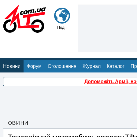
Події
Новини
Форум
Оголошення
Журнал
Каталог
Пр
Допоможіть Армії, н
Новини