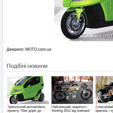
Джерело: MOTO.com.ua
Подібні новини
Триколісний мотомобиль
Найсвіжіший «раритет»
Електробайк Brutus 2.0 –
проекту Tilter доріс до
Sterling 2012 від компанії
красень і 