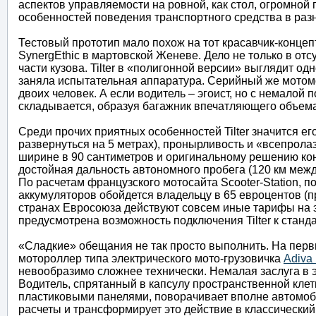
аспектов управляемости на ровной, как стол, огромной
особенностей поведения транспортного средства в раз
Тестовый прототип мало похож на тот красавчик-концепт
SynergEthic в мартовской Женеве. Дело не только в от
части кузова. Tilter в «полигонной версии» выглядит 
заняла испытательная аппаратура. Серийный же мотомо
двоих человек. А если водитель – эгоист, но с немалой 
складывается, образуя багажник впечатляющего объема
Среди прочих приятных особенностей Tilter значится 
развернуться на 5 метрах), пронырливость и «всепрола
ширине в 90 сантиметров и оригинальному решению ко
достойная дальность автономного пробега (120 км меж
По расчетам французского мотосайта Scooter-Station,
аккумуляторов обойдется владельцу в 65 евроцентов (пра
странах Евросоюза действуют совсем иные тарифы на э
предусмотрена возможность подключения Tilter к станд
«Сладкие» обещания не так просто выполнить. На пер
мотороллер типа электрического мото-грузовичка
Adiva
невообразимо сложнее технически. Немалая заслуга в 
Водитель, спрятанный в капсулу пространственной клет
пластиковыми панелями, поворачивает вполне автомоб
расчеты и трансформирует это действие в классический