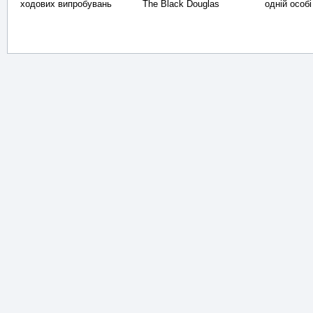
ходових випробувань
The Black Douglas
одній особі