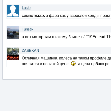
Laslo
симпотяжко, а фара как у взрослой хонды прак
TuristR
а вот мотор там к какому ближе к JF19E(Lead 11
ZASEKAN
Отличная машинка, колёса на таком профиле дав
появится и по какой цене
а цена цобако ре