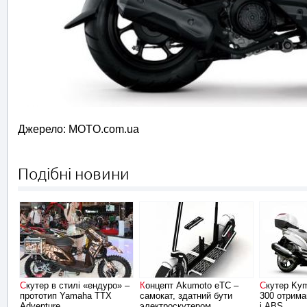
Джерело: MOTO.com.ua
Подібні новини
Скутер в стилі «ендуро» –
Концепт Akumoto eTC –
Скутер Kymco People GTi
прототип Yamaha TTX
самокат, здатний бути
300 отрима
Adventure
электроскутером
і ABS