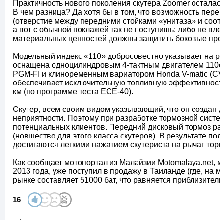
Практичность нового поколения скутера Zoomer осталась
В чем разница? Да хотя бы в том, что возможность пе
(отверстие между передними стойками «унитаза» и соо
а вот с обычной поклажей так не поступишь: либо не вл
материальных ценностей должны защитить боковые пров
Модельный индекс «110» добросовестно указывает на р
оснащена одноцилиндровым 4-тактным двигателем 110c
PGM-FI и клиноременным вариатором Honda V-matic (CV
обеспечивает исключительную топливную эффективность
км (по программе теста ECE-40).
Скутер, всем своим видом указывающий, что он создан 
неприятности. Поэтому при разработке тормозной сист
потенциальных клиентов. Передний дисковый тормоз ра
(новшество для этого класса скутеров). В результате 
достигаются легкими нажатием скутериста на рычаг тор
Как сообщает мотопортал из Малайзии Motomalaya.net, 
2013 года, уже поступил в продажу в Таиланде (где, на
рынке составляет 51000 бат, что равняется приблизит
16