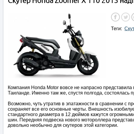
Скутер Honda Zoomer X 110 2013 наді
Теги:
Ску
Компания Honda Motor вовсе не напрасно представила 
Таиланде. Именно там же, спустя полгода, состоялась 
Возможно, чуть утратив в эпатажности в сравнении с п
сохраняет все его основные черты. Внешность изобилуе
стандартного диаметра в 12 дюймов кажутся огромным
шин. Передняя подвеска нового мотороллера представл
довольно необычно для скутеров этой категории.