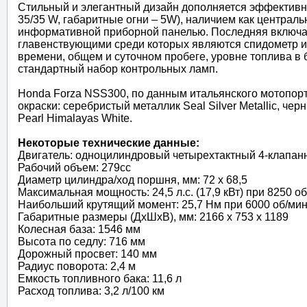
Стильный и элегантный дизайн дополняется эффективн
35/35 W, габаритные огни – 5W), наличием как центральн
информативной приборной панелью. Последняя включае
главенствующими среди которых являются спидометр и 
времени, общем и суточном пробеге, уровне топлива в
стандартный набор контрольных ламп.
Honda Forza NSS300, по данным итальянского мотопортал
окраски: серебристый металлик Seal Silver Metallic, чер
Pearl Himalayas White.
Некоторые технические данные:
Двигатель: одноцилиндровый четырехтактный 4-клапа
Рабочий объем: 279сс
Диаметр цилиндра/ход поршня, мм: 72 х 68,5
Максимальная мощность: 24,5 л.с. (17,9 кВт) при 8250 о
Наибольший крутящий момент: 25,7 Нм при 6000 об/ми
Габаритные размеры (ДхШхВ), мм: 2166 х 753 х 1189
Колесная база: 1546 мм
Высота по седлу: 716 мм
Дорожный просвет: 140 мм
Радиус поворота: 2,4 м
Емкость топливного бака: 11,6 л
Расход топлива: 3,2 л/100 км