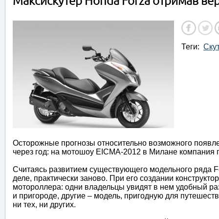
Максискутер Honda Forza отримав ве
Теги:
Ску
Осторожные прогнозы относительно возможного появле
через год: на мотошоу EICMA-2012 в Милане компания 
Считаясь развитием существующего модельного ряда Fo
деле, практически заново. При его создании конструкт
мотороллера: одни владельцы увидят в нем удобный ра
и пригороде, другие – модель, пригодную для путешест
ни тех, ни других.