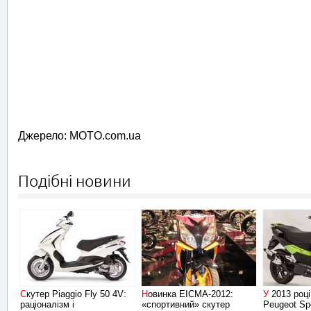
Джерело: MOTO.com.ua
Подібні новини
Скутер Piaggio Fly 50 4V:
Новинка EICMA-2012:
У 2013 році скутер
раціоналізм і
«спортивний» скутер
Peugeot Sp