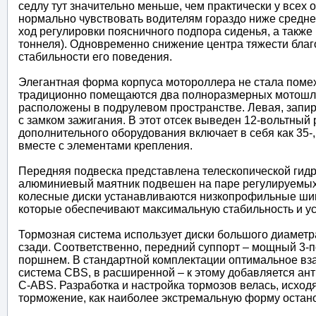
седлу тут значительно меньше, чем практически у всех 
нормально чувствовать водителям гораздо ниже среднег
ход регулировки поясничного подпора сиденья, а также
тоннеля). Одновременно снижение центра тяжести благ
стабильности его поведения.
Элегантная форма корпуса мотороллера не стала поме
традиционно помещаются два полноразмерных мотошл
расположены в подрулевом пространстве. Левая, запир
с замком зажигания. В этот отсек выведен 12-вольтный
дополнительного оборудования включает в себя как 35-
вместе с элементами крепления.
Передняя подвеска представлена телескопической гидр
алюминиевый маятник подвешен на паре регулируемых
колесные диски устанавливаются низкопрофильные шины 
которые обеспечивают максимальную стабильность и ус
Тормозная система использует диски большого диаметра
сзади. Соответственно, передний суппорт – мощный 3-
поршнем. В стандартной комплектации оптимальное вз
система CBS, в расширенной – к этому добавляется ан
C-ABS. Разработка и настройка тормозов велась, исход
торможение, как наиболее экстремальную форму остано