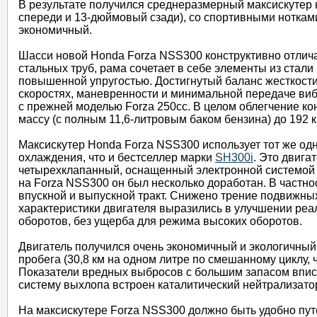
В результате получился среднеразмерный максискутер 
спереди и 13-дюймовый сзади), со спортивными нотка
экономичный.
Шасси новой Honda Forza NSS300 конструктивно отлича
стальных труб, рама сочетает в себе элементы из стали
повышенной упругостью. Достигнутый баланс жесткости
скоростях, маневренности и минимальной передаче виб
с прежней моделью Forza 250сс. В целом облегчение к
массу (с полным 11,6-литровым баком бензина) до 192 к
Максискутер Honda Forza NSS300 использует тот же од
охлаждения, что и бестселлер марки
SH300i
. Это двига
четырехклапанный, оснащенный электронной системой 
на Forza NSS300 он был несколько доработан. В частн
впускной и выпускной тракт. Снижено трение подвижны
характеристики двигателя выразились в улучшении реа
оборотов, без ущерба для режима высоких оборотов.
Двигатель получился очень экономичный и экологичный.
пробега (30,8 км на одном литре по смешанному циклу, 
Показатели вредных выбросов с большим запасом впис
систему выхлопа встроен каталитический нейтрализато
На максискутере Forza NSS300 должно быть удобно путе