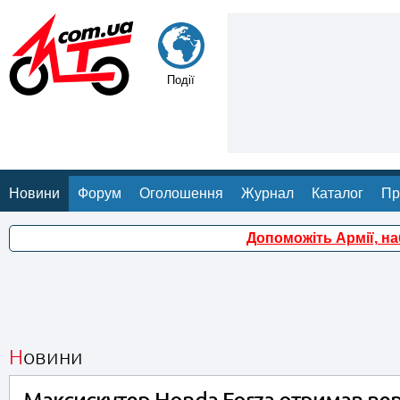
Події
Новини
Форум
Оголошення
Журнал
Каталог
Пр
Допоможіть Армії, н
Новини