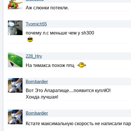
Аж слюнки потекли.
Tyomich55
почему л.с меньше чем у sh300
228_Hry
На тимакса похож ппц
Bombardier
Вот Это Апаратище....появится куплЮ!
Хонда лучшая!
Bombardier
Кстате максимальную скорость не написали па