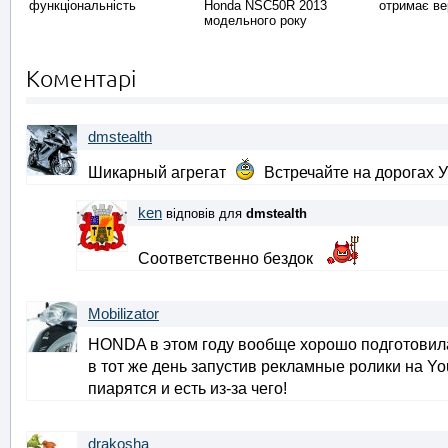
функціональність
Honda NSC50R 2013
отримає ве
модельного року
Коментарі
dmstealth
Шикарный агрегат
Встречайте на дорогах У
ken
відповів для
dmstealth
Соответственно бездок
Mobilizator
HONDA в этом году вообще хорошо подготовилас
в тот же день запустив рекламные ролики на Yo
пиарятся и есть из-за чего!
drakosha