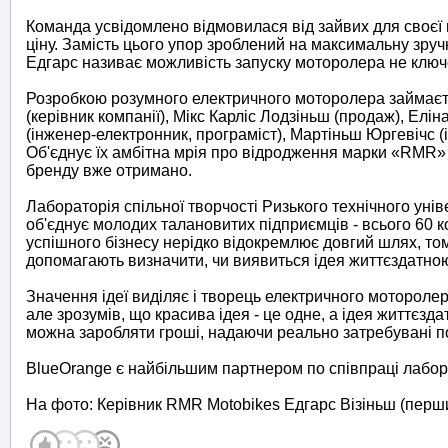
Команда усвідомлено відмовилася від зайвих для своєї 
ціну. Замість цього упор зроблений на максимальну зручн
Едгарс називає можливість запуску моторолера не ключ
Розробкою розумного електричного моторолера займаєтьс
(керівник компанії), Мікс Карліс Лодзіньш (продаж), Ел
(інженер-електронник, програміст), Мартіньш Юргевічс (і
Об'єднує їх амбітна мрія про відродження марки «RMR» 
бренду вже отримано.
Лабораторія спільної творчості Ризького технічного унів
об'єднує молодих талановитих підприємців - всього 60 к
успішного бізнесу нерідко відокремлює довгий шлях, то
допомагають визначити, чи виявиться ідея життєздатно
Значення ідеї виділяє і творець електричного мотороле
але зрозумів, що красива ідея - це одне, а ідея життєзда
можна заробляти гроші, надаючи реально затребувані п
BlueOrange є найбільшим партнером по співпраці лабор
На фото: Керівник RMR Motobikes Едгарс Візіньш (перш