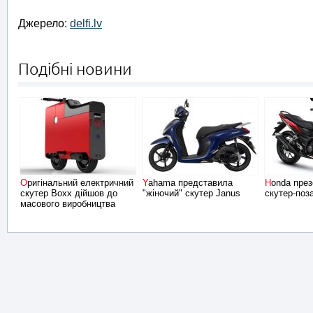
Джерело:
delfi.lv
Подібні новини
Оригінальний електричний
Yahama представила
Honda презентувала
скутер Boxx дійшов до
"жіночий" скутер Janus
скутер-поз
масового виробництва