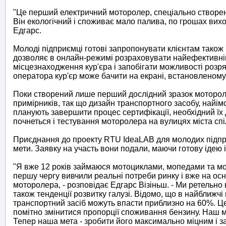
"Це перший електричний моторолер, спеціально створени
Він екологічний і споживає мало палива, по грошах виход
Едгарс.
Молоді підприємці готові запропонувати клієнтам також і
дозволяє в онлайн-режимі розраховувати найефективніш
місцезнаходження кур'єра і запобігати можливості розр
оператора кур'єр може бачити на екрані, встановленому
Поки створений лише перший дослідний зразок мотороле
примірників, так що дизайн транспортного засобу, найім
планують завершити процес сертифікації, необхідний їх 
почнеться і тестування моторолера на вулицях міста спіл
Приєднання до проекту RTU IdeaLAB для молодих підпр
мети. Заявку на участь вони подали, маючи готову ідею 
"Я вже 12 років займаюся мотоциклами, мопедами та мо
першу чергу вивчили реальні потреби ринку і вже на о
моторолера, - розповідає Едгарс Візіньш. - Ми ретельно в
також тенденції розвитку галузі. Відомо, що в найближчі
транспортний засіб можуть впасти приблизно на 60%. Це,
помітно змінитися пропорції споживання бензину. Наш м
Тепер наша мета - зробити його максимально міцним і з