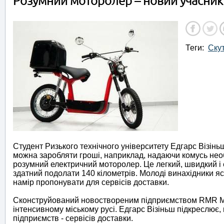
Розумний моторолер – новий учасник 
Теги:
Ску
Студент Ризького технічного університету Едгарс Візін
можна заробляти гроші, наприклад, надаючи комусь необ
розумний електричний моторолер. Це легкий, швидкий і е
здатний подолати 140 кілометрів. Молоді винахідники я
намір пропонувати для сервісів доставки.
Сконструйований новоствореним підприємством RMR Mo
інтенсивному міському русі. Едгарс Візіньш підкреслює
підприємств - сервісів доставки.