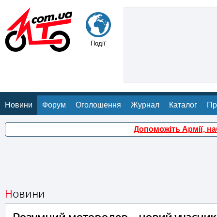
Події
Новини
Форум
Оголошення
Журнал
Каталог
Пр
Допоможіть Армії, н
Новини