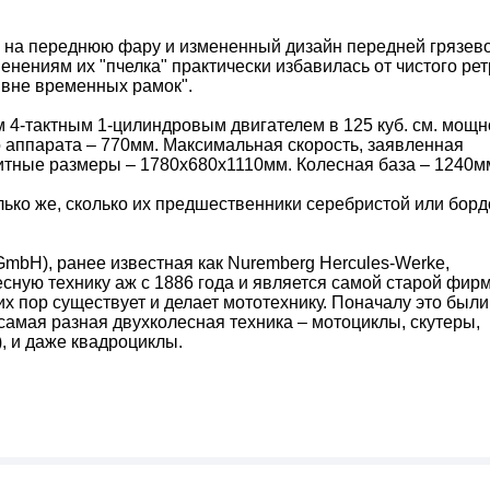
и на переднюю фару и измененный дизайн передней грязев
енениям их "пчелка" практически избавилась от чистого рет
"вне временных рамок".
4-тактным 1-цилиндровым двигателем в 125 куб. см. мощ
того аппарата – 770мм. Максимальная скорость, заявленная
аритные размеры – 1780х680х1110мм. Колесная база – 1240м
лько же, сколько их предшественники серебристой или бор
 GmbH), ранее известная как Nuremberg Hercules-Werke,
сную технику аж с 1886 года и является самой старой фир
их пор существует и делает мототехнику. Поначалу это были
амая разная двухколесная техника – мотоциклы, скутеры,
, и даже квадроциклы.