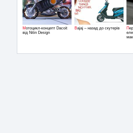
Мотоцикл-концепт Dacoit
Bajaj – назад до скутерів
Перші відгуки про
від Nitin Design
еле
мак