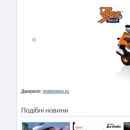
«
Джерело:
motonews.ru
Подібні новини