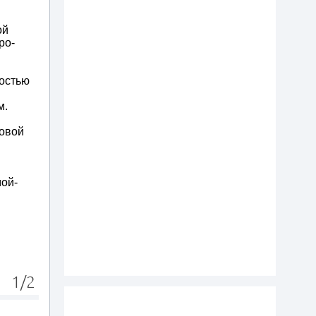
ой
ро-
ностью
м.
довой
мой-
1/2