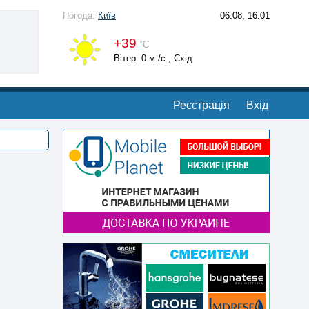
Погода:
Київ
06.08, 16:01
+39
°С
Вітер: 0 м./с., Схід
Реєстрація
Вхід