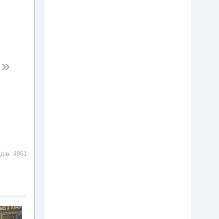
»
ядів: 4961