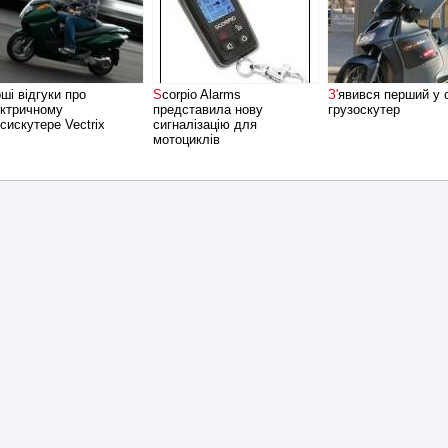
Scorpio Alarms
З'явився перший у світі
ктричному
представила нову
грузоскутер
сискутере Vectrix
сигналізацію для
мотоциклів