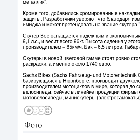
металлик".
Кроме того, добавились хромированные накладк
защиты. Разработчики уверяют, что благодаря изм
имиджа и может претендовать на звание скутера 
Скутер Bee оснащается надежным и экономичным 
9,1 л.с., и весит всего 96кг. Высота сиденья у э
производителем – 85км/ч. Бак – 6,5 литров. Габ
Скутеры в новой цветовой гамме стоят ровно сто
раскраски, а именно около 1740 евро.
Sachs Bikes (Sachs Fahrzeug- und Motorentechnik
базирующаяся в Нюрнберге, производит двухколе
производителем мотоциклов в мире, которая до с
велосипеды, сейчас в линейке продукции фирмы с
мотовелосипеды, минискутеры (электросамокаты)
Фото