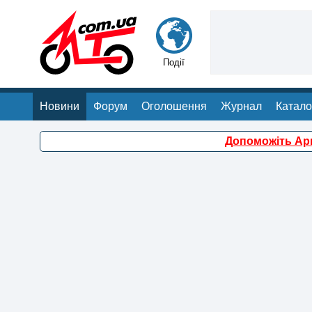
Події
Новини
Форум
Оголошення
Журнал
Катало
Допоможіть Арм