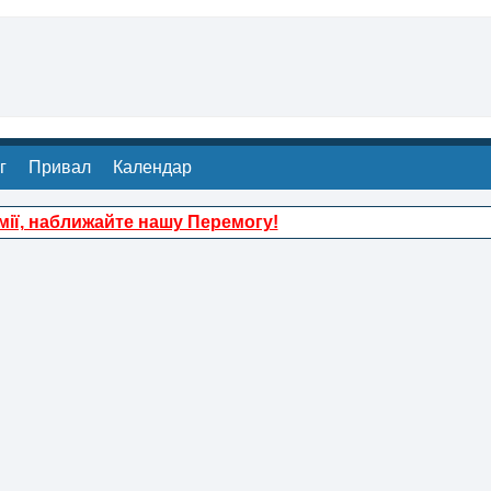
г
Привал
Календар
ії, наближайте нашу Перемогу!