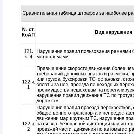
Сравнительная таблица штрафов за наиболее р
№ ст.
Вид нарушения
КоАП
121.
Нарушения правил пользования ремнями б
ч. 4
мотошлемами.
Превышение скорости движения более чем 
требований дорожных знаков и разметки, 
или грузов, буксировки ТС, остановки, стоя
122 ч.
оплаты за нее, проезда пешеходных перех
1
преимущества пешеходам на нерегулируе
нарушения правил движения ТС по троту
дорожкам.
Нарушения правил проезда перекрестков, 
общественного транспорта и непредостав
движении маршрутным ТС, нарушения прав
122 ч.
разъезда, безопасной дистанции или инте
2
проезжей части, движения по автомагистр