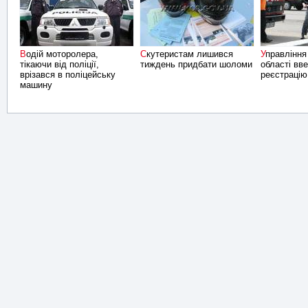
Водій моторолера,
Скутеристам лишився
Управління ДАІ Донецької
тікаючи від поліції,
тиждень придбати шоломи
області вв
врізався в поліцейську
реєстрацію
машину