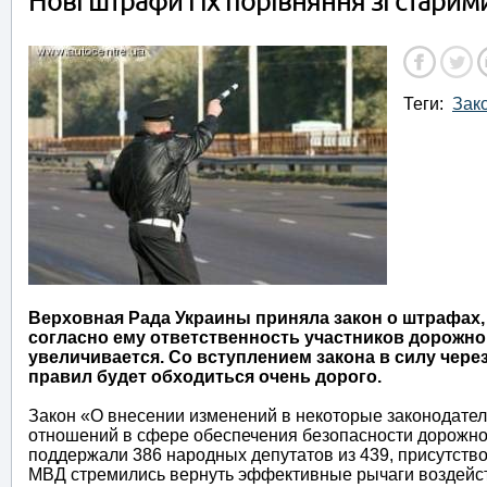
Нові штрафи і їх порівняння зі старим
Теги:
Зак
Верховная Рада Украины приняла закон о штрафах
согласно ему ответственность участников дорожн
увеличивается. Со вступлением закона в силу чере
правил будет обходиться очень дорого.
Закон «О внесении изменений в некоторые законодате
отношений в сфере обеспечения безопасности дорожно
поддержали 386 народных депутатов из 439, присутствов
МВД стремились вернуть эффективные рычаги воздейст