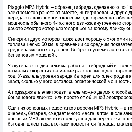
Piaggio MP3 Hybrid – образец гибрида, сделанного по "
электромотор работают вместе, интегрированы друг с др
передают свою энергию колесам одновременно, обеспе
мощность обычного 4-тактного движка внутреннего сгор
работе электромотор благодаря бензиновому движку ещ
Синергия двух моторов также дает хорошую экономичнос
топлива целых 60 км, в сравнении со средним показате
среднеразмерных скутеров. Выбросы углекислого газа же
бензиновых моделей).
У скутера есть два режима работы – гибридный и "толь
на малых скоростях на малые расстояния и для парковк
ход. Указатель уровня заряда батареи для электродвига
знает, сколько у него осталось электрической мощности.
А подзаряжать электродвигатель можно двумя способа
бензинового движка, или просто от обычной электророзе
Один из основных недостатков версии MP3 Hybrid – в т
очередь, батарея, съедает много места, в том числе за
обычных МР3 активно используется для перевозки шлемо
бы один шлем туда все-таки поместится (правда, малень