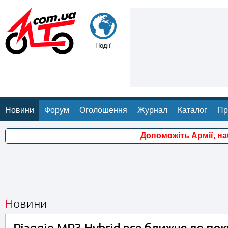
Події
Новини
Форум
Оголошення
Журнал
Каталог
Пр
Допоможіть Армії, н
Новини