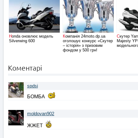
Honda оновлює модель
Компанія 24moto.dp.ua
Скутер Yamaha Grand
Silverwing 600
оголошує конкурс «Скутер
Majesty YP
– історія» з призовим
модельного
фондом у 500 грн!
Коментарі
spdsi
БОМБА
moldovan902
ЖЖЕТ