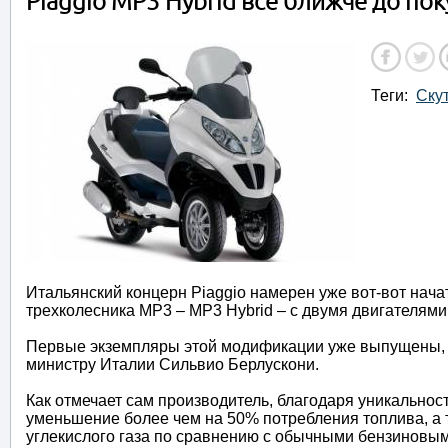
Piaggio MP3 Hybrid все ближче до по
Теги:
Ску
Итальянский концерн Piaggio намерен уже вот-вот нач
трехколесника МР3 – МР3 Hybrid – с двумя двигателями
Первые экземпляры этой модификации уже выпущены, 
министру Италии Сильвио Берлускони.
Как отмечает сам производитель, благодаря уникально
уменьшение более чем на 50% потребления топлива, а
углекислого газа по сравнению с обычными бензиновы