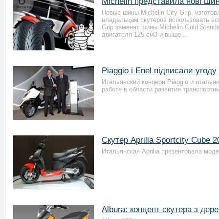
Michelin представила нові шин
Новые шины Michelin City Grip, изгото
владельцам скутеров использовать все
Grip заменят шины Michelin Gold Stan
двигателя 125 см3 и выше...
Piaggio і Enel підписали угод
Итальянский концерн Piaggio и италья
работе в области развития транспортны
Скутер Aprilia Sportcity Cube 2
Итальянская Aprilia презентовала моде
Albura: концепт скутера з де