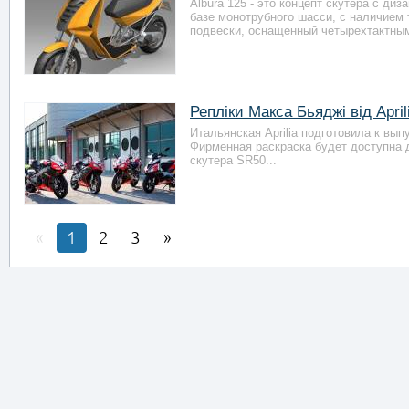
Albura 125 - это концепт скутера с ди
базе монотрубного шасси, с наличием 
подвески, оснащенный четырехтактным
Репліки Макса Бьяджі від April
Итальянская Aprilia подготовила к вы
Фирменная раскраска будет доступна д
скутера SR50...
1
2
3