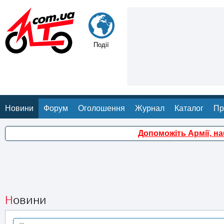
Події
Новини
Форум
Оголошення
Журнал
Каталог
Пр
Допоможіть Армії, н
Новини