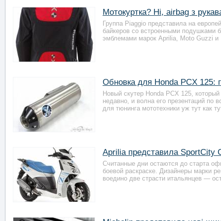
Мотокуртка? Ні, airbag з рукав
Группа Piaggio представила на европе
байкеров со встроенными подушками б
эмблемами марок Aprilia, Moto Guzzi и 
Обновка для Honda PCX 125: г
Новый скутер Honda PCX 125, который
недавно, и волна его презентаций по 
для тюнинга мототехники уж тут как тут
Aprilia представила SportCity
Считанные дни остаются до старта офи
боевой раскраске. Дизайнеры марки ре
воедино две страсти итальянцев — ос