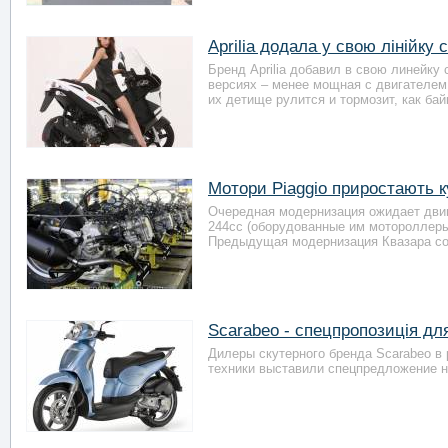
Aprilia додала у свою лінійку 
Бренд Aprilia добавил в свою линейк
версиях – менее мощная с двигателем 
их детище рулится и тормозит, как бай
Мотори Piaggio приростають 
Очередная модернизация ожидает двига
244сс (оборудованные им мотороллеры
Предыдущая модернизация Квазара сос
Scarabeo - спецпропозиція дл
Дилеры скутерного бренда Scarabeo в 
техники выставили спецпредложение на с