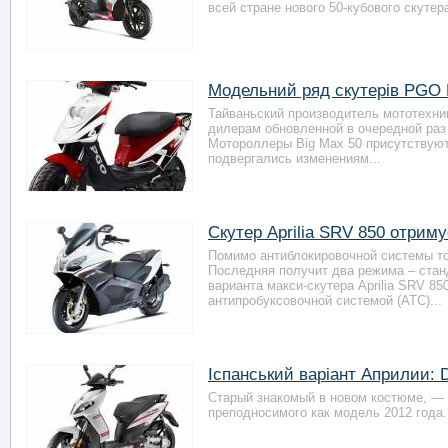
всей стране нового 50-кубового скутера
Модельний ряд скутерів PGO 
Тайваньский производитель мототехни
дилерам обновленной в очередной раз
Мотороллеры Big Max 50 присутствуют
подвергались изменениям...
Скутер Aprilia SRV 850 отрим
Помимо антиблокировочной системы то
Последняя получит два режима – станд
варианта макси-скутера Aprilia SRV 8
антипробуксовочной системой (ATC)...
Іспанський варіант Априлии: De
Старый знакомый в новом костюме, — та
преподносимого как модель 2012 года. И