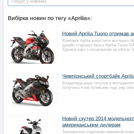
Вибірка новин по тегу «Aprilia»:
Новий Aprilia Tuono отримав 
Компанія Aprilia випустила мотоцикл Ap
дизайн старшого брата Aprilia Tuono V
Хроніка.інфо з посиланням на infocar.
Чемпіонський спортбайк April
Владелица ряда титулов в мотоциклетн
получила в наступившем году ряд обно
Новий скутер 2014 модельного 
американським дилерам
Заокеанское отделение именитой италь