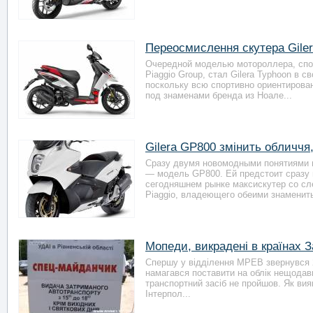
Переосмислення скутера Gilera
Очередной моделью мотороллера, спол
Piaggio Group, стал Gilera Typhoon в с
поскольку всю спортивно ориентирова
под знаменами бренда из Ноале...
Gilera GP800 змінить обличчя, 
Сразу двумя новомодными понятиями м
— модель GP800. Ей предстоит сразу 
сегодняшнем рынке максискутер со сле
Piaggio, владеющего обеими знаменит
Мопеди, викрадені в країнах 
Спершу у відділення МРЕВ звернувся 2
намагався поставити на облік нещода
транспортний засіб не пройшов. Як вия
Інтерпол...