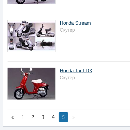
Honda Stream
Скутер
Honda Tact DX
Скутер
1
2
3
4
5