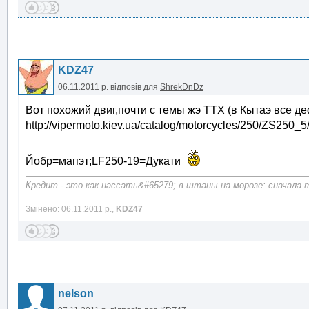
KDZ47
06.11.2011 р.
відповів для
ShrekDnDz
Вот похожий двиг,почти с темы жэ ТТХ (в Кытаэ все д
http://vipermoto.kiev.ua/catalog/motorcycles/250/ZS250_5
Йобр=мапэт;LF250-19=Дукати
Кредит - это как нассать&#65279; в штаны на морозе: сначала те
Змінено: 06.11.2011 р.,
KDZ47
nelson