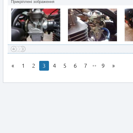
Прикріплені зображення
1
2
3
4
5
6
7
••
9