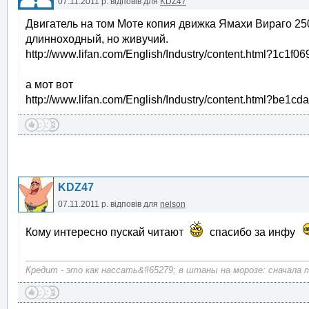
07.11.2011 р.
відповів для
KDZ47
Двигатель на том Моте копия движка Ямахи Вираго 2
длинноходный, но живучий.
http://www.lifan.com/English/Industry/content.html?1c1f
а мот вот
http://www.lifan.com/English/Industry/content.html?be
KDZ47
07.11.2011 р.
відповів для
nelson
Кому интересно пускай читают
спасибо за инфу
Кредит - это как нассать&#65279; в штаны на морозе: сначала те