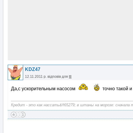
KDZ47
12.11.2011 р.
відповів для
ttl
Да,с ускорительным насосом
точно такой и
Кредит - это как нассать&#65279; в штаны на морозе: сначала те