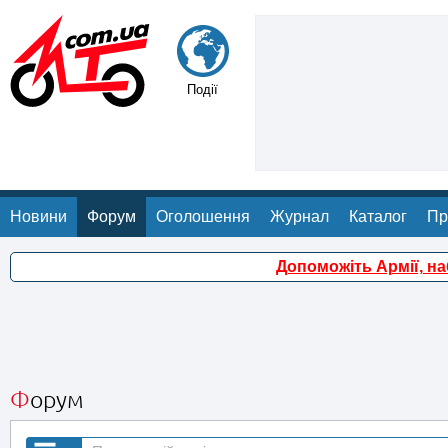
Події
Новини
Форум
Оголошення
Журнал
Каталог
Пр
Допоможіть Армії, н
Форум