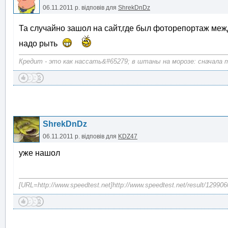
06.11.2011 р.
відповів для
ShrekDnDz
Та случайно зашол на сайт,где был фоторепортаж ме
надо рыть
Кредит - это как нассать&#65279; в штаны на морозе: сначала те
ShrekDnDz
06.11.2011 р.
відповів для
KDZ47
уже нашол
[URL=http://www.speedtest.net]http://www.speedtest.net/result/12990