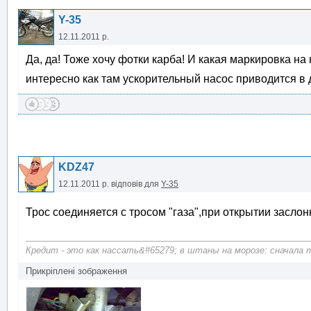
Y-35
12.11.2011 р.
Да, да! Тоже хочу фотки карба! И какая маркировка на
интересно как там ускорительный насос приводится в 
KDZ47
12.11.2011 р.
відповів для
Y-35
Трос соединяется с тросом "газа",при открытии засло
Кредит - это как нассать&#65279; в штаны на морозе: сначала те
Прикріплені зображення