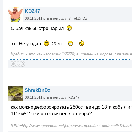
KDZ47
06.11.2011 р.
відповів для
ShrekDnDz
О бач,как быстро нарыл
з.ы.Не угодал
20л.с.
Кредит - это как нассать&#65279; в штаны на морозе: сначала те
ShrekDnDz
06.11.2011 р.
відповів для
KDZ47
как можно дефорсировать 250сс твин до 18ти кобыл и ч
115км/ч? чем он отличается от ебра?
[URL=http://www.speedtest.net]http://www.speedtest.net/result/12990