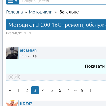
Головна
Мотоцикли
Загальне
»
»
Мотоцикл LF200-16C - ремонт, обслуж
Переглядів: 99169
arcashan
03.09.2011 р.
Показати
1
2
3
4
5
6
7
••
9
KDZ47