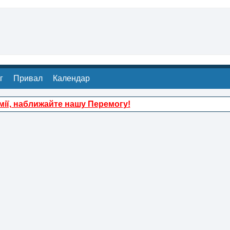
г
Привал
Календар
ії, наближайте нашу Перемогу!