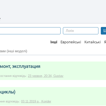
е
Ш
Інші
Европейські
Китайські
Я
ми (інші моделі)
монт, эксплуатация
 остання відповідь:
23 червня, 20:34, Gustav
оциклы)
ання відповідь:
03.11.2019 р., Korider