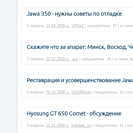
Jawa 350 - нужны советы по отладке
Створена:
14.04.2009 р., VIPerZ
| повідомлень: 37 | останн
Скажите что за апарат: Минск, Восход, Ч
Створена:
01.02.2010 р., axe
| повідомлень: 29 | остання в
Реставрация и усовершенствование Jaw
Створена:
29.10.2008 р., USSRMoto
| повідомлень: 32 | ос
Hyosung GT 650 Comet - обсуждение
Створена:
21.11.2009 р., kolobok_zp
| повідомлень: 91 | ос