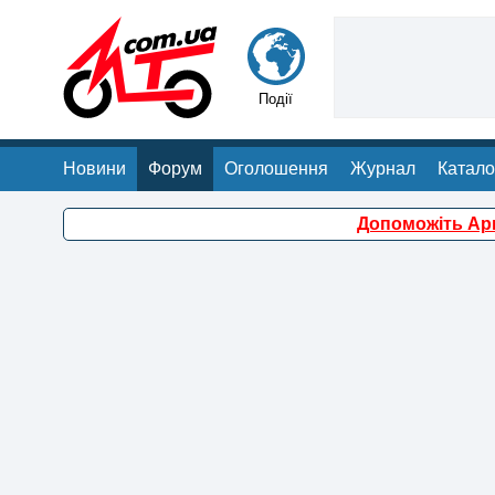
Події
Новини
Форум
Оголошення
Журнал
Катало
Допоможіть Арм