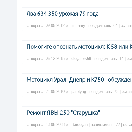
Ява 634 350 урожая 79 года
Створена:
09.05.2012 р., timmmy
| повідомлень: 64 | остан
Помогите опознать мотоцикл: К-58 или К
Створена:
05.12.2015 р., olegators68
| повідомлень: 14 | ос
Мотоцикл Урал, Днепр и К750 - обсужде
Створена:
21.05.2010 р., parotyag
| повідомлень: 73 | оста
Ремонт ЯВЫ 250 "Старушка"
Створена:
13.08.2008 р., Barsegan
| повідомлень: 72 | оста