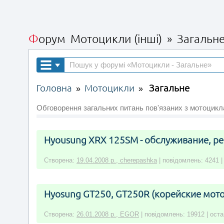
Форум Мотоцикли (інші) » Загальн
Головна
Мотоцикли
Загальне
»
»
Обговорення загальних питань пов'язаних з мотоцикла
Hyousung XRX 125SM - обслуживание, ре
Створена:
19.04.2008 р., cherepashka
| повідомлень: 4241 |
Hyosung GT250, GT250R (корейские мот
Створена:
26.01.2008 р., EGOR
| повідомлень: 19912 | ост