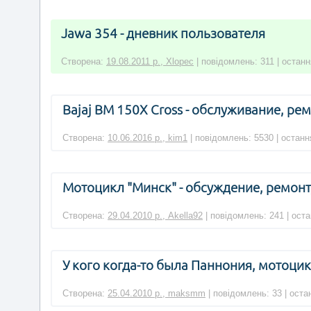
Jawa 354 - дневник пользователя
Створена:
19.08.2011 р., Xlopec
| повідомлень: 311 | останн
Bajaj BM 150X Cross - обслуживание, ре
Створена:
10.06.2016 р., kim1
| повідомлень: 5530 | останн
Мотоцикл "Минск" - обсуждение, ремонт
Створена:
29.04.2010 р., Akella92
| повідомлень: 241 | ост
У кого когда-то была Паннония, мотоци
Створена:
25.04.2010 р., maksmm
| повідомлень: 33 | оста