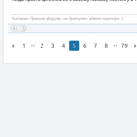
Читаємо Правила форуму, не дратуємо адміністратора :)
1
••
2
3
4
5
6
7
8
••
79