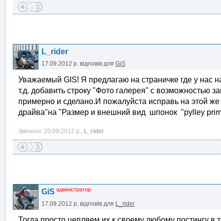
L_rider
17.09.2012 р.
відповів для
GiS
Уважаемый GIS! Я предлагаю на страничке где у нас н
т.д. добавить строку "Фото галерея" с возможностью з
примерно и сделано.И пожалуйста исправь на этой же 
драйва"на "Размер и внешний вид шпонок "pylley prim
Змінено: 20.09.2012 р.,
L_rider
адміністратор
GiS
17.09.2012 р.
відповів для
L_rider
Тогда просто цепляем их к своему любому постингу в те