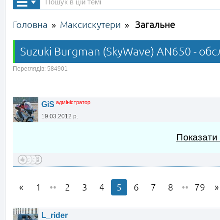
Головна
Максискутери
Загальне
»
»
Suzuki Burgman (SkyWave) AN650 - обс
Переглядів: 584901
адміністратор
GiS
19.03.2012 р.
Показати
1
••
2
3
4
5
6
7
8
••
79
L_rider