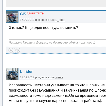
адміністратор
GiS
17.09.2012 р.
відповів для
L_rider
Это как? Еще один пост туда вставить?
Читаємо Правила форуму, не дратуємо адміністратора :)
L_rider
17.09.2012 р.
відповів для
sjenia
Исправность шестерни указывает на то что шпонки н
происходит без закусывания и заклинивания по шпонк
возможности тоже надо заменить.Он со временем теря
места (в лучшем случае варик перестанет работать).