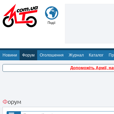
Події
Новини
Форум
Оголошення
Журнал
Каталог
Пр
Допоможіть Армії, н
Форум