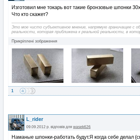
Изготовил мне токарь вот такие бронзовые шпонки 3
Что кто скажет?
Это мое чисто субъективное мнение, напрямую граничащее с 
реальности, которая приближена к реальной реальности, в кото
Прикріплені зображення
1
L_rider
09.09.2012 р.
відповів для
wasek626
Наманые шпонки-работать будут.Я когда себе делал (с