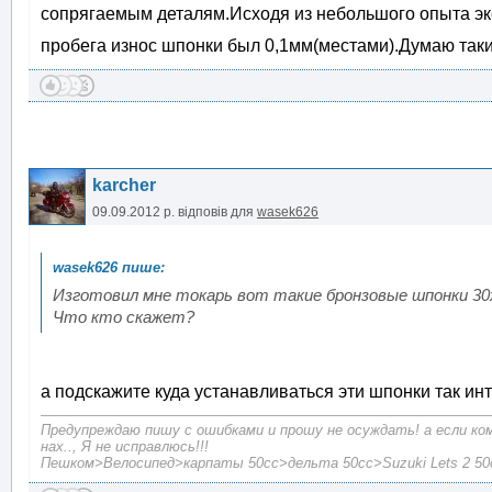
сопрягаемым деталям.Исходя из небольшого опыта эк
пробега износ шпонки был 0,1мм(местами).Думаю так
karcher
09.09.2012 р.
відповів для
wasek626
Изготовил мне токарь вот такие бронзовые шпонки 3
Что кто скажет?
а подскажите куда устанавливаться эти шпонки так и
Предупреждаю пишу с ошибками и прошу не осуждать! а если ко
нах.., Я не исправлюсь!!!
Пешком>Велосипед>карпаты 50сc>дельта 50сс>Suzuki Lets 2 50c