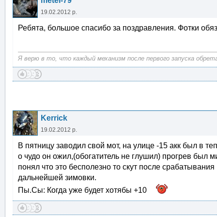
metel-79
19.02.2012 р.
Ребята, большое спасибо за поздравления. Фотки обяз
Я верю в то, что каждый механизм после первого запуска обрет
Kerrick
19.02.2012 р.
В пятницу заводил свой мот, на улице -15 акк был в теп
о чудо он ожил,(обогатитель не глушил) прогрев был ми
понял что это бесполезно то скут после срабатывания
дальнейшей зимовки.
Пы.Сы: Когда уже будет хотябы +10