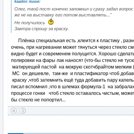
Олег, твой пост конечно запомнил и сразу задал вопрос
же не на выставку его потом выставлять..."
Не получилось
Завтра спрошу за краску.
Плёнка специальная есть ,клеится к пластику , разн
очень, при нагревании может тянуться через стекло см
видно будет и современем полущится. Хорошо сделать
полировки на фары лак наносят (что-бы стекло не туск
матируещей пастой на мокрую скотчбрайтом мелким (
МС он дешевле, там-же и пластификатор чтоб добави
краску ,чтоб затемнить ещё туда добавить пару капел
писал вспомнил ,что в шлемах формула-1 на забралах 
процессе гонки чтоб стекло оставалось чистым, может в
бы стекло не попортил...