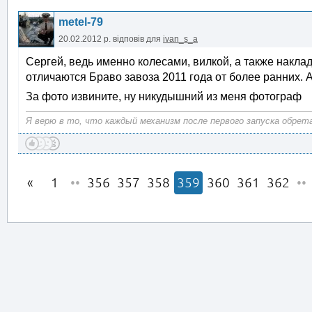
metel-79
20.02.2012 р.
відповів для
ivan_s_a
Сергей, ведь именно колесами, вилкой, а также наклад
отличаются Браво завоза 2011 года от более ранних. 
За фото извините, ну никудышний из меня фотограф
Я верю в то, что каждый механизм после первого запуска обрет
1
••
356
357
358
359
360
361
362
••