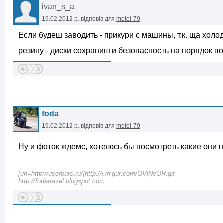
ivan_s_a
19.02.2012 р.
відповів для
metel-79
Если будеш заводить - прикури с машины, т.к. ща холо
резину - диски сохраниш и безопасность на порядок во
foda
19.02.2012 р.
відповів для
metel-79
Ну и фоток ждемс, хотелось бы посмотреть какие они
[url=http://userbars.ru/]http://i.imgur.com/OVjNeOR.gif
http://fodatravel.blogspot.com