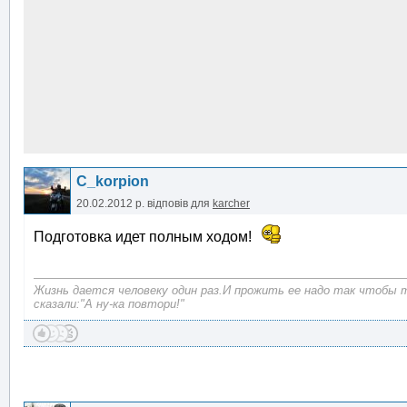
C_korpion
20.02.2012 р.
відповів для
karcher
Подготовка идет полным ходом!
Жизнь дается человеку один раз.И прожить ее надо так чтобы 
сказали:"А ну-ка повтори!"