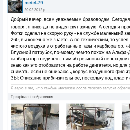
metel-79
20.02.2012 р.
Добрый вечер, всем уважаемым бравоводам. Сегодня 
говоря, я никогда не видел скут вживую. А сегодня пр
Фотки сделал на скорую руку - на службе маленький з
260, вы конечно же знаете. А по техническим, то усп
чистого воздуха в отработанные газы и карбюратор, к-
Впускной патрубок, по-моему чем-то похож на Альфа-
карбюратор соединен с ним ч/з резиновый переходник
знаю как это отобразится на работе двигателя, но для
снимать, если не ошибаюсь, корпус воздушного фильт
ЗЫ: Описание приблизительное, поскольку под пластик
Я верю в то, что каждый механизм после первого запуска обрет
Прикріплені зображення