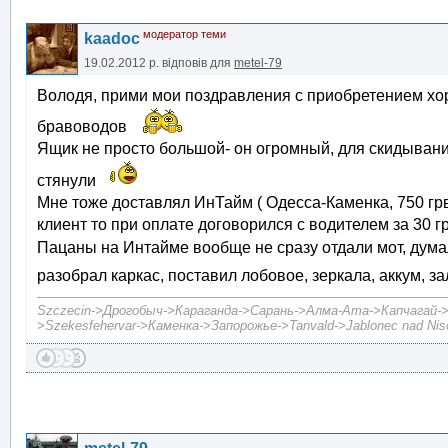
модератор теми
kaadoc
19.02.2012 р.
відповів для
metel-79
Володя, прими мои поздравления с приобретением хо
бравоводов
Ящик не просто большой- он огромный, для скидывания
стянули
Мне тоже доставлял ИнТайм ( Одесса-Каменка, 750 грв 
клиент то при оплате договорился с водителем за 30 г
Пацаны на Интайме вообще не сразу отдали мот, дума
разобрал каркас, поставил лобовое, зеркала, аккум, з
Szczecin->Дрогобыч->Караганда->Сарань->Алма-Ата->Капчагай->А
>Szekesfehervar->Каменка->Запорожье->Tanvald->Jablonec nad Niso