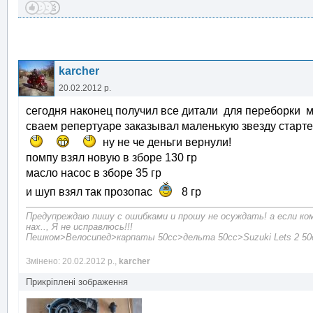
karcher
20.02.2012 р.
сегодня наконец получил все дитали для переборки м
сваем репертуаре заказывал маленькую звезду стар
ну не че деньги вернули!
помпу взял новую в зборе 130 гр
масло насос в зборе 35 гр
и шуп взял так прозопас
8 гр
Предупреждаю пишу с ошибками и прошу не осуждать! а если ко
нах.., Я не исправлюсь!!!
Пешком>Велосипед>карпаты 50сc>дельта 50сс>Suzuki Lets 2 50c
Змінено: 20.02.2012 р.,
karcher
Прикріплені зображення