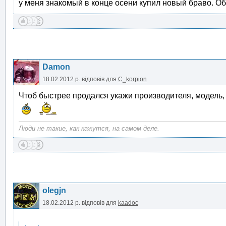
у меня знакомый в конце осени купил новый браво. 
Damon
18.02.2012 р.
відповів для
C_korpion
Чтоб быстрее продался укажи производителя, модель, 
Люди не такие, как кажутся, на самом деле.
olegjn
18.02.2012 р.
відповів для
kaadoc