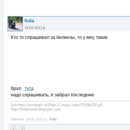
foda
19.02.2012 р.
Кто то спрашивал за билинзы, то у мну такие
брал
тута
надо спрашивать, я забрал последние
[url=http://userbars.ru/]http://i.imgur.com/OVjNeOR.gif
http://fodatravel.blogspot.com
Змінено: 19.02.2012 р.,
foda