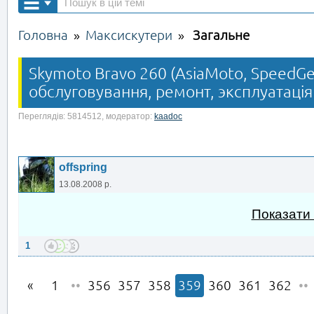
Головна
Максискутери
Загальне
»
»
Skymoto Bravo 260 (AsiaMoto, SpeedGea
обслуговування, ремонт, эксплуатація
Переглядів: 5814512, модератор:
kaadoc
offspring
13.08.2008 р.
Показати
1
1
••
356
357
358
359
360
361
362
••