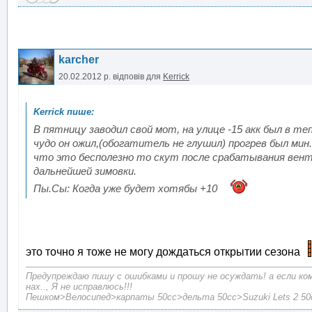
karcher
20.02.2012 р.
відповів для
Kerrick
В пятницу заводил свой мот, на улице -15 акк был в теп
чудо он ожил,(обогатитель не глушил) прогрев был мин.
что это бесполезно то скут после срабатывания венти
дальнейшей зимовки.
Пы.Сы: Когда уже будет хотябы +10
это точно я тоже не могу дождаться открытии сезона
Предупреждаю пишу с ошибками и прошу не осуждать! а если ко
нах.., Я не исправлюсь!!!
Пешком>Велосипед>карпаты 50сc>дельта 50сс>Suzuki Lets 2 50c