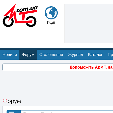
Події
Новини
Форум
Оголошення
Журнал
Каталог
Пр
Допоможіть Армії, н
Форум