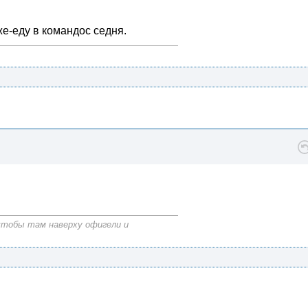
же-еду в командос седня.
 чтобы там наверху офигели и