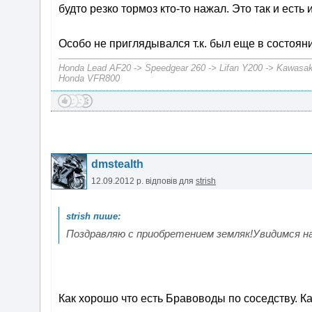
будто резко тормоз кто-то нажал. Это так и есть
Особо не приглядывался т.к. был еще в состоя
Honda Lead AF20 -> Speedgear 260 -> Lifan Y200 -> Kawasak
Honda VFR800
dmstealth
12.09.2012 р.
відповів для
strish
Поздравляю с приобретением земляк!Увидимся на
Как хорошо что есть Бравоводы по соседству. К