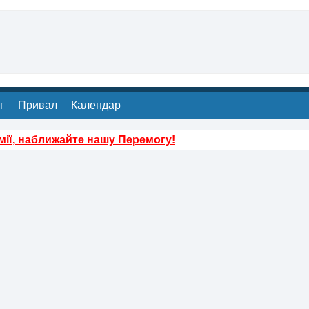
г
Привал
Календар
ії, наближайте нашу Перемогу!