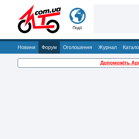
Події
Новини
Форум
Оголошення
Журнал
Катало
Допоможіть Арм