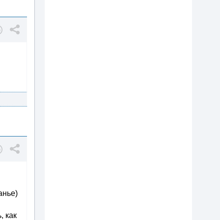
цанье)
, как