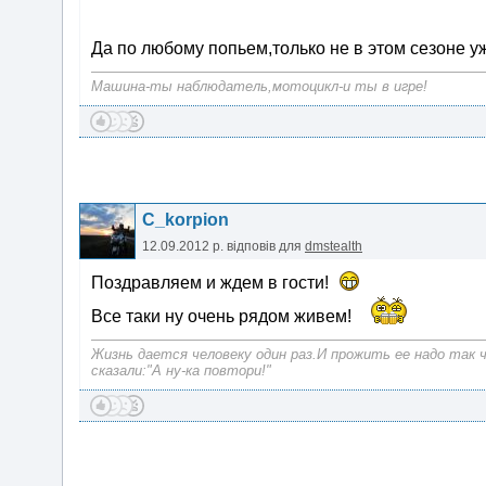
Да по любому попьем,только не в этом сезоне у
Машина-ты наблюдатель,мотоцикл-и ты в игре!
C_korpion
12.09.2012 р.
відповів для
dmstealth
Поздравляем и ждем в гости!
Все таки ну очень рядом живем!
Жизнь дается человеку один раз.И прожить ее надо так
сказали:"А ну-ка повтори!"