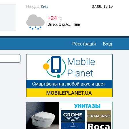
Погода:
Київ
07.08, 19:19
+24
°С
Вітер: 1 м./с., Півн
Реєстрація
Вхід