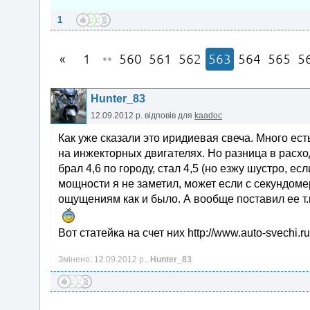
1
1
••
560
561
562
563
564
565
5
Hunter_83
12.09.2012 р.
відповів для
kaadoc
Как уже сказали это иридиевая свеча. Много ес
на инжекторных двигателях. Но разница в расхо
брал 4,6 по городу, стал 4,5 (но езжу шустро, е
мощности я не заметил, может если с секундомер
ощущениям как и было. А вообще поставил ее т.
Вот статейка на счет них http://www.auto-svechi.r
Змінено: 12.09.2012 р.,
Hunter_83