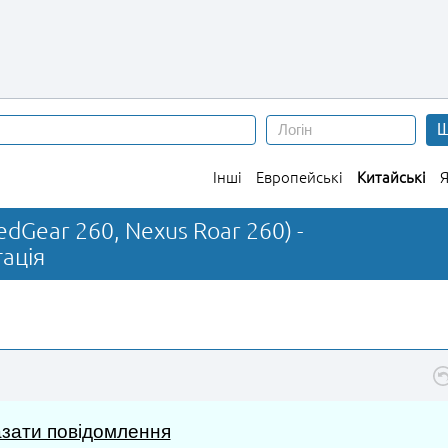
Ш
Інші
Европейські
Китайські
Я
dGear 260, Nexus Roar 260) -
ація
зати повідомлення