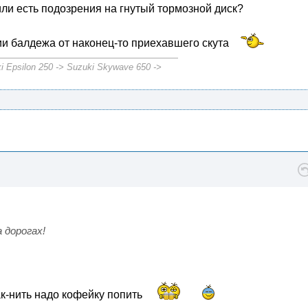
 или есть подозрения на гнутый тормозной диск?
нии балдежа от наконец-то приехавшего скута
i Epsilon 250 -> Suzuki Skywave 650 ->
 дорогах!
ак-нить надо кофейку попить