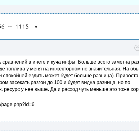
66
••
1115
ть сравнений в инете и куча инфы. Больше всего заметна ра
де топлива у меня на инжекторном не значительная. На об
сли спокойней ездить может будет больше разница). Прироста
ом засекать разгон до 100 и будет видна разница, но по
к. ресурс у нее выше. Да и расход чуть меньше это тоже х
u/page.php?id=6