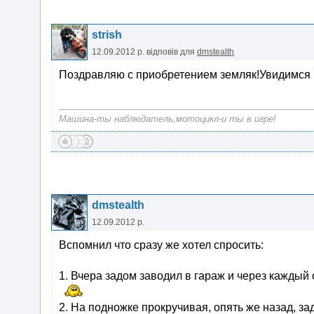
strish
12.09.2012 р.
відповів для
dmstealth
Поздравляю с приобретением земляк!Увидимся 
Машина-ты наблюдатель,мотоцикл-и ты в игре!
dmstealth
12.09.2012 р.
Вспомнил что сразу же хотел спросить:
1. Вчера задом заводил в гараж и через каждый
2. На подножке прокручивая, опять же назад, з