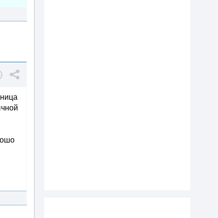
зница
ычной
орошо