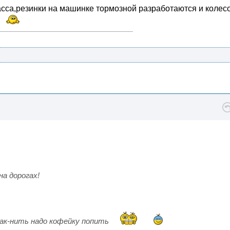
ласса,резинки на машинке тормозной разработаются и колес
т
а дорогах!
Как-нить надо кофейку попить