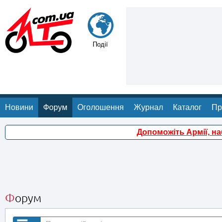
Події
Новини
Форум
Оголошення
Журнал
Каталог
Пр
Допоможіть Армії, н
Форум