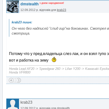
з днем народження!
dmstealth
12.09.2012 р.
відповів для
krab23
Он чего без надписей "спид гир"на боковинах. Смотрел 
смотрица.
Потому что у пред.владельца слез лак, и он взял тупо 
вот и работка на зиму
Honda Lead AF20 -> Speedgear 260 -> Lifan Y200 -> Kawasaki Epsilo
Honda VFR800
krab23
12.09.2012 р.
відповів для
dmstealth