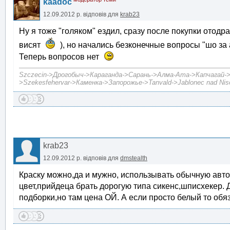
kaadoc
12.09.2012 р.
відповів для
krab23
Ну я тоже "голяком" ездил, сразу после покупки отод
висят
), но начались безконечные вопросы "шо за
Теперь вопросов нет
Szczecin->Дрогобыч->Караганда->Сарань->Алма-Ата->Капчагай->А
>Szekesfehervar->Каменка->Запорожье->Tanvald->Jablonec nad Niso
krab23
12.09.2012 р.
відповів для
dmstealth
Краску можно,да и мужно, использывать обычную автом
цвет,прийдеца брать дорогую типа сикенс,шписхекер. 
подборки,но там цена ОЙ. А если просто белый то обяз