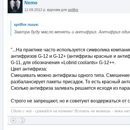
Nemo
12.09.2012 р.
відповів для
spitfire
Завтра буду масло менять и антифриз. Антифриз один
"...На практике часто используется символика компан
антифризов G-12 и G-12+ (антифризы красные и анти
G-11, для обозначения «Lobrid coolants» G-12++.
Цвет антифриза:
Смешивать можно антифризы одного типа. Смешение а
разбалансирует пакеты присадок. То есть красный ан
Сколько антифриза заливать решается исходя из парам
Строго не запрещают, но и советуют воздержаться от 
Сбили с ног - сражайся на коленях! Встать не можешь - лежа на