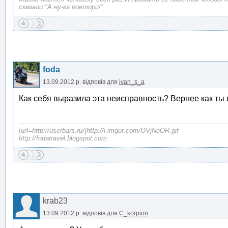
сказали:"А ну-ка повтори!"
foda
13.09.2012 р.
відповів для
ivan_s_a
Как себя выразила эта неисправность? Вернее как ты 
[url=http://userbars.ru/]http://i.imgur.com/OVjNeOR.gif
http://fodatravel.blogspot.com
krab23
13.09.2012 р.
відповів для
C_korpion