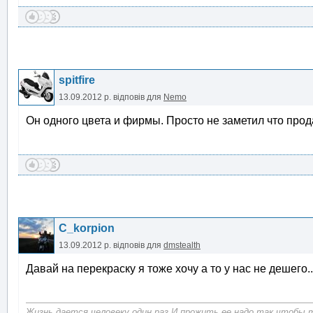
spitfire
13.09.2012 р.
відповів для
Nemo
Он одного цвета и фирмы. Просто не заметил что про
C_korpion
13.09.2012 р.
відповів для
dmstealth
Давай на перекраску я тоже хочу а то у нас не дешего..
Жизнь дается человеку один раз.И прожить ее надо так чтобы 