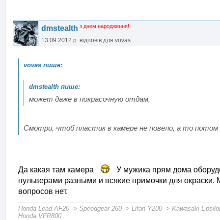
з днем народження!
dmstealth
13.09.2012 р.
відповів для
vovas
может даже в покрасочную отдам,
Смотри, чтоб пластик в камере не повело, а то потом 
Да какая там камера
У мужика прям дома оборудо
пульверами разными и всякие примочки для окраски. М
вопросов нет.
Honda Lead AF20 -> Speedgear 260 -> Lifan Y200 -> Kawasaki Epsilo
Honda VFR800