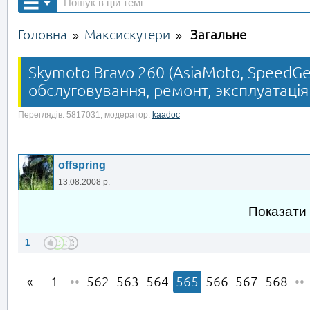
Головна
Максискутери
Загальне
»
»
Skymoto Bravo 260 (AsiaMoto, SpeedGea
обслуговування, ремонт, эксплуатація
Переглядів: 5817031, модератор:
kaadoc
offspring
13.08.2008 р.
Показати
1
1
••
562
563
564
565
566
567
568
••