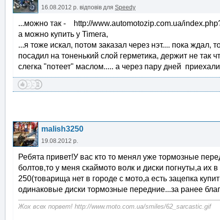
16.08.2012 р.
відповів для
Speedy
...можно так - http://www.automotozip.com.ua/index
а можно купить у Timerа,
...я тоже искал, потом заказал через нэт.... пока ждал
посадил на тоненький слой герметика, держит не так чт
слегка "потеет" маслом..... а через пару дней приехал
malish3250
19.08.2012 р.
Ребята привет!У вас кто то менял уже тормозные пер
болтов,то у меня скаймото волк и диски погнуты,а их в
250(товарища нет в городе с мото,а есть зацепка купит
одинаковые диски тормозные передние...за ранее бла
Жох всех порвет! http://www.moto.com.ua/smiles/62_sarcastic.gif