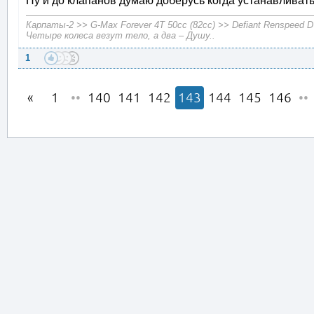
Ну и до клапанов думаю доберусь когда устанавливать
Карпаты-2 >> G-Max Forever 4T 50cc (82cc) >> Defiant Renspeed 
Четыре колеса везут тело, а два – Душу..
1
1
••
140
141
142
143
144
145
146
••