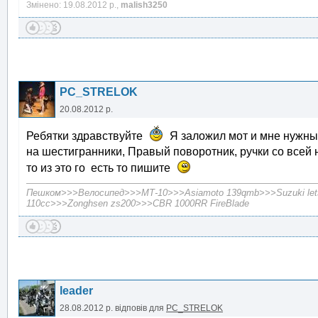
Змінено: 19.08.2012 р.,
malish3250
PC_STRELOK
20.08.2012 р.
Ребятки здравствуйте
Я заложил мот и мне нужны д
на шестигранники, Правый поворотник, ручки со всей н
то из это го есть то пишите
Пешком>>>Велосипед>>>МТ-10>>>Asiamoto 139qmb>>>Suzuki let
110cc>>>Zonghsen zs200>>>CBR 1000RR FireBlade
leader
28.08.2012 р.
відповів для
PC_STRELOK