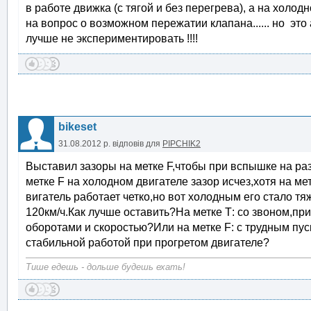
в работе движка (с тягой и без перегрева), а на холод
на вопрос о возможном пережатии клапана...... но это 
лучше не экспериментировать !!!!
bikeset
31.08.2012 р.
відповів для
PIPCHIK2
Выставил зазоры на метке F,чтобы при вспышке на разо
метке F на холодном двигателе зазор исчез,хотя на м
вигатель работает четко,но вот холодным его стало тя
120км/ч.Как лучше оставить?На метке Т: со звоном,пр
оборотами и скоростью?Или на метке F: с трудным пус
стабильной работой при прогретом двигателе?
Тише едешь - дольше будешь ехать!