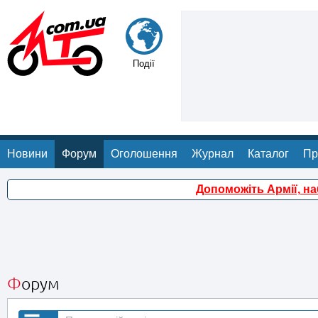
Події
Новини
Форум
Оголошення
Журнал
Каталог
Пр
Допоможіть Армії, н
Форум