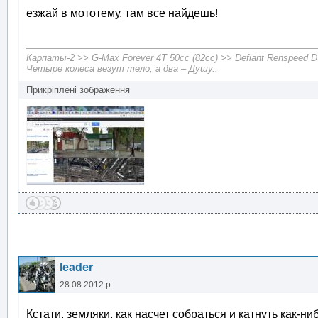
езжай в мототему, там все найдешь!
Карпаты-2 >> G-Max Forever 4T 50cc (82cc) >> Defiant Renspeed 
Четыре колеса везут тело, а два – Душу..
Прикріплені зображення
leader
28.08.2012 р.
Кстати, земляки, как насчет собраться и катнуть как-н