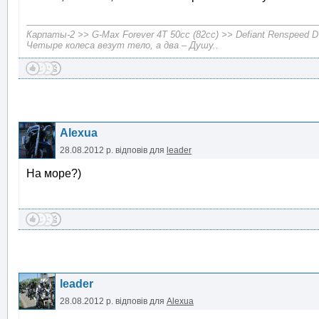
Карпаты-2 >> G-Max Forever 4T 50cc (82cc) >> Defiant Renspeed 
Четыре колеса везут тело, а два – Душу..
Alexua
28.08.2012 р.
відповів для
leader
На море?)
leader
28.08.2012 р.
відповів для
Alexua