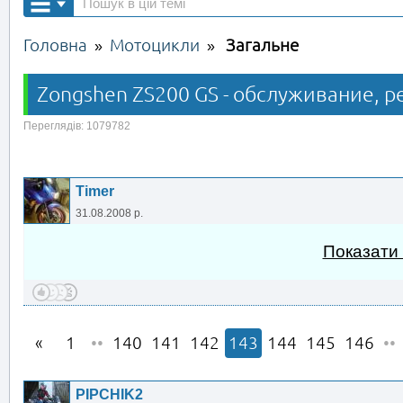
Головна
Мотоцикли
Загальне
»
»
Zongshen ZS200 GS - обслуживание, р
Переглядів: 1079782
Timer
31.08.2008 р.
Показати
1
••
140
141
142
143
144
145
146
••
PIPCHIK2