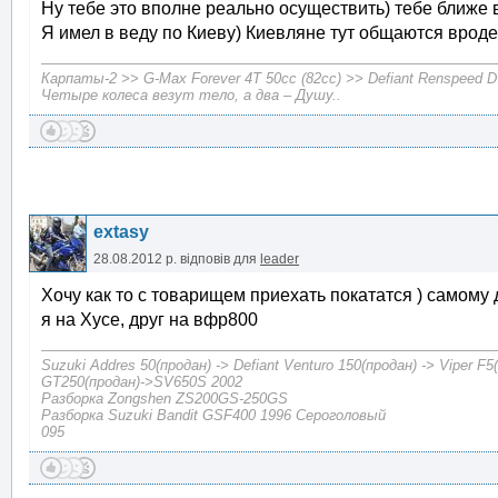
Ну тебе это вполне реально осуществить) тебе ближе в
Я имел в веду по Киеву) Киевляне тут общаются вроде
Карпаты-2 >> G-Max Forever 4T 50cc (82cc) >> Defiant Renspeed 
Четыре колеса везут тело, а два – Душу..
extasy
28.08.2012 р.
відповів для
leader
Хочу как то с товарищем приехать покататся ) самому д
я на Хусе, друг на вфр800
Suzuki Addres 50(продан) -> Defiant Venturo 150(продан) -> Viper F
GT250(продан)->SV650S 2002
Разборка Zongshen ZS200GS-250GS
Разборка Suzuki Bandit GSF400 1996 Сероголовый
095