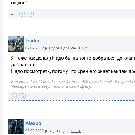
ощупь".
1
leader
02.09.2012 р.
відповів для
PIPCHIK2
Я тоже так делал) Надо бы на зонге добраться до клапа
добрался)
Надо посмотреть, потому что хрен его знает как там
Карпаты-2 >> G-Max Forever 4T 50cc (82cc) >> Defiant Renspeed 
Четыре колеса везут тело, а два – Душу..
Alexua
02.09.2012 р.
відповів для
leader