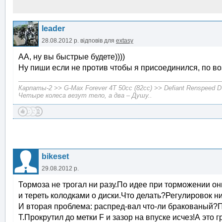
leader
28.08.2012 р.
відповів для
extasy
АА, ну вы быстрые будете))))
Ну пиши если не против чтобы я присоединился, по в
Карпаты-2 >> G-Max Forever 4T 50cc (82cc) >> Defiant Renspeed 
Четыре колеса везут тело, а два – Душу..
bikeset
29.08.2012 р.
Тормоза не трогал ни разу.По идее при торможении он
и тереть колодками о диски.Что делать?Регулировок ни
И вторая проблема: распред-вал что-ли бракованый?Пр
Т.Прокрутил до метки F и зазор на впуске исчез!А это