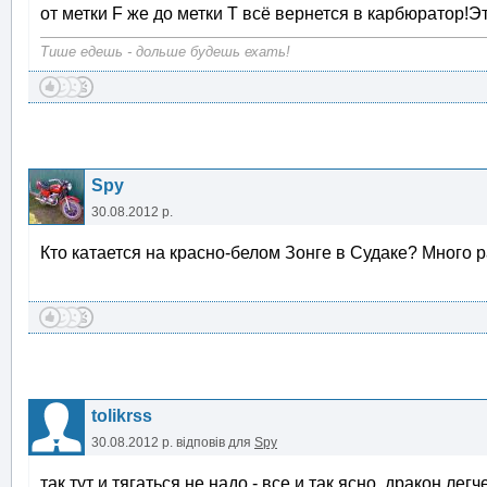
от метки F же до метки Т всё вернется в карбюратор!Э
Тише едешь - дольше будешь ехать!
Spy
30.08.2012 р.
Кто катается на красно-белом Зонге в Судаке? Много р
tolikrss
30.08.2012 р.
відповів для
Spy
так тут и тягаться не надо - все и так ясно. дракон 