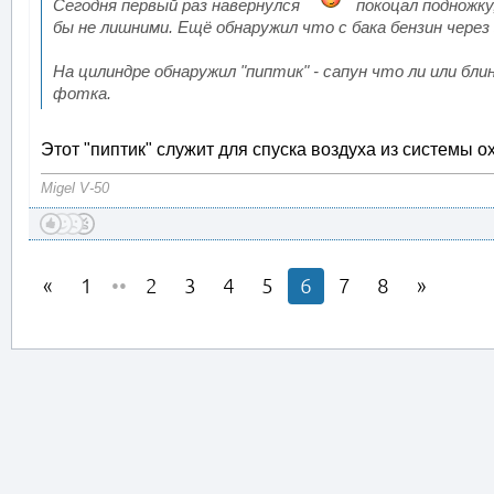
Сегодня первый раз навернулся
покоцал подножку,
бы не лишними. Ещё обнаружил что с бака бензин чере
На цилиндре обнаружил "пиптик" - сапун что ли или б
фотка.
Этот "пиптик" служит для спуска воздуха из системы 
Migel V-50
1
••
2
3
4
5
6
7
8