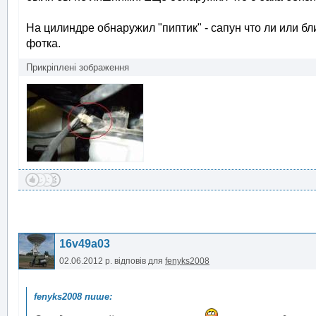
На цилиндре обнаружил "пиптик" - сапун что ли или бли
фотка.
Прикріплені зображення
16v49a03
02.06.2012 р.
відповів для
fenyks2008