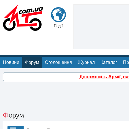
Події
Новини
Форум
Оголошення
Журнал
Каталог
Пр
Допоможіть Армії, н
Форум