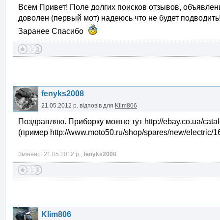
Всем Привет! Поле долгих поисков отзывов, объявлени
доволен (первый мот) надеюсь что не будет подводить!
Заранее Спасибо
fenyks2008
21.05.2012 р.
відповів для
Klim806
Поздравляю. Приборку можно тут http://ebay.co.ua/cat
(пример http://www.moto50.ru/shop/spares/new/electric/
Змінено: 21.05.2012 р.,
fenyks2008
Klim806