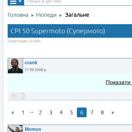
Головна
Мопеди
Загальне
»
»
CPI 50 Supermoto (Супермото)
Переглядів: 121684
crank
27.09.2008 р.
Показати
1
••
2
3
4
5
6
7
8
Momus