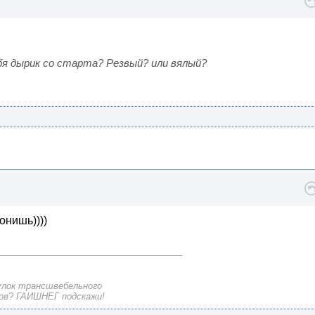
бя дырик со старта? Резвый? или вялый?
онишь))))
улок трансшвебельного
ов? ГАИШНЕГ подскажи!