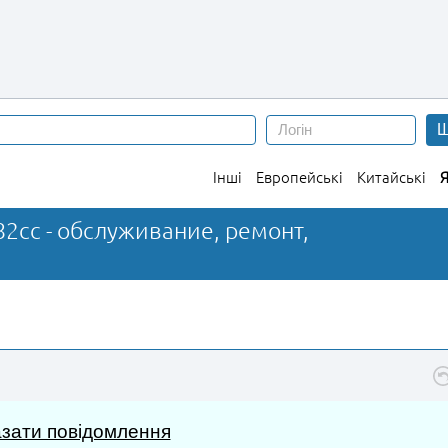
Ш
Інші
Европейські
Китайські
Я
82cc - обслуживание, ремонт,
зати повідомлення