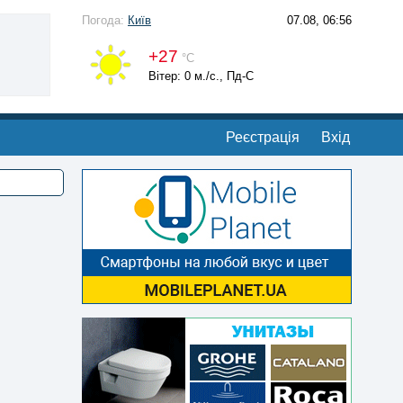
Погода:
Київ
07.08, 06:56
+27
°С
Вітер: 0 м./с., Пд-С
Реєстрація
Вхід