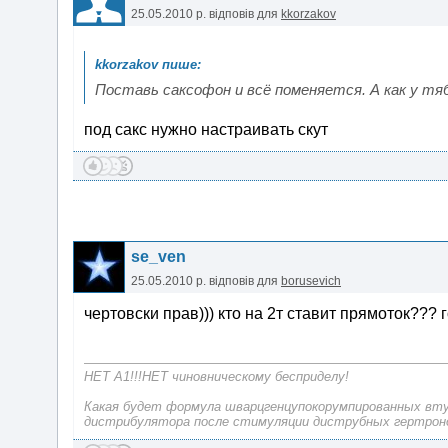
25.05.2010 р.
відповів для
kkorzakov
Поставь саксофон и всё поменяется. А как у тя
под сакс нужно настраивать скут
se_ven
25.05.2010 р.
відповів для
borusevich
чертовски прав))) кто на 2т ставит прямоток??? г
НЕТ А1!!!НЕТ чиновническому бесприделу!
Какая будет формула шварцгенцупокорумпированных вт
дистрибулятора после стимуляции диструбных гертрон