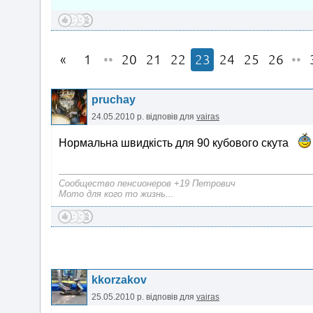
1
••
20
21
22
23
24
25
26
••
pruchay
24.05.2010 р.
відповів для
vairas
Нормальна швидкість для 90 кубового скута
Сообщество пенсионеров +19 Петрович
Мото для кого то жизнь...
kkorzakov
25.05.2010 р.
відповів для
vairas