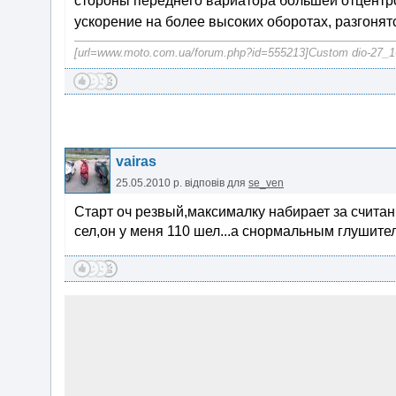
стороны переднего вариатора большей отцентр
ускорение на более высоких оборотах, разгоня
[url=www.moto.com.ua/forum.php?id=555213]Custom dio-27_1
vairas
25.05.2010 р.
відповів для
se_ven
Старт оч резвый,максималку набирает за считан
сел,он у меня 110 шел...а снормальным глушите