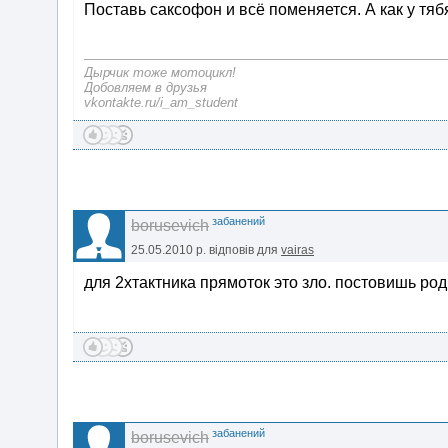
Поставь саксофон и всё поменяется. А как у тя
Дырчик тоже мотоцикл!
Добовляем в друзья
vkontakte.ru/i_am_student
забанений
borusevich
25.05.2010 р.
відповів для
vairas
для 2хтактника прямоток это зло. постовишь род
забанений
borusevich