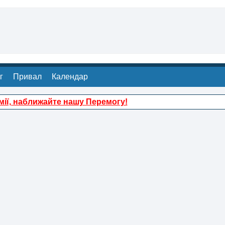
г
Привал
Календар
ії, наближайте нашу Перемогу!