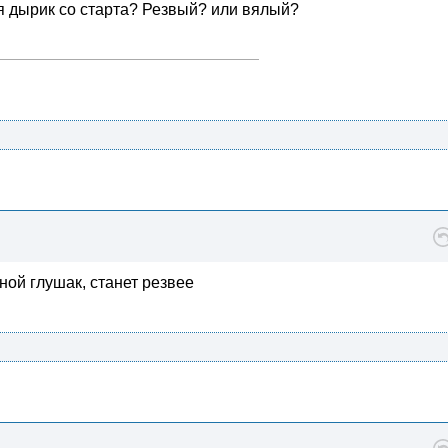
бя дырик со старта? Резвый? или вялый?
ной глушак, станет резвее