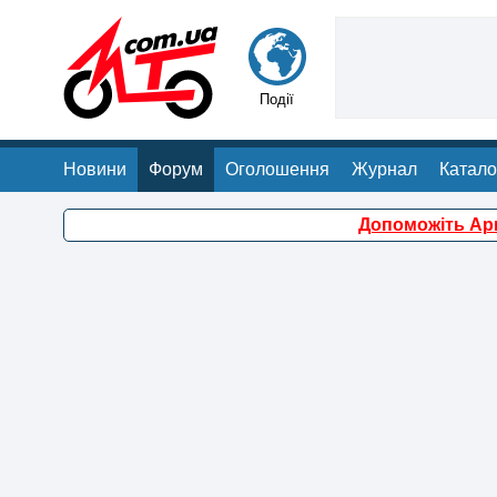
Події
Новини
Форум
Оголошення
Журнал
Катало
Допоможіть Арм