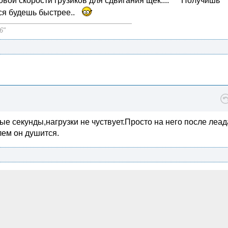
овой скорости грузиков для сдвигания щек.... Получишь
тся будешь быстрее..
6"
ые секунды,нагрузки не чуствует.Просто на него после леад
лем он душится.