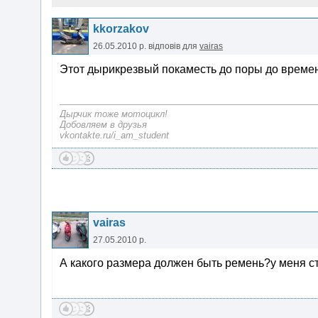
kkorzakov
26.05.2010 р.
відповів для
vairas
Этот дырикрезвый покаместь до поры до времени!
Дырчик тоже мотоцикл!
Добовляем в друзья
vkontakte.ru/i_am_student
vairas
27.05.2010 р.
А какого размера должен быть ремень?у меня с