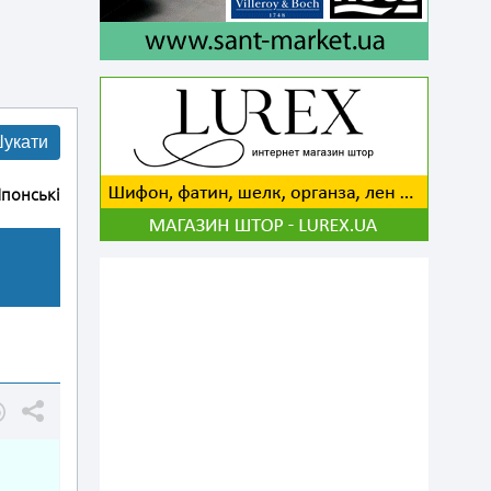
укати
понські