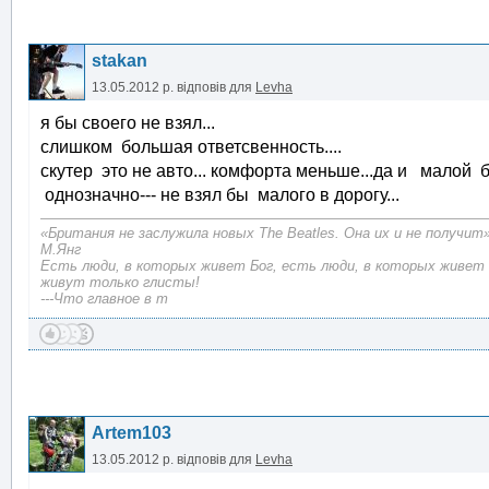
stakan
13.05.2012 р.
відповів для
Levha
я бы своего не взял...
слишком большая ответсвенность....
скутер это не авто... комфорта меньше...да и малой бы
однозначно--- не взял бы малого в дорогу...
«Британия не заслужила новых The Beatles. Она их и не получит
М.Янг
Есть люди, в которых живет Бог, есть люди, в которых живет 
живут только глисты!
---Что главное в т
Artem103
13.05.2012 р.
відповів для
Levha