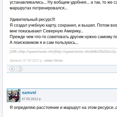
устанавливались... Ну вобщем удобнее... а так, то же 
маршрутах потренировался...
Удивительный ресурс!!!
Я создал учебную карту, сохранил, и вышел. Потом вхож
мне показывают Северную Америку...
Прежде чем что-то советовать другим нужно самому по
А поисковиком я и сам пользуюсь...
[URL=http://speed-tester.info/]http://speed-tester.info/bl4b105d10m
Змінено: 07.05.2012 р.,
miner-Victor
samvel
07.05.2012 р.
Я определяю расстояние и маршрут на этом ресурсе..de