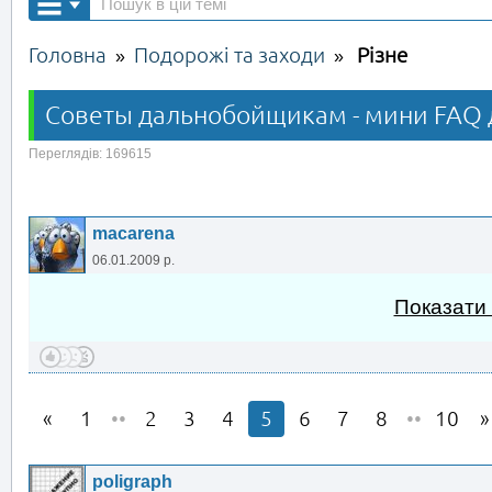
Головна
Подорожі та заходи
Різне
»
»
Советы дальнобойщикам - мини FAQ д
Переглядів: 169615
macarena
06.01.2009 р.
Показати
1
••
2
3
4
5
6
7
8
••
10
poligraph