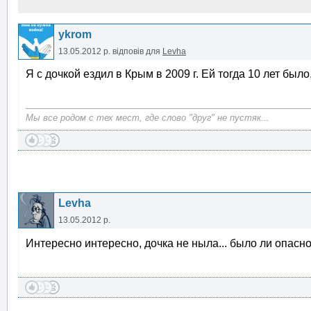
ykrom
13.05.2012 р.
відповів для
Levha
Я с дочкой ездил в Крым в 2009 г. Ей тогда 10 лет было,
Мы все родом с тех мест, где слово "друг" не пустяк...
Levha
13.05.2012 р.
Интересно интересно, дочка не ныла... было ли опасно