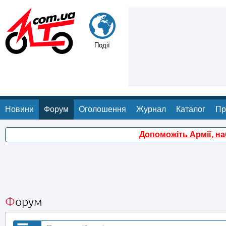
Події
Новини
Форум
Оголошення
Журнал
Каталог
Пр
Допоможіть Армії, н
Форум