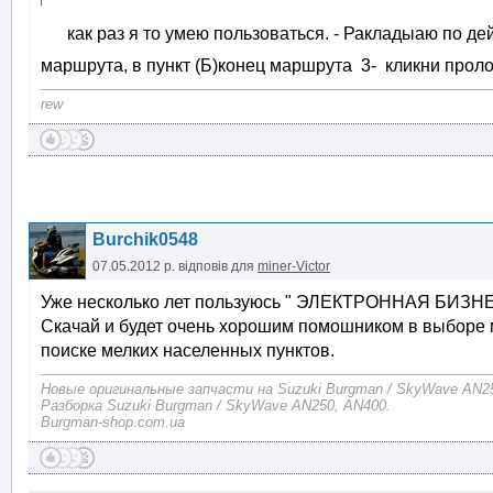
как раз я то умею пользоваться. - Ракладыаю по дейс
маршрута, в пункт (Б)конец маршрута 3- кликни проло
rew
Burchik0548
07.05.2012 р.
відповів для
miner-Victor
Уже несколько лет пользуюсь " ЭЛЕКТРОННАЯ БИ
Скачай и будет очень хорошим помошником в выборе 
поиске мелких населенных пунктов.
Новые оригинальные запчасти на Suzuki Burgman / SkyWave AN2
Разборка Suzuki Burgman / SkyWave AN250, AN400.
Burgman-shop.com.ua