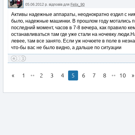
05.06.2012 р.
відповів для
Felix_90
Активы надежные аппараты, неоднократно ездил с ни
было, надежные машинки. В прошлом году мотались по
последний момент, часов в 7-8 вечера, как правило ке
останавливаться там где уже стали на ночевку люди.
левее, там все занято. Если уж ночюете в поле в нез
что-бы вас не было видно, а дальше по ситуации
1
••
2
3
4
5
6
7
8
••
10