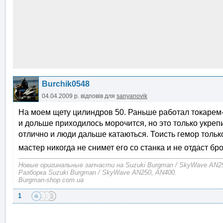
Burchik0548
04.04.2009 р.
відповів для
sanyanovik
На моем щету цилиндров 50. Раньше работал токарем-
и дольше приходилось морочится, но это только укреп
отлично и люди дальше катаються. Тоисть гемор только
мастер никогда не снимет его со станка и не отдаст 
Новые оригинальные запчасти на Suzuki Burgman / SkyWave AN2
Разборка Suzuki Burgman / SkyWave AN250, AN400.
Burgman-shop.com.ua
1