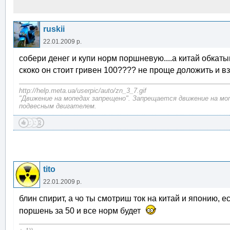
ruskii
22.01.2009 р.
собери денег и купи норм поршневую....а китай обкатыва
скоко он стоит гривен 100???? не проще доложить и 
http://help.meta.ua/userpic/auto/zn_3_7.gif
"Движение на мопедах запрещено". Запрещается движение на моп
подвесным двигателем.
tito
22.01.2009 р.
блин спирит, а чо ты смотриш ток на китай и японию, 
поршень за 50 и все норм будет