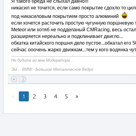
Я такого бреда не слыхал давно!!!
никасил не точится, если само покрытие сдохло то цил
под никасиловым покрытием просто алюминий
если хочется расточить простую чугунную поршневую 
Meteor или хотяб не подделаный CMRacing, весь оста
разширяется нереально и подклинивает двигло...
обкатка китайского поршня дело пустое...обкатал его 50
сейчас ооочень жарко движкам...тем у кого водянка чуть
Не будите во мне Модератора...
ЗЫ... BMW - Большое Металическое Ведро
1
2
3
4
5