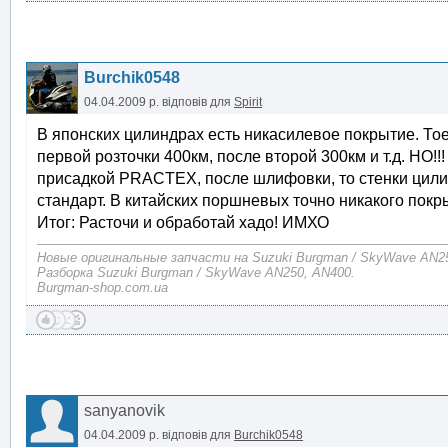
Burchik0548
04.04.2009 р.
відповів для
Spirit
В японских цилиндрах есть никасилевое покрытие. Тое
первой розточки 400км, после второй 300км и т.д. НО
присадкой PRACTEX, после шлифовки, то стенки цилин
стандарт. В китайских поршневых точно никакого покры
Итог: Расточи и обработай хадо! ИМХО
Новые оригинальные запчасти на Suzuki Burgman / SkyWave AN2
Разборка Suzuki Burgman / SkyWave AN250, AN400.
Burgman-shop.com.ua
sanyanovik
04.04.2009 р.
відповів для
Burchik0548