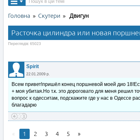
Головна
Скутери
Двигун
»
»
Расточка цилиндра или новая поршне
Переглядів: 65023
Spirit
22.01.2009 р.
Всем привет!пришёл конец поршневой моей дио 18!Ест
+ моя убитая.Но т.к. это дороговато для меня решил т
вопрос к одесситам, подскажите где у нас в Одессе р
благадарю
1
2
3
4
5