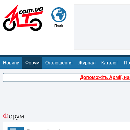
Події
Новини
Форум
Оголошення
Журнал
Каталог
Пр
Допоможіть Армії, н
Форум