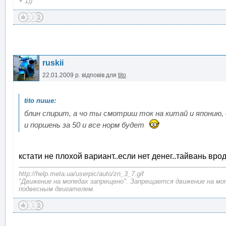
+ 1))
ruskii
22.01.2009 р.
відповів для
tito
блин спирит, а чо ты смотриш ток на китай и японию,
и поршень за 50 и все норм будет
кстати не плохой вариант..если нет денег..тайвань вро
http://help.meta.ua/userpic/auto/zn_3_7.gif
"Движение на мопедах запрещено". Запрещается движение на моп
подвесным двигателем.