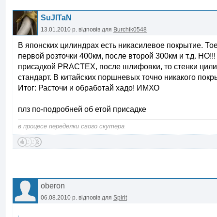
SuJlTaN
13.01.2010 р.
відповів для
Burchik0548
В японских цилиндрах есть никасилевое покрытие. Тое
первой розточки 400км, после второй 300км и т.д. НО
присадкой PRACTEX, после шлифовки, то стенки цилин
стандарт. В китайских поршневых точно никакого покры
Итог: Расточи и обработай хадо! ИМХО
плз по-подробней об етой присадке
в процесе переделки свого скутера
oberon
06.08.2010 р.
відповів для
Spirit