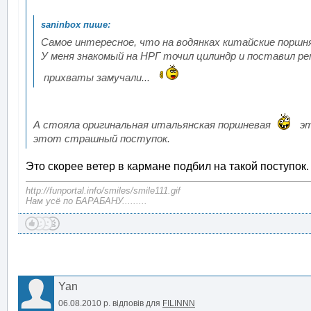
Самое интересное, что на водянках китайские порш
У меня знакомый на НРГ точил цилиндр и поставил р
прихваты замучали...
А стояла оригинальная итальянская поршневая
это
этот страшный поступок.
Это скорее ветер в кармане подбил на такой поступок.
http://funportal.info/smiles/smile111.gif
Нам усё по БАРАБАНУ.........
Yan
06.08.2010 р.
відповів для
FILINNN