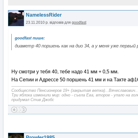
NamelessRider
23.11.2010 р.
відповів для
goodfast
диаметр 40 поршень как на дио 34, а у меня уже первый
Ну смотри у тебя 40, тебе надо 41 мм + 0,5 мм.
На Сепии и Адрессе 50 поршень 41 мм и на Такте аф16
Сообщество Пенсионеров 19+ (закрытая ветка)...Вячеславович..
Три яблока изменили мир: одно - съела Ева, второе - упало на г
придумал Стив Джобс
Prowler1985