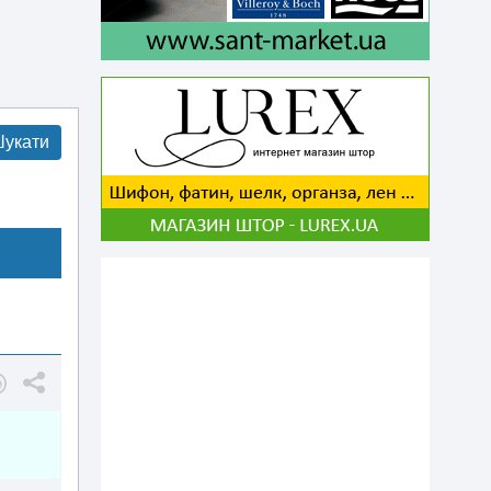
укати