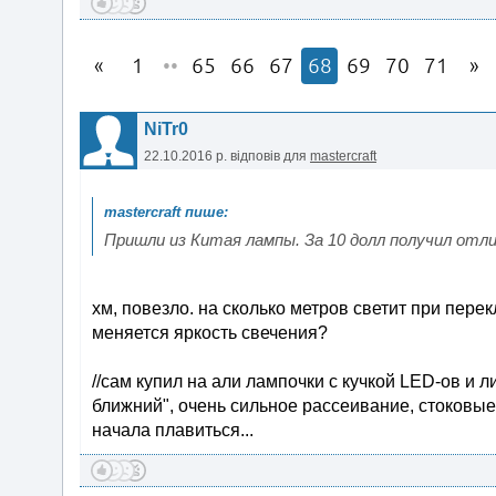
1
••
65
66
67
68
69
70
71
NiTr0
22.10.2016 р.
відповів для
mastercraft
Пришли из Китая лампы. За 10 долл получил отли
хм, повезло. на сколько метров светит при пере
меняется яркость свечения?
//сам купил на али лампочки с кучкой LED-ов и 
ближний", очень сильное рассеивание, стоковые
начала плавиться...