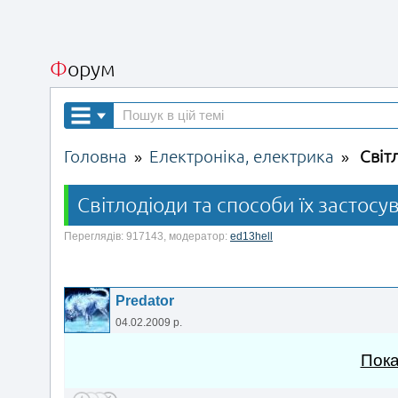
Форум
Головна
Електроніка, електрика
Світ
»
»
Світлодіоди та способи їх застосу
Переглядів: 917143, модератор:
ed13hell
Predator
04.02.2009 р.
Пока