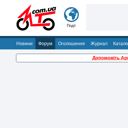
Події
Новини
Форум
Оголошення
Журнал
Катало
Допоможіть Арм