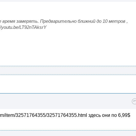
 время замерять. Предварительно ближний до 10 метров ,
//youtu.be/LT92nTAksrY
com/item/32571764355/32571764355.html здесь они по 6,99$