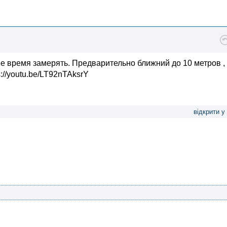
е время замерять. Предварительно ближний до 10 метров ,
://youtu.be/LT92nTAksrY
відкрити у