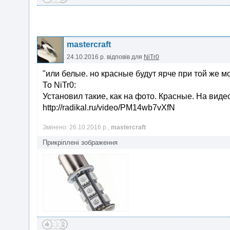
mastercraft
24.10.2016 р.
відповів для
NiTr0
"или белые. но красные будут ярче при той же 
То NiTr0:
Установил такие, как на фото. Красные. На видео 
http://radikal.ru/video/PM14wb7vXfN
Змінено: 26.10.2016 р.,
mastercraft
Прикріплені зображення