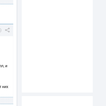
л, и
т них