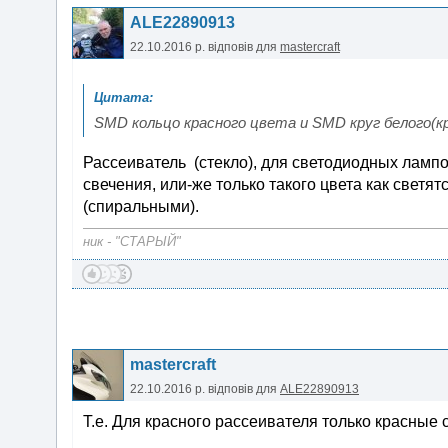
ALE22890913
22.10.2016 р.
відповів для
mastercraft
SMD кольцо красного цвета и SMD круг белого(кр
Рассеиватель (стекло), для светодиодных лампо
свечения, или-же только такого цвета как светя
(спиральными).
ник - "СТАРЫЙ"
mastercraft
22.10.2016 р.
відповів для
ALE22890913
Т.е. Для красного рассеивателя только красные