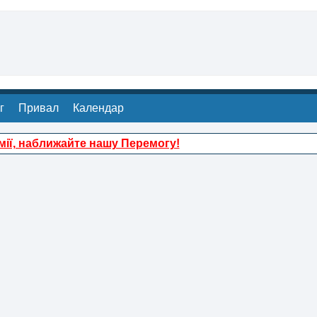
г
Привал
Календар
ії, наближайте нашу Перемогу!