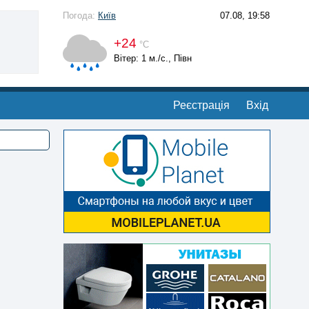
Погода:
Київ
07.08, 19:58
+24
°С
Вітер: 1 м./с., Півн
Реєстрація
Вхід