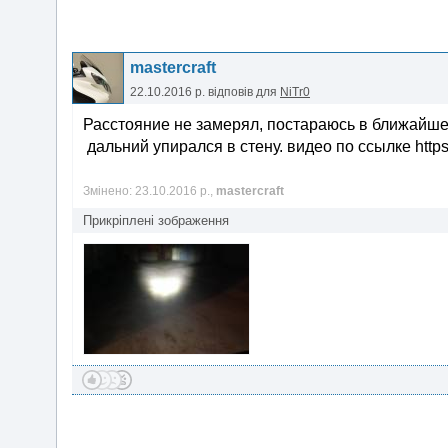
mastercraft
22.10.2016 р.
відповів для
NiTr0
Расстояние не замерял, постараюсь в ближайше
дальний упирался в стену. видео по ссылке https
Змінено: 23.10.2016 р.,
mastercraft
Прикріплені зображення