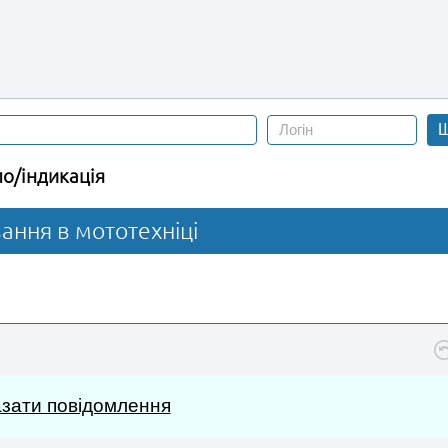
Ш
ло/індикація
вання в мототехніці
зати повідомлення