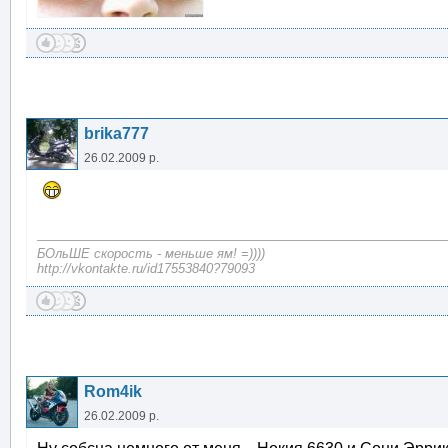
brika777
26.02.2009 р.
БОльШЕ скорость - меньше ям! =))))
http://vkontakte.ru/id17553840?79093
Rom4ik
26.02.2009 р.