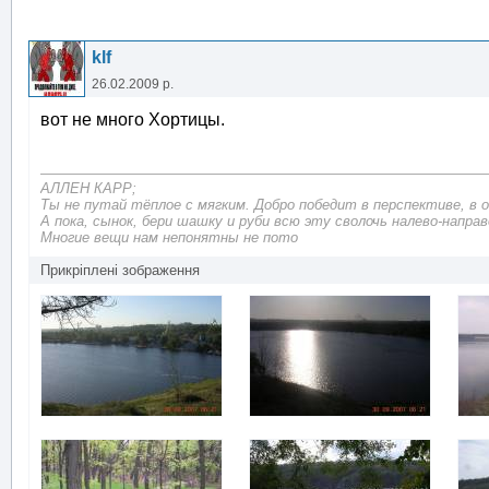
klf
26.02.2009 р.
вот не много Хортицы.
АЛЛЕН КАРР;
Ты не путай тёплое с мягким. Добро победит в перспективе, в
А пока, сынок, бери шашку и руби всю эту сволочь налево-направ
Многие вещи нам непонятны не пото
Прикріплені зображення