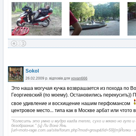
Sokol
26.02.2009 р.
відповів для
vovan666
Это наша могучая кучка возврашается из похода по Во
Георгиевский (по моему). Остановились перекусить))
свое удивление и восхищение нашим перфомансом
центровое место... типа как в Москве арбат или чтото в
"Колесить это умно и мудро кагда тепло, сухо и мягко но гупо и
безобразник." (ц) Ли Вонг Янь
[url=moto-rage.com.ua/site/forum.php?mod=group&fid=59](т)Йолки - 