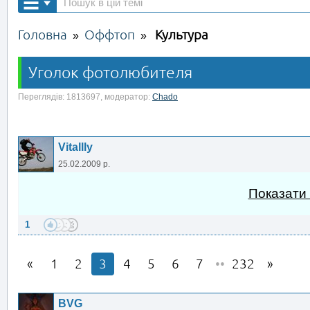
Головна
Оффтоп
Культура
»
»
Уголок фотолюбителя
Переглядів: 1813697, модератор:
Chado
Vitallly
25.02.2009 р.
Показати
1
1
2
3
4
5
6
7
••
232
BVG