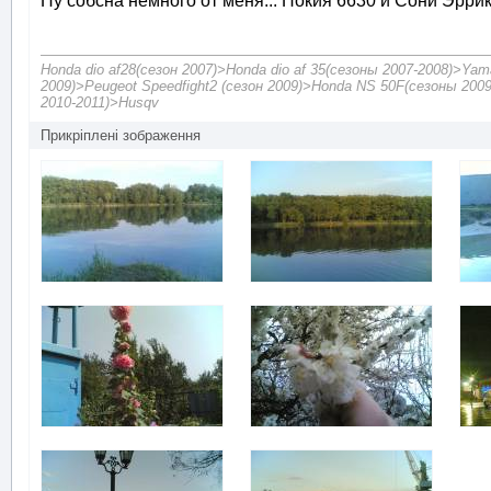
Ну собсна немного от меня... Нокия 6630 и Сони Эррик
Honda dio af28(сезон 2007)>Honda dio af 35(сезоны 2007-2008)>Yam
2009)>Peugeot Speedfight2 (сезон 2009)>Honda NS 50F(сезоны 2009
2010-2011)>Husqv
Прикріплені зображення