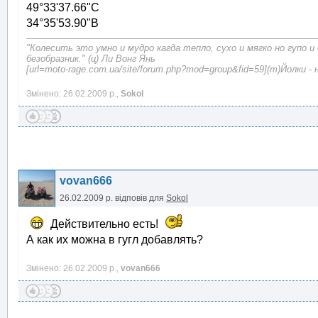
49°33'37.66"С
34°35'53.90"В
"Колесить это умно и мудро кагда тепло, сухо и мягко но гупо и
безобразник." (ц) Ли Вонг Янь
[url=moto-rage.com.ua/site/forum.php?mod=group&fid=59](т)Йолки - 
Змінено: 26.02.2009 р.,
Sokol
vovan666
26.02.2009 р.
відповів для
Sokol
Действительно есть!
А как их можна в гугл добавлять?
Змінено: 26.02.2009 р.,
vovan666