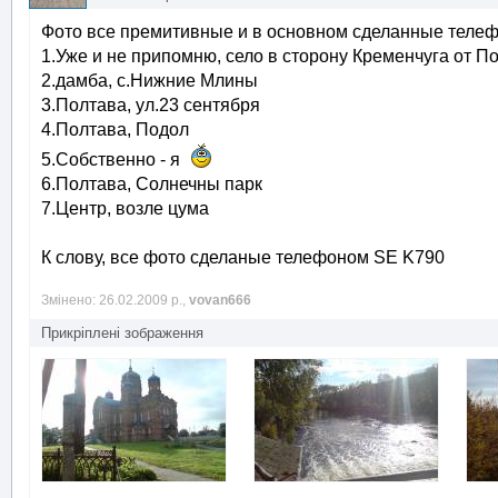
Фото все премитивные и в основном сделанные телеф
1.Уже и не припомню, село в сторону Кременчуга от П
2.дамба, с.Нижние Млины
3.Полтава, ул.23 сентября
4.Полтава, Подол
5.Собственно - я
6.Полтава, Солнечны парк
7.Центр, возле цума
К слову, все фото сделаные телефоном SE K790
Змінено: 26.02.2009 р.,
vovan666
Прикріплені зображення