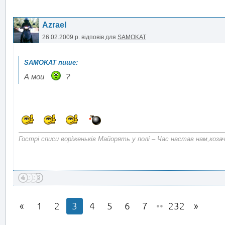
Azrael
26.02.2009 р.
відповів для
SAMOKAT
А мои
?
Гострі списи воріженьків Майорять у полі – Час настав нам,коза
1
2
3
4
5
6
7
••
232