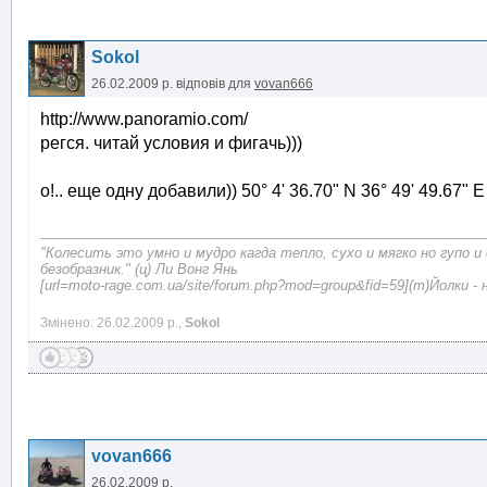
Sokol
26.02.2009 р.
відповів для
vovan666
http://www.panoramio.com/
регся. читай условия и фигачь)))
о!.. еще одну добавили)) 50° 4' 36.70" N 36° 49' 49.67" E
"Колесить это умно и мудро кагда тепло, сухо и мягко но гупо и
безобразник." (ц) Ли Вонг Янь
[url=moto-rage.com.ua/site/forum.php?mod=group&fid=59](т)Йолки - 
Змінено: 26.02.2009 р.,
Sokol
vovan666
26.02.2009 р.