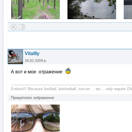
Vitallly
26.02.2009 р.
А вот и мое отражение
Enduro!!! Because football, basketball, soccer ... etc... only require ON
Прикріплені зображення