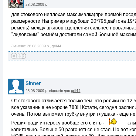
28.08.2009 р.
для стокового неплохая максималка(при прямой посад
размерности.Например мицубоши 20*795,дайтона 19*7
ремень) между шкивов сцепления сильнее проваливае
"лидовским" ремнём достигали самой большоё максима
Змінено: 28.08.2009 р.,
gril44
Sinner
28.08.2009 р.
відповів для
gril44
От стокового отличается только тем, что ролики по 12,
все указанные не короче 788!!! Кстати, сегодня распи
очень. Потом выломал трубку внутри глушака - еще нем
Решил ради интересу вообще его снять -
слы
капитально. Больше 50 разгоняться не стал. Но вот когд