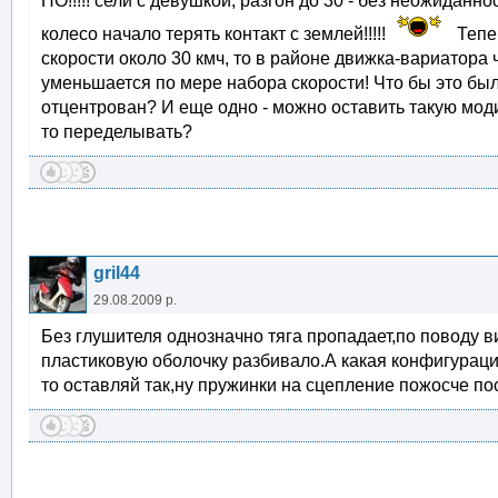
НО!!!!! сели с девушкой, разгон до 30 - без неожиданно
колесо начало терять контакт с землей!!!!!
Тепер
скорости около 30 кмч, то в районе движка-вариатора
уменьшается по мере набора скорости! Что бы это бы
отцентрован? И еще одно - можно оставить такую мо
то переделывать?
gril44
29.08.2009 р.
Без глушителя однозначно тяга пропадает,по поводу в
пластиковую оболочку разбивало.А какая конфигураци
то оставляй так,ну пружинки на сцепление пожосче п