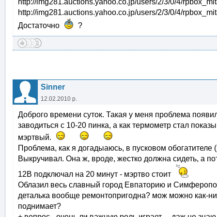
http://img281.auctions.yahoo.co.jp/users/2/3/0/4/rpbox_
http://img281.auctions.yahoo.co.jp/users/2/3/0/4/rpbox
Достаточно
?
Sinner
12.02.2010 р.
Доброго времени суток. Такая у меня проблема появила
заводиться с 10-20 пинка, а как термометр стал показы
мэртвый.
Проблема, как я догадыаюсь, в пусковом обогатителе (
Выкручивал. Она ж, вроде, жестко должна сидеть, а по
12В подключал на 20 минут - мэртво стоит
Облазил весь славный город Евпаторию и Симферополь 
деталька вообще ремонтопригодна? мож можно как-нит
поднимает?
+ вопрос - очень ли важную роль играет ... даж не знаю