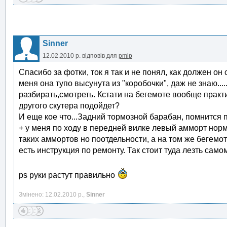
Sinner
12.02.2010 р.
відповів для
pmlp
Спасибо за фотки, ток я так и не понял, как должен он 
меня она тупо высунута из "коробочки", даж не знаю.....
разбирать,смотреть. Кстати на бегемоте вообще практич
другого скутера подойдет?
И еще кое что...Задний тормозной барабан, помнится п
+ у меня по ходу в передней вилке левый амморт норм
таких аммортов но поотдельности, а на том же бегемо
есть инструкция по ремонту. Так стоит туда лезть сам
ps руки растут правильно
Змінено: 12.02.2010 р.,
Sinner