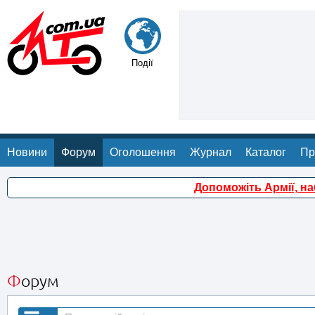
Події
Новини
Форум
Оголошення
Журнал
Каталог
Пр
Допоможіть Армії, н
Форум