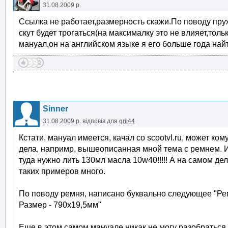
31.08.2009 р.
Ссылка не работает,размерность скажи.По поводу пр
скут будет трогаться(на максималку это не влияет,толь
мануал,он на английском языке я его больше года найт
Sinner
31.08.2009 р.
відповів для
gril44
Кстати, мануал имеется, качал со scootvl.ru, может ко
дела, напримр, вышеописанная мной тема с ремнем. И
туда нужно лить 130мл масла 10w40!!!!! А на самом де
таких примеров много.
По поводу ремня, написано буквально следующее "Ре
Размер - 790х19,5мм"
Еще в этом самом мануале никак не могу разобраться 