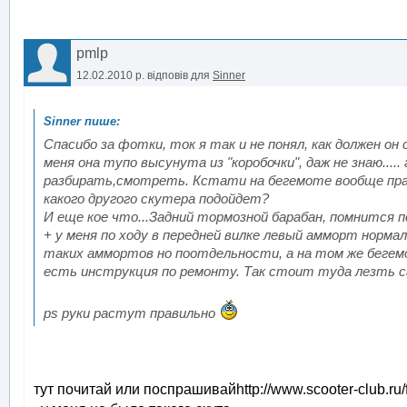
pmlp
12.02.2010 р.
відповів для
Sinner
Спасибо за фотки, ток я так и не понял, как должен он 
меня она тупо высунута из "коробочки", даж не знаю..... 
разбирать,смотреть. Кстати на бегемоте вообще пра
какого другого скутера подойдет?
И еще кое что...Задний тормозной барабан, помнится п
+ у меня по ходу в передней вилке левый амморт норма
таких аммортов но поотдельности, а на том же бегем
есть инструкция по ремонту. Так стоит туда лезть 
ps руки растут правильно
тут почитай или поспрашивайhttp://www.scooter-club.ru