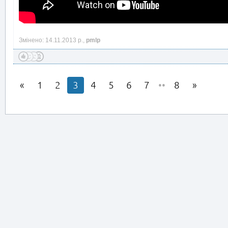
Змінено: 14.11.2013 р.,
pmlp
1
2
3
4
5
6
7
••
8