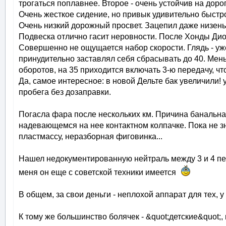
трогаться поплавнее. Второе - очень устойчив на дорог
Очень жесткое сидение, но привык удивительно быстр
Очень низкий дорожный просвет. Зацепил даже низень
Подвеска отлично гасит неровности. После Хонды Дио
Совершенно не ощущается набор скорости. Глядь - уже
принудительно заставлял себя сбрасывать до 40. Мень
оборотов, на 35 приходится включать 3-ю передачу, что
Да, самое интересное: в новой Дельте бак увеличили! уж
пробега без дозаправки.
Погасла фара после нескольких км. Причина банальна 
надевающемся на нее контактном колпачке. Пока не зн
пластмассу, неразборная фиговинка...
Нашел недокументированную нейтраль между 3 и 4 пер
меня он еще с советской техники имеется
В общем, за свои деньги - неплохой аппарат для тех, у
К тому же большинство болячек - &quot;детские&quot;, 