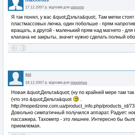
17.12.2007 р.
відповів для
vanovsv
Я так понял, у вас &quot;Дэльта&quot;. Там метки стоя
пластмассовых лючка, один побольше - прям напротив
вращать, а другой - маленький прям над магнето - для 
клапана не закрыты, значит нужно сделать полный обор
fitil
18.12.2007 р.
відповів для
maxximus
Новая &quot;Дельта&quot; (ну по крайней мере там так
(что это &quot;Дельта&quot
.
http://mopedzone.com.ua/product_info.php/products_id/73
Довольно симпатичный получился аппарат. Радует: но
пассажира. Тахометр - это лишнее. Интересно бы было
приемлемая.