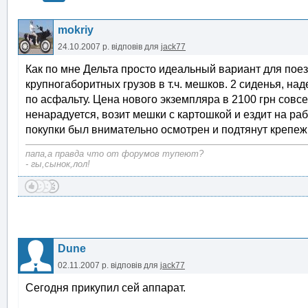
mokriy
24.10.2007 р.
відповів для
jack77
Как по мне Дельта просто идеальный вариант для поезд
крупногаборитных грузов в т.ч. мешков. 2 сиденья, н
по асфальту. Цена нового экземпляра в 2100 грн совсе
ненарадуется, возит мешки с картошкой и ездит на ра
покупки был внимательно осмотрен и подтянут крепеж
папа,а правда что от форумов тупеют?
- гы,сынок,лол!
Dune
02.11.2007 р.
відповів для
jack77
Сегодня прикупил сей аппарат.