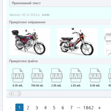
Змінено: 05.11.2018 р.,
tsinik
Прикріплені зображення
Прикріплені файли
6.05 мБ.
769.66 кБ.
2.85 мБ.
1.83 мБ.
9.06 мБ.
45
1
2
3
4
5
6
7
••
1862