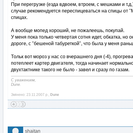
При перегрузке (езда вдвоем, втроем, с мешками и т.д.
случае рекомендуется переспицеваться на спицы от "М
спицах.
А вообще мопед хороший, не пожалеешь, покупай.
У меня пока только четвертая сотня идет, обкатка, но
дороге, с "бешеной табуреткой", что была у меня раньше
Тольк вот мороз у нас со вчерашнего дня (-4), прогрев
потеплеет картер двигателя, тогда начинает нормально
двухтактнике такого не было - завел и сразу по газам.
С уважением,
Dune.
Змінено: 23.11.2007 р.,
Dune
shaitan