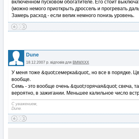
включенном пусковом обогатителе. Его стоит выключать
(можно немого приоткрыть дроссель и прогревать дал
Замерь расход - если велик немного понизь уровень.
Dune
18.12.2007 р.
відповів для
BMWXXX
У меня тоже &quot;семерка&quot;, но все в порядке. Ц
вообще.
Семь - это вообще очень &quot;горячая&quot; свеча, та
вероятно, в зажигании. Меньшее калильное число встре
С уважением,
Dune.