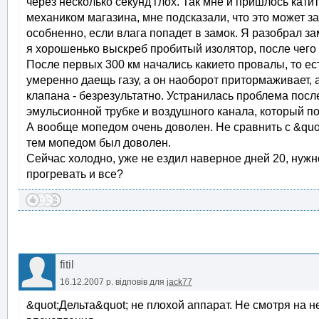
через несколько секунд глох. Так мне и пришлось катит
механиком магазина, мне подсказали, что это может за
особненно, если влага попадет в замок. Я разобрал з
я хорошенько выскреб пробитый изолятор, после чего
После первых 300 км начались какието провалы, то ес
умеренно даещь газу, а он наоборот притормаживает, 
клапана - безрезультатно. Устранилась проблема посл
эмульсионной трубке и воздушного канала, который под
А вообще мопедом очень доволен. Не сравнить с &quot;
тем мопедом был доволен.
Сейчас холодно, уже не ездил наверное дней 20, нужн
прогревать и все?
fitil
16.12.2007 р.
відповів для
jack77
&quot;Дельта&quot; не плохой аппарат. Не смотря на