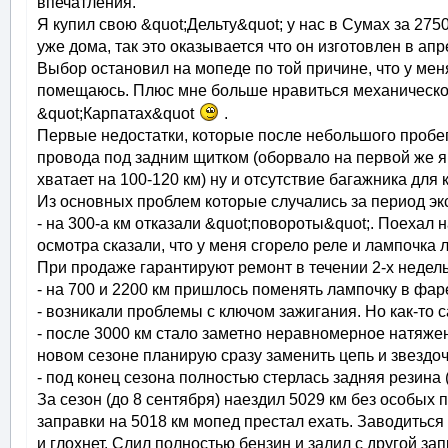
впечатления.
Я купил свою &quot;Дельту&quot; у нас в Сумах за 275
уже дома, так это оказывается что он изготовлен в апр
Выбор остановил на мопеде по той причине, что у меня 
помещаюсь. Плюс мне больше нравиться механическое
&quot;Карпатах&quot
.
Первые недостатки, которые после небольшого пробега
провода под задним щитком (оборвало на первой же ям
хватает на 100-120 км) ну и отсутствие багажника для 
Из основных проблем которые случались за период эк
- на 300-а км отказали &quot;повороты&quot;. Поехал 
осмотра сказали, что у меня сгорело реле и лампочк
При продаже гарантируют ремонт в течении 2-х недель
- на 700 и 2200 км пришлось поменять лампочку в фар
- возникали проблемы с ключом зажигания. Но как-то с
- после 3000 км стало заметно неравномерное натяжен
новом сезоне планирую сразу заменить цепь и звездоч
- под конец сезона полностью стерлась задняя резина (
За сезон (до 8 сентября) наездил 5029 км без особых 
заправки на 5018 км мопед престал ехать. Заводиться
и глохнет. Слил полностью бензин и залил с другой зап