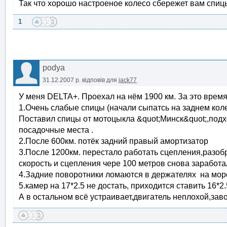
Так что хорошо настроеное колесо сбережет вам спицы
1
podya
31.12.2007 р.
відповів для
jack77
У меня DELTA+. Проехал на нём 1900 км. За это врем
1.Очень слабые спицы (начали сыпатсь на заднем коле
Поставил спицы от мотоцыкла &quot;Минск&quot;,подх
посадочные места .
2.После 600км. потёк задний правый амортизатор
3.После 1200км. перестало работать сцепления,разоб
скорость и сцепления чере 100 метров снова заработал
4.Задние поворотники ломаются в держателях на мор
5.камер на 17*2.5 не достать, приходится ставить 16*2.
А в остальном всё устраивает,двигатель неплохой,зав