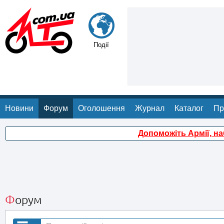
Події
Новини
Форум
Оголошення
Журнал
Каталог
Пр
Допоможіть Армії, н
Форум