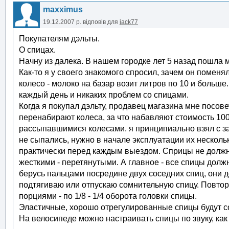
maxximus
19.12.2007 р.
відповів для
jack77
Покупателям дэльты.
О спицах.
Начну из далека. В нашем городке лет 5 назад пошла
Как-то я у своего знакомого спросил, зачем он поменя
колесо - молоко на базар возит литров по 10 и больше. 
каждый день и никаких проблем со спицами.
Когда я покупал дэльту, продавец магазина мне посов
перенабирают колеса, за что набавляют стоимость 100 
рассыпавшимися колесами. я принципиально взял с з
не сыпались, нужно в начале эксплуатации их нескольк
практически перед каждым выездом. Сприцы не должн
жесткими - перетянутыми. А главное - все спицы долж
берусь пальцами посредине двух соседних спиц, они д
подтягиваю или отпускаю сомнительную спицу. Повто
порциями - по 1/8 - 1/4 оборота головки спицы.
Эластичные, хорошо отрегулированные спицы будут со
На велосипеде можно настраивать спицы по звуку, как 