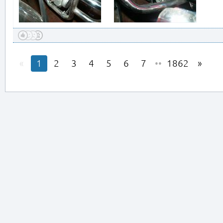
1
2
3
4
5
6
7
••
1862