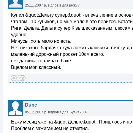
25.11.2007 р.
відповів для
jack77
Купил &quot;Дельту супер&quot; - впечатление в осно
что там 110 кубиков, но мне мало в это верится. Кстат
Рига, Дельта, Дельта супер.К вышесказанным плюсам 
удобно.
Минусы, хоть мало но есть.
Нет никакого бардачка,куда ложить ключики, тряпку, да 
маленький дорожный просвет 10см всего.
нет датчика топлива в баке.
Вцелом моп классный.
Dune
05.12.2007 р.
відповів для
Syava2007
Езжу месяц уже на &quot;Дельте&quot;. Пришлось и по г
Проблем с зажиганием не отметил.