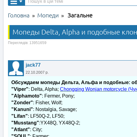
Головна
Мопеди
Загальне
»
»
Мопеды Delta, Alpha и подобные клон
Переглядів: 13951659
jack77
22.10.2007 р.
Обсуждаем мопеды Дельта, Альфа и подобные: обс
"Viper"
: Delta, Alpha;
Chongqing Wonjan motorcycle (Чу
"Аlphamoto"
: Fermer, Pony;
"Zonder"
: Fisher, Wolf;
"Kanuni"
: Nostalgia, Savage;
"Lifan"
: LF50Q-2, LF50;
"Musstang"
:YX48Q, YX48Q-2;
"Atlant"
: Сity;
"SOUL"
: Farmer;