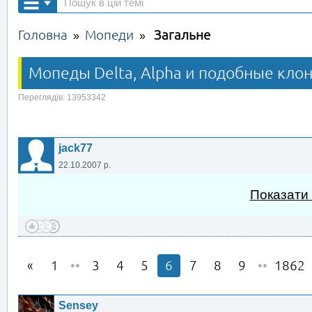
Головна
Мопеди
Загальне
»
»
Мопеды Delta, Alpha и подобные клон
Переглядів: 13953342
jack77
22.10.2007 р.
Показати
1
••
3
4
5
6
7
8
9
••
1862
Sensey