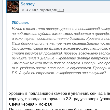
Sensey
08.04.2008 р.
відповів для
DED
Начни с того , что проверь уровень в поплавковой кам
по ней можешь судить какая смесь подается в цилиндр. 
а если черная соответственно богатая. Уровень в попл
Игла должна стоять на третьем делении.Затем посмот
Это может быть на флянце всасывающего патрубка, н
стоит резиновая прокладка), проверь воздушную засло
рычажка "вниз"), Дальше - крепление флянца патрубка к
Там тоже может быть подсос воздуха. Проверь ход др
т.е. уходить вверх и полностью опускаться. Проверь 
P.S. А куда он стреляет- в карбюратор или в глушак?
Уровень в поплавновой камере я увеличил, сейчас в 
корпусу, с завода он торчал на 2-3 градуса вверх (уро
Свеча черная и мокрая
Подсос проверял везде, все вроди бы в порядке.