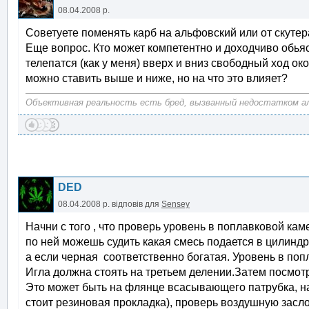
08.04.2008 р.
Советуете поменять карб на альфовский или от скутер
Еще вопрос. Кто может компетентно и доходчиво обьясн
телепатся (как у меня) вверх и вниз свободный ход око
можно ставить выше и ниже, но на что это влияет?
Объективная реальность есть бред, вызванный недостатком алк
DED
08.04.2008 р.
відповів для
Sensey
Начни с того , что проверь уровень в поплавковой кам
по ней можешь судить какая смесь подается в цилиндр.
а если черная соответственно богатая. Уровень в поп
Игла должна стоять на третьем делении.Затем посмотр
Это может быть на флянце всасывающего патрубка, нак
стоит резиновая прокладка), проверь воздушную засл