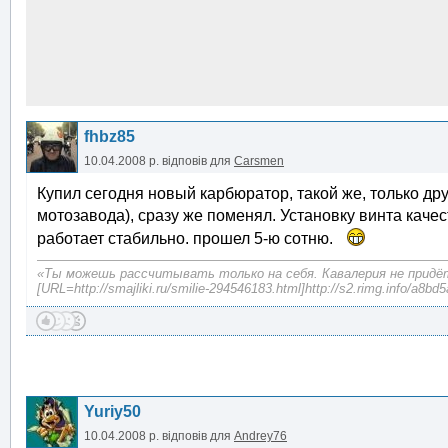
fhbz85
10.04.2008 р.
відповів для
Carsmen
Купил сегодня новый карбюратор, такой же, только дру
мотозавода), сразу же поменял. Установку винта качест
работает стабильно. прошел 5-ю сотню.
«Ты можешь рассчитывать только на себя. Кавалерия не придёт
[URL=http://smajliki.ru/smilie-294546183.html]http://s2.rimg.info/a8
Yuriy50
10.04.2008 р.
відповів для
Andrey76