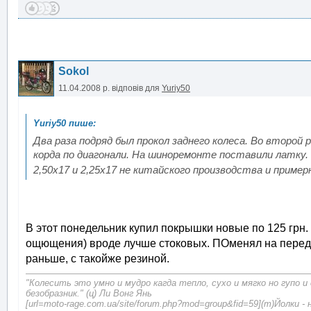
Sokol
11.04.2008 р.
відповів для
Yuriy50
Два раза подряд был прокол заднего колеса. Во второй 
корда по диагонали. На шиноремонте поставили латку.
2,50х17 и 2,25х17 не китайского производства и приме
В этот понедельник купил покрышки новые по 125 грн.
ощющения) вроде лучше стоковых. ПОменял на передне
раньше, с такойже резиной.
"Колесить это умно и мудро кагда тепло, сухо и мягко но гупо и
безобразник." (ц) Ли Вонг Янь
[url=moto-rage.com.ua/site/forum.php?mod=group&fid=59](т)Йолки - 