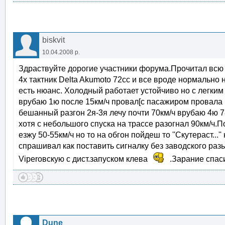
biskvit
10.04.2008 р.
Здраствуйте дорогие участники форума.Прочитал всю 
4х тактник Delta Akumoto 72cc и все вроде нормально 
есть нюанс. Холодный работает устойчиво но с легким 
врубаю 1ю после 15км/ч провал[с пасажиром провала н
бешанный разгон 2я-3я лечу почти 70км/ч врубаю 4ю 7
хотя с небольшого спуска на трассе разогнал 90км/ч.
езжу 50-55км/ч но то на обгон пойдеш то ''Скутераст...
спрашивал как поставить сигналку без заводского разь
Viperовскую с дист.запуском клева
.Зарание спас
Dune