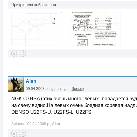
Прикріплені зображення
Alan
09.04.2008 р.
відповів для
Sensey
NGK C7HSA (этих очень много "левых" попадается,бу
на свечу видно.На левых очень бледная,корявая надп
DENSO U22FS-U, U22FS-L, U22FS
Змінено: 09.04.2008 р.,
Alan