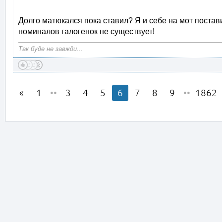
Долго матюкался пока ставил? Я и себе на мот постави
номиналов галогенок не существует!
Так буде не завжди...
1
••
3
4
5
6
7
8
9
••
1862