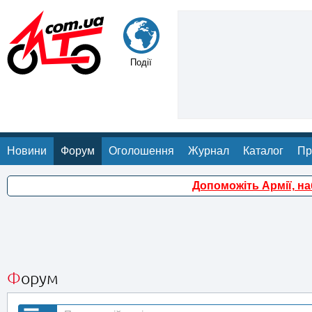
Події
Новини
Форум
Оголошення
Журнал
Каталог
Пр
Допоможіть Армії, н
Форум