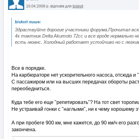
10.04.2008 р.
відповів для
biskvit
Здраствуйте дорогие участники форума.Прочитал всю 
4х тактник Delta Akumoto 72cc и все вроде нормально н
есть нюанс. Холодный работает устойчиво но с легки
Все в порядке.
На карбюраторе нет ускорительного насоса, отсюда и 
С пассажиром или на высших передачах обороты расту
переобедниться.
Куда тебе его еще "репетировать"? На тот свет тороп
Не устраивай гонки с "наглыми", ни к чему хорошему э
А при пробеге 900 км, мне кажется, до 90 км/ч его раз
закончена.