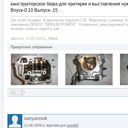
канструкторское бюра для притирки и выставления ну
Впуск-0.10 Выпуск-.15
Dio smart Конфиг: Комутатор Daytona CDI, Вариатор и ремень D
зажигания DENSO "IRIDIUM POWER". Усиленный, регулируемый 
колодки malossi перед и зад.
Змінено: 19.09.2009 р.,
Flash
Прикріплені зображення
sanyanovik
21.08.2009 р.
відповів для
serui65