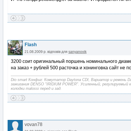
Flash
21.08.2009 р.
відповів для
sanyanovik
3200 соит оригинальный поршень номинального диамет
на заказ + рублей 500 расточка и хонинговка сайт не 
Dio smart Конфиг: Комутатор Daytona CDI, Вариатор и ремень D
зажигания DENSO "IRIDIUM POWER". Усиленный, регулируемый 
колодки malossi перед и зад.
vovan78