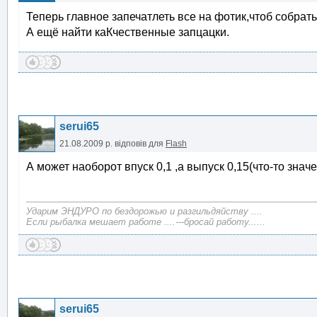
Теперь главное запечатлеть все на фотик,чтоб собрать
А ещё найти каКчественные запцацки.
serui65
21.08.2009 р.
відповів для
Flash
А может наоборот впуск 0,1 ,а выпуск 0,15(что-то знач
Ударим ЭНДУРО по бездорожью и разгильдяйству ....
Если рыбалка мешает работе ....---бросай работу......
serui65