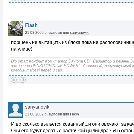
Flash
21.08.2009 р.
відповів для
sanyanovik
поршень не вытащить из блока пока не располовинишь
на улице)
Dio smart Конфиг: Комутатор Daytona CDI, Вариатор и ремень D
зажигания DENSO "IRIDIUM POWER". Усиленный, регулируемый 
колодки malossi перед и зад.
sanyanovik
21.08.2009 р.
відповів для
Flash
И во сколько выльется кованный...и они овечают за к
Они его будут делать с расточкой цылиндра? Я б остан