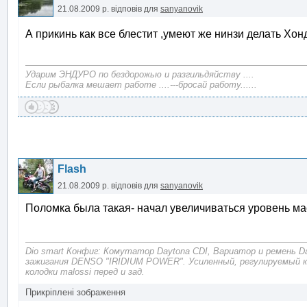
21.08.2009 р.
відповів для
sanyanovik
А прикинь как все блестит ,умеют же нинзи делать Хонд
Ударим ЭНДУРО по бездорожью и разгильдяйству ....
Если рыбалка мешает работе ....---бросай работу......
Flash
21.08.2009 р.
відповів для
sanyanovik
Поломка была такая- начал увеличиваться уровень мас
Dio smart Конфиг: Комутатор Daytona CDI, Вариатор и ремень D
зажигания DENSO "IRIDIUM POWER". Усиленный, регулируемый 
колодки malossi перед и зад.
Прикріплені зображення