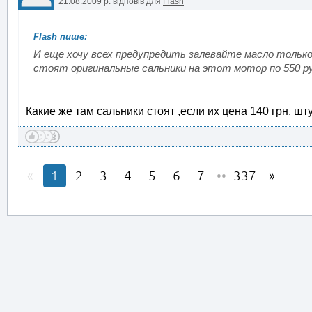
21.08.2009 р.
відповів для
Flash
И еще хочу всех предупредить залевайте масло тольк
стоят оригинальные сальники на этот мотор по 550 ру
Какие же там сальники стоят ,если их цена 140 грн. шт
1
2
3
4
5
6
7
••
337