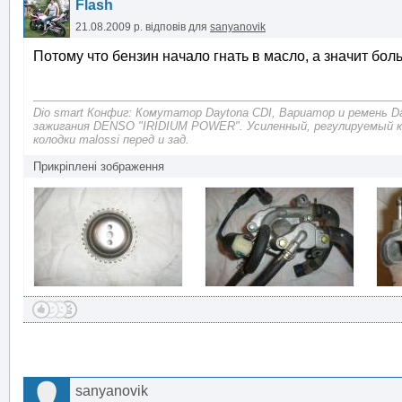
Flash
21.08.2009 р.
відповів для
sanyanovik
Потому что бензин начало гнать в масло, а значит бол
Dio smart Конфиг: Комутатор Daytona CDI, Вариатор и ремень D
зажигания DENSO "IRIDIUM POWER". Усиленный, регулируемый 
колодки malossi перед и зад.
Прикріплені зображення
sanyanovik