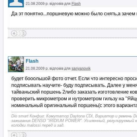
21.08.2009 р.
відповів для
Flash
Да эт понятно...поршневую можно было снять,а зачем 
Flash
21.08.2009 р.
відповів для
sanyanovik
будет бооольшой фото отчет. Если что интересно прос
подписывать научите- буду подписывать. Далее у мен
тайваньский поршень 2либо заказать изготовление ко
проверить микрометром и нутрометром гильзу на "Яйц
номинальный оригинальный поршень(с этого варианта
Dio smart Конфиг: Комутатор Daytona CDI, Вариатор и ремень D
зажигания DENSO "IRIDIUM POWER". Усиленный, регулируемый 
колодки malossi перед и зад.