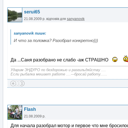
serui65
21.08.2009 р.
відповів для
sanyanovik
И что за поломка? Разобрал конкретно)))
Да ...Саня разобрано не слабо -аж СТРАШНО
Ударим ЭНДУРО по бездорожью и разгильдяйству ....
Если рыбалка мешает работе ....---бросай работу......
Flash
21.08.2009 р.
Для начала разобрал мотор и первое что мне бросилос