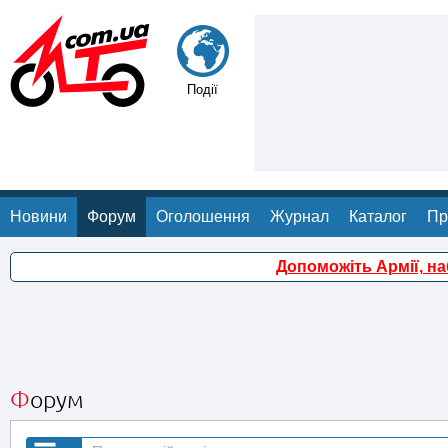
Події
Новини
Форум
Оголошення
Журнал
Каталог
Пр
Допоможіть Армії, н
Форум