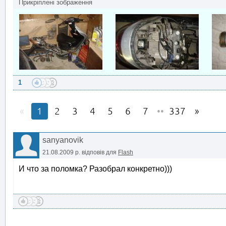
Прикріплені зображення
1
1
2
3
4
5
6
7
••
337
sanyanovik
21.08.2009 р.
відповів для
Flash
И что за поломка? Разобрал конкретно)))