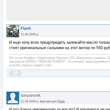
Flash
21.08.2009 р.
И еще хочу всех предупредить залевайте масло толь
стоят оригинальные сальники на этот мотор по 550 руб
Dio smart Конфиг: Комутатор Daytona CDI, Вариатор и ремень D
зажигания DENSO "IRIDIUM POWER". Усиленный, регулируемый 
колодки malossi перед и зад.
sanyanovik
21.08.2009 р.
відповів для
Flash
И что Хонда рекомендует за масло? И продается ли он