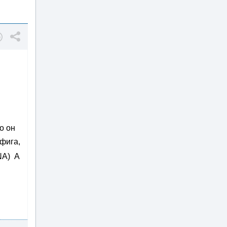
о он
офига,
NA) А