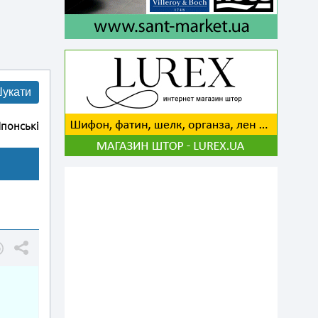
укати
понські