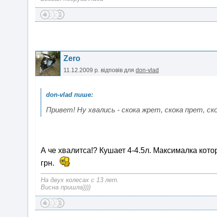
Zero
11.12.2009 р.
відповів для
don-vlad
Привет! Ну хвались - скока жрет, скока прет, ско
А че хвалитса!? Кушает 4-4.5л. Максималка кото
грн.
На двух колесах с 13 лет.
Висна пришла))))