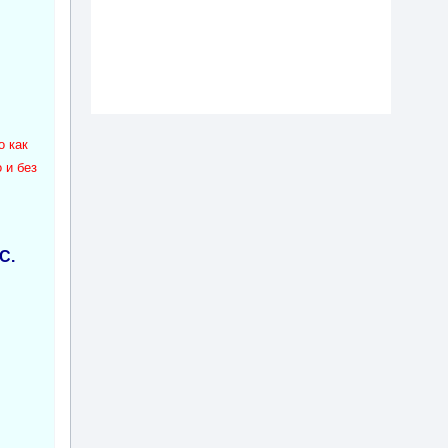
о как
 и без
С.