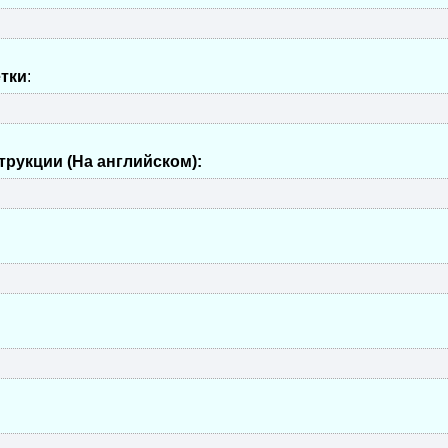
етки
:
рукции (На английском):