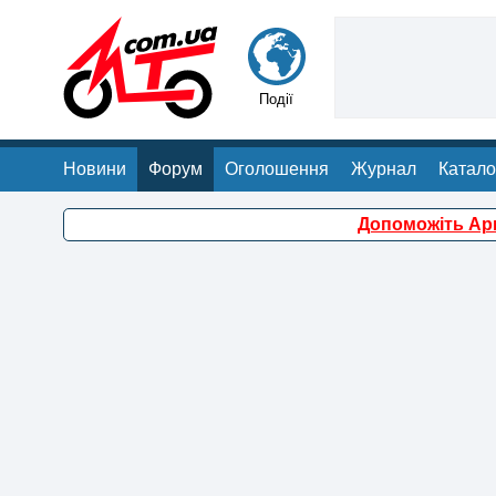
Події
Новини
Форум
Оголошення
Журнал
Катало
Допоможіть Арм