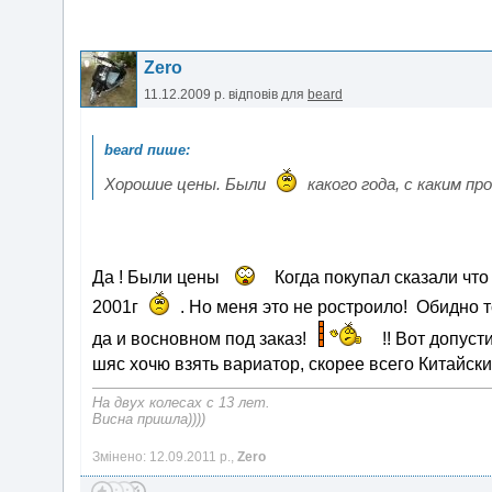
Zero
11.12.2009 р.
відповів для
beard
Хорошие цены. Были
какого года, с каким пр
Да ! Были цены
Когда покупал сказали что
2001г
. Но меня это не ростроило! Обидно т
да и восновном под заказ!
!! Вот допуст
шяс хочю взять вариатор, скорее всего Китайск
На двух колесах с 13 лет.
Висна пришла))))
Змінено: 12.09.2011 р.,
Zero