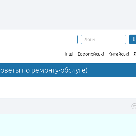
Ш
Інші
Европейські
Китайські
Я
оветы по ремонту-обслуге)