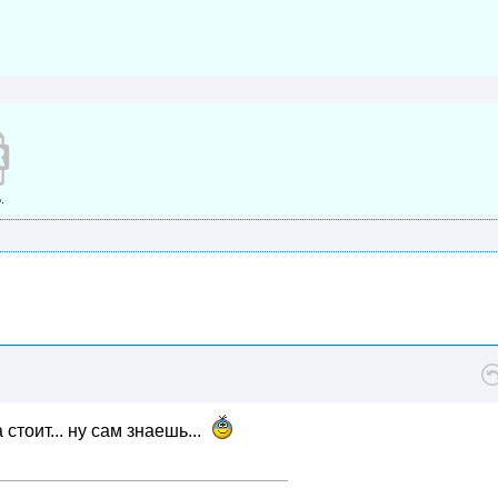
.
 стоит... ну сам знаешь...