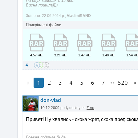
На двух колесах с 13 лет.
Висна пришла))))
Змінено: 22.06.2014 р.,
VladimiRAND
Прикріплені файли
4.57 мБ.
3.21 мБ.
1.47 мБ.
1.48 мБ.
1.54 мБ
4
1
2
3
4
5
6
7
••
520
don-vlad
10.12.2009 р.
відповів для
Zero
Привет! Ну хвались - скока жрет, скока прет, скока
Боевая подруга Лида