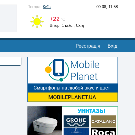
Погода:
Київ
09.08, 11:58
+22
°С
Вітер: 1 м./с., Схід
Реєстрація
Вхід