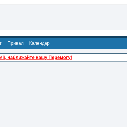
г
Привал
Календар
ії, наближайте нашу Перемогу!