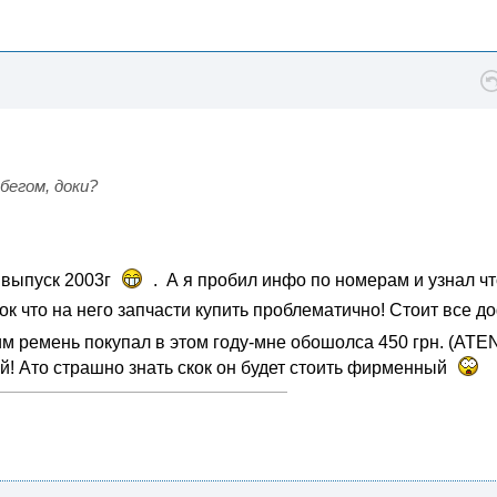
обегом, доки?
 выпуск 2003г
. А я пробил инфо по номерам и узнал чт
ок что на него запчасти купить проблематично! Стоит все д
им ремень покупал в этом году-мне обошолса 450 грн. (ATE
ий! Ато страшно знать скок он будет стоить фирменный