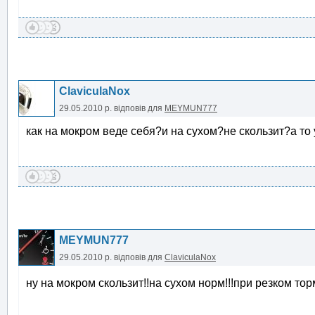
ClaviculaNox
29.05.2010 р.
відповів для
MEYMUN777
как на мокром веде себя?и на сухом?не скользит?а то 
MEYMUN777
29.05.2010 р.
відповів для
ClaviculaNox
ну на мокром скользит!!на сухом норм!!!при резком то