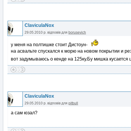
ClaviculaNox
29.05.2010 р.
відповів для
borusevich
у меня на полтишке стоит Дистоун-
на асвальте спускался к морю на новом покрытии и рез
вот задумываюсь о кенде на 125ку.Бу мишка кусается
ClaviculaNox
29.05.2010 р.
відповів для
pitbull
а сам юзал?