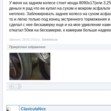
У меня на заднем колесе стоит кенда 8090х17(или 3,2
деньги я рад что ее купил на сухом и мокром асфальте
неплохо. Заблокировать заднее колесо на сухом асфал
то и легко только под конец экстренного торможения 
сделал с нее бескамерку еще и на мое удивление нам
откатал 50км на бескамерке, к камерам больше надеюс
Змінено: 29.05.2010 р.,
Demitricos
Прикріплені зображення
ClaviculaNox