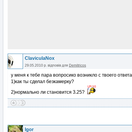
ClaviculaNox
29.05.2010 р.
відповів для
Demitricos
у меня к тебе пара вопросико возникло с твоего ответа
1)как ты сделал безкамерку?
2)нормально ли становится 3.25?
Igor