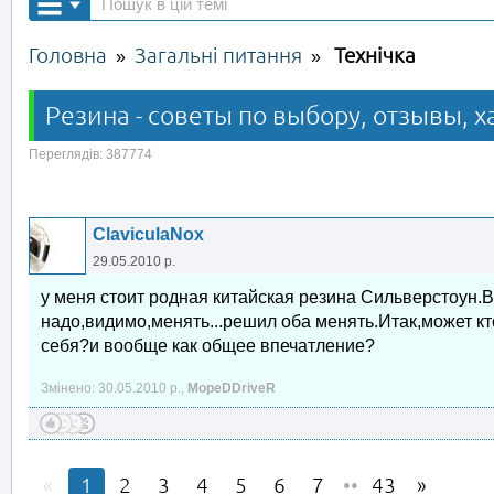
Головна
Загальні питання
Технічка
»
»
Резина - советы по выбору, отзывы, х
Переглядів: 387774
ClaviculaNox
29.05.2010 р.
у меня стоит родная китайская резина Сильверстоун.В
надо,видимо,менять...решил оба менять.Итак,может кт
себя?и вообще как общее впечатление?
Змінено: 30.05.2010 р.,
MopeDDriveR
1
2
3
4
5
6
7
••
43