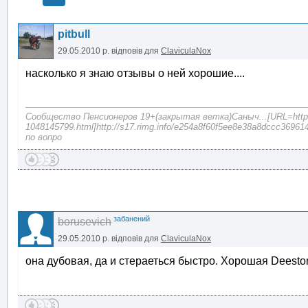
pitbull
29.05.2010 р.
відповів для
ClaviculaNox
насколько я знаю отзывы о ней хорошие....
Сообщество Пенсионеров 19+(закрытая ветка)Саныч...[URL=http://s
1048145799.html]http://s17.rimg.info/e254a8f60f5ee8e38a8dccc369614
по вопро
забанений
borusevich
29.05.2010 р.
відповів для
ClaviculaNox
она дубовая, да и стераеться быстро. Хорошая Deesto