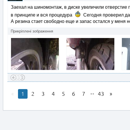
Заехал на шиномонтаж, в диске увеличили отверстие п
в принципе и вся процедура
Сегодня проверил дав
А резина стает свободно еще и запас остался у меня 
Прикріплені зображення
1
2
3
4
5
6
7
••
43