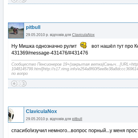
pitbull
29.05.2010 р.
відповів для
ClaviculaNox
Ну Мишка однозначно рулит
вот нашёл тут про Ке
431369/message-431476/#431476
Сообщество Пенсионеров 19+(закрытая ветка)Саныч...[URL=http://s
1048145799.html]http://s17.rimg.info/e254a8f60f5ee8e38a8dccc369614
по вопро
ClaviculaNox
29.05.2010 р.
відповів для
pitbull
спасибо!изучил немного...вопрос порный...у меня прост