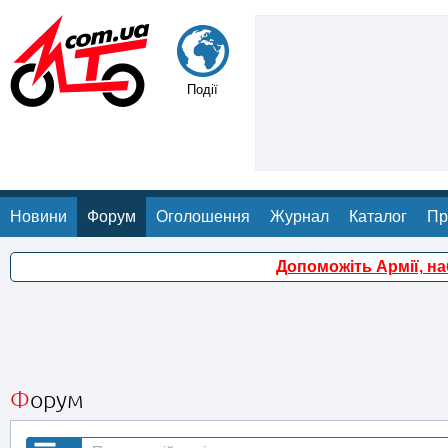
Події
Новини
Форум
Оголошення
Журнал
Каталог
Пр
Допоможіть Армії, н
Форум