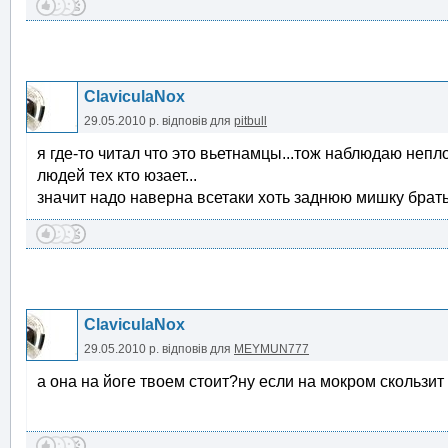
ClaviculaNox
29.05.2010 р.
відповів для
pitbull
я где-то читал что это вьетнамцы...тож наблюдаю неп
людей тех кто юзает...
значит надо наверна всетаки хоть заднюю мишку брать
ClaviculaNox
29.05.2010 р.
відповів для
MEYMUN777
а она на йоге твоем стоит?ну если на мокром скользит