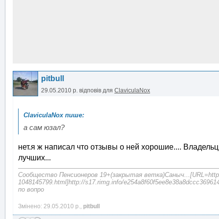
pitbull
29.05.2010 р.
відповів для
ClaviculaNox
а сам юзал?
нет.я ж написал что отзывы о ней хорошие.... Владельц
лучших...
Сообщество Пенсионеров 19+(закрытая ветка)Саныч...[URL=http://s
1048145799.html]http://s17.rimg.info/e254a8f60f5ee8e38a8dccc369614
по вопро
Змінено: 29.05.2010 р.,
pitbull