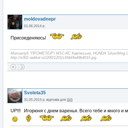
moldovadnepr
01.06.2014 р.
Присоеденяюсь!
Mотоклуб "ПРОМЕТЕЙ"/ MSC-RC Кам'янське, HONDA SilverWing
http://s002.radikal.ru/i200/1201/cf/bbf4a49b4015.jpg
Svolota35
31.05.2015 р.
відповів для
GiS
UP!!! Игорюня с днем варенья. Всего тебе и много и