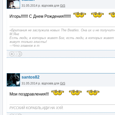
31.05.2014 р.
відповів для
GiS
Игорь!!!!!!! С Днем Рождения!!!!!!!
«Британия не заслужила новых The Beatles. Она их и не получит
М.Янг
Есть люди, в которых живет Бог, есть люди, в которых живет 
живут только глисты!
---Что главное в т
santos82
31.05.2014 р.
відповів для
GiS
Мои поздравления!!!
РУССКИЙ КОРАБЛЬ,ИДИ НА ХУЙ.