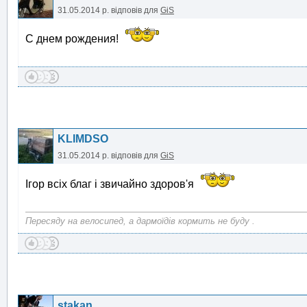
31.05.2014 р.
відповів для
GiS
C днем рождения!
KLIMDSO
31.05.2014 р.
відповів для
GiS
Ігор всіх благ і звичайно здоров'я
Пересяду на велосипед, а дармоїдів кормить не буду .
stakan