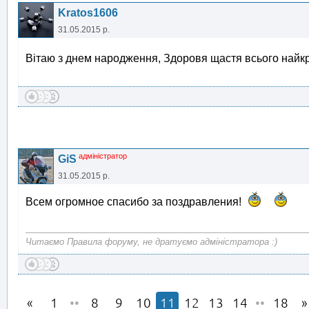
Kratos1606
31.05.2015 р.
Вітаю з днем народження, Здоровя щастя всього най
адміністратор
GiS
31.05.2015 р.
Всем огромное спасибо за поздравления!
Читаємо Правила форуму, не дратуємо адміністратора :)
1
••
8
9
10
11
12
13
14
••
18