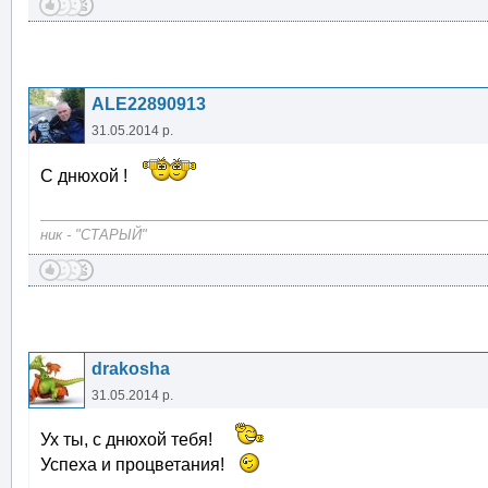
ALE22890913
31.05.2014 р.
С днюхой !
ник - "СТАРЫЙ"
drakosha
31.05.2014 р.
Ух ты, с днюхой тебя!
Успеха и процветания!