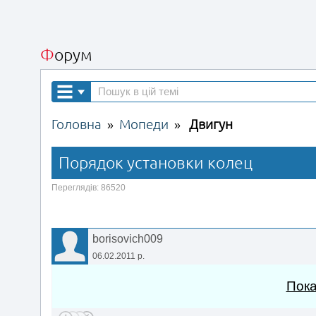
Форум
Головна
Мопеди
Двигун
»
»
Порядок установки колец
Переглядів: 86520
borisovich009
06.02.2011 р.
Пока