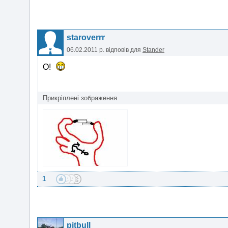
staroverrr
06.02.2011 р.
відповів для
Stander
О!
Прикріплені зображення
1
pitbull