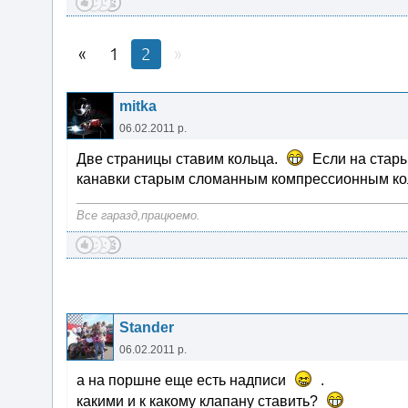
1
2
mitka
06.02.2011 р.
Две страницы ставим кольца.
Если на стары
канавки старым сломанным компрессионным ко
Все гаразд,працюемо.
Stander
06.02.2011 р.
а на поршне еще есть надписи
.
какими и к какому клапану ставить?