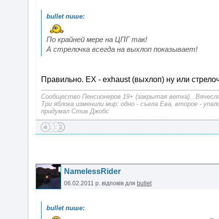
По крайней мере на ЦПГ так!
А стрелочка всегда на выхлоп показывает!
Правильно. EX - exhaust (выхлоп) ну или стрело
Сообщество Пенсионеров 19+ (закрытая ветка)...Вячесла
Три яблока изменили мир: одно - съела Ева, второе - упа
придумал Стив Джобс
NamelessRider
06.02.2011 р.
відповів для
bullet