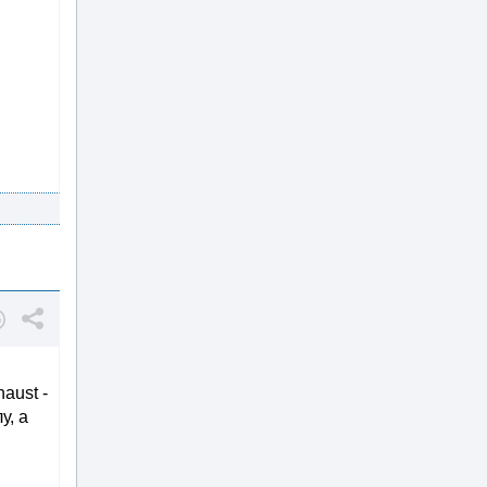
aust -
у, а