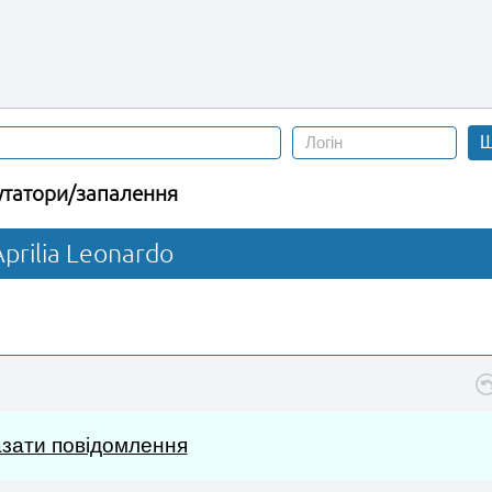
Ш
татори/запалення
rilia Leonardo
зати повідомлення