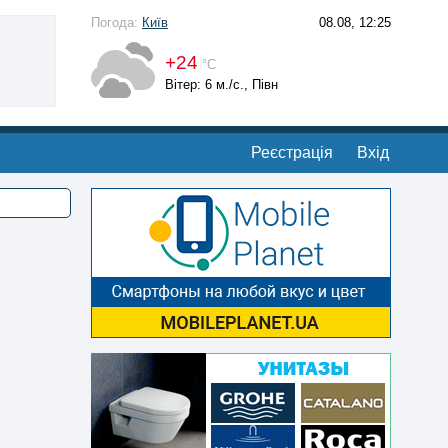
Погода:
Київ
08.08, 12:25
+24
°С
Вітер: 6 м./с., Півн
Реєстрація
Вхід