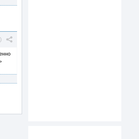
венно
ь