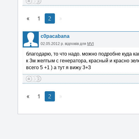
1
2
c0pacabana
02.05.2012 р.
відповів для
MVI
благодарю, то что надо. можно подробне куда ка
к 3м желтым с генератора, красный и красно зеле
всего 5 +1 ) а тут я вижу 3+3
1
2