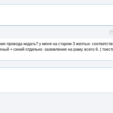
кие провода кидать? у меня на старом 3 желтых- соответст
ный + синий отдельно -заземление на раму. всего 6. ( тоест