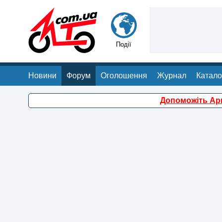
Події
Новини
Форум
Оголошення
Журнал
Катало
Допоможіть Арм