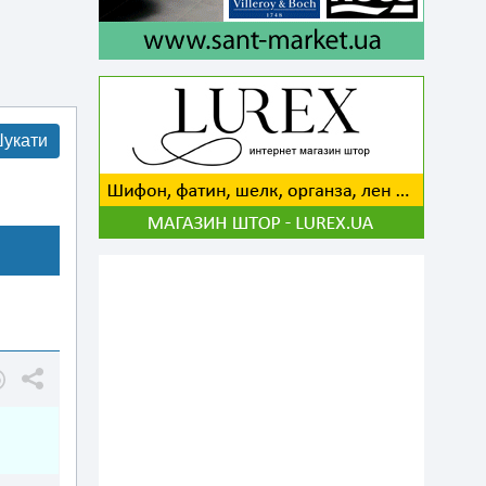
укати