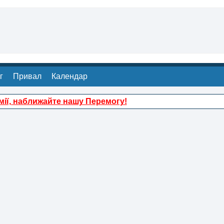
г
Привал
Календар
ії, наближайте нашу Перемогу!